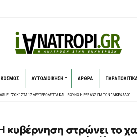
ΚΟΣΜΟΣ
ΑΥΤΟΔΙΟΙΚΗΣΗ
ΑΡΘΡΑ
ΠΑΡΑΠΟΛΙΤΙΚ
Α ΕΠΕΊΓΟΝΤΑ ΣΤΟ ΝΟΣΟΚΟΜΕΊΟ ΤΗΣ ΚΟΡΊΝΘΟΥ – ΈΡΕΥΝΑ ΖΗΤΆΕΙ Ο ΑΝΤΙΠΕΡΙΦΕΡΕ
ΤΗΝ ΔΕΞΙΆ ΠΟΛΥΚΑΤΟΙΚΊΑ – ΤΟ ΠΌΘΕΝ ΈΣΧΕΣ ΤΗΣ ΔΌΜΝΑΣ ΚΑΙ Η ΕΠΙΧΕΊΡΗΣΗ “ΣΚΟΎ
EAGUE: “ΣΟΚ” ΣΤΑ 17 ΔΕΥΤΕΡΌΛΕΠΤΑ ΚΑΙ… ΒΟΥΝΌ Η ΡΕΒΆΝΣ ΓΙΑ ΤΟΝ “ΔΙΚΈΦΑΛΟ”
ΕΙΣ ΣΤΙΣ ΗΠΑ: ΧΆΚΕΡ «ΧΤΥΠΟΎΝ» ΚΟΛΟΣΣΟΎΣ ΜΕ ΈΝΑ ΤΗΛΕΦΏΝΗΜΑ – ΠΏΣ ΠΑΓΙΔΕ
ΕΙ ΝΟΜΟΣΧΈΔΙΟ ΠΟΥ ΘΑ ΑΠΑΓΟΡΕΎΕΙ ΣΕ ΑΜΕΡΙΚΑΝΙΚΆ ΚΑΙ ΙΣΡΑΗΛΙΝΆ ΠΛΟΊΑ ΤΗ ΔΙ
Α ΕΠΕΊΓΟΝΤΑ ΣΤΟ ΝΟΣΟΚΟΜΕΊΟ ΤΗΣ ΚΟΡΊΝΘΟΥ – ΈΡΕΥΝΑ ΖΗΤΆΕΙ Ο ΑΝΤΙΠΕΡΙΦΕΡΕ
ΤΗΝ ΔΕΞΙΆ ΠΟΛΥΚΑΤΟΙΚΊΑ – ΤΟ ΠΌΘΕΝ ΈΣΧΕΣ ΤΗΣ ΔΌΜΝΑΣ ΚΑΙ Η ΕΠΙΧΕΊΡΗΣΗ “ΣΚΟΎ
 κυβέρνηση στρώνει το χα