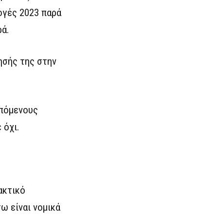
ογές 2023 παρά
ρά.
ησής της στην
επόμενους
 όχι.
ακτικό
ω είναι νομικά