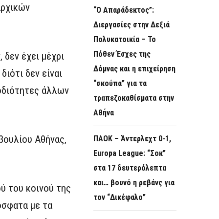
αρχικών
“Ο Απαράδεκτος”:
Διεργασίες στην Δεξιά
Πολυκατοικία – Το
Πόθεν Έσχες της
 δεν έχει μέχρι
Δόμνας και η επιχείρηση
διότι δεν είναι
“σκούπα” για τα
μοδιότητες άλλων
τραπεζοκαθίσματα στην
Αθήνα
βουλίου Αθήνας,
ΠΑΟΚ – Άντερλεχτ 0-1,
Europa League: “Σοκ”
στα 17 δευτερόλεπτα
και… βουνό η ρεβάνς για
ύ του κοινού της
τον “Δικέφαλο”
όσφατα με τα