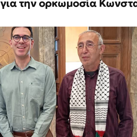
 για την ορκωμοσία Κωνστ