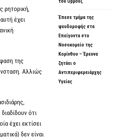
του Ορμούζ
ς ρητορική,
Έπεσε τμήμα της
αυτή έχει
ψευδοροφής στα
ανική
Επείγοντα στο
Νοσοκομείο της
Κορίνθου – Έρευνα
όφαση της
ζητάει ο
ένσταση. Αλλιώς
Αντιπεριφερειάρχης
Υγείας
σιδιάρης,
 διαδίδουν ότι
οία έχει εκτίσει
ατικά) δεν είναι