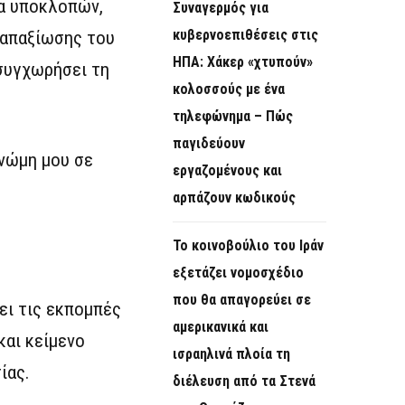
τα υποκλοπών,
Συναγερμός για
κυβερνοεπιθέσεις στις
 απαξίωσης του
ΗΠΑ: Χάκερ «χτυπούν»
 συγχωρήσει τη
κολοσσούς με ένα
τηλεφώνημα – Πώς
παγιδεύουν
νώμη μου σε
εργαζομένους και
αρπάζουν κωδικούς
Το κοινοβούλιο του Ιράν
εξετάζει νομοσχέδιο
που θα απαγορεύει σε
ει τις εκπομπές
αμερικανικά και
και κείμενο
ισραηλινά πλοία τη
ίας.
διέλευση από τα Στενά