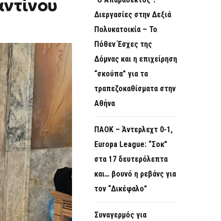
αντίνου
O
Διεργασίες στην Δεξιά
R
Πολυκατοικία – Το
M
Πόθεν Έσχες της
Δόμνας και η επιχείρηση
“σκούπα” για τα
τραπεζοκαθίσματα στην
Αθήνα
ΠΑΟΚ – Άντερλεχτ 0-1,
Europa League: “Σοκ”
στα 17 δευτερόλεπτα
και… βουνό η ρεβάνς για
τον “Δικέφαλο”
Συναγερμός για