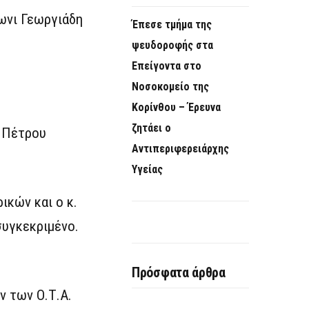
ωνι Γεωργιάδη
Έπεσε τμήμα της
ψευδοροφής στα
Επείγοντα στο
Νοσοκομείο της
Κορίνθου – Έρευνα
ζητάει ο
υ Πέτρου
Αντιπεριφερειάρχης
Υγείας
κών και ο κ.
συγκεκριμένο.
Πρόσφατα άρθρα
ν των Ο.Τ.Α.