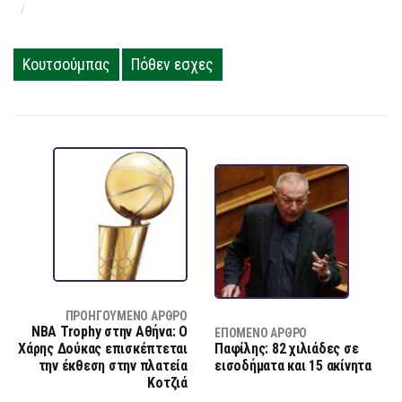
Κουτσούμπας
Πόθεν εσχες
ΠΡΟΗΓΟΎΜΕΝΟ ΆΡΘΡΟ
NBA Trophy στην Αθήνα: Ο
ΕΠΌΜΕΝΟ ΆΡΘΡΟ
Χάρης Δούκας επισκέπτεται
Παφίλης: 82 χιλιάδες σε
την έκθεση στην πλατεία
εισοδήματα και 15 ακίνητα
Κοτζιά