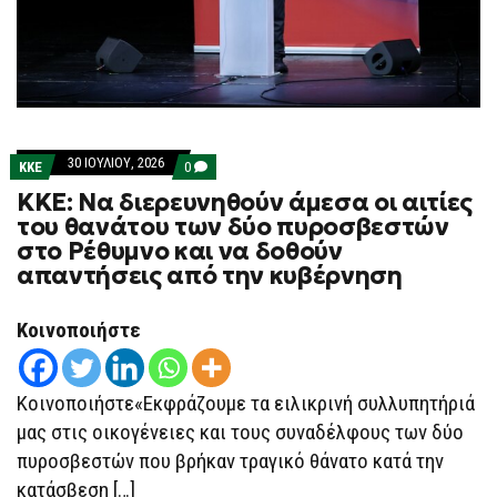
30 ΙΟΥΛΊΟΥ, 2026
COMMENTS
ΚΚΕ
0
ON
ΚΚΕ: Να διερευνηθούν άμεσα οι αιτίες
ΚΚΕ:
ΝΑ
του θανάτου των δύο πυροσβεστών
ΔΙΕΡΕΥΝΗΘΟΎΝ
στο Ρέθυμνο και να δοθούν
ΆΜΕΣΑ
ΟΙ
απαντήσεις από την κυβέρνηση
ΑΙΤΊΕΣ
ΤΟΥ
ΘΑΝΆΤΟΥ
Κοινοποιήστε
ΤΩΝ
ΔΎΟ
ΠΥΡΟΣΒΕΣΤΏΝ
ΣΤΟ
Κοινοποιήστε«Εκφράζουμε τα ειλικρινή συλλυπητήριά
ΡΈΘΥΜΝΟ
ΚΑΙ
μας στις οικογένειες και τους συναδέλφους των δύο
ΝΑ
ΔΟΘΟΎΝ
πυροσβεστών που βρήκαν τραγικό θάνατο κατά την
ΑΠΑΝΤΉΣΕΙΣ
ΑΠΌ
κατάσβεση […]