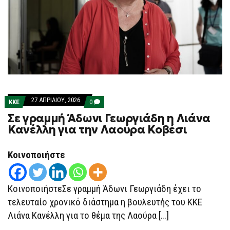
27 ΑΠΡΙΛΊΟΥ, 2026
COMMENTS
ΚΚΕ
0
ON
Σε γραμμή Άδωνι Γεωργιάδη η Λιάνα
ΣΕ
ΓΡΑΜΜΉ
Κανέλλη για την Λαούρα Κοβέσι
ΆΔΩΝΙ
ΓΕΩΡΓΙΆΔΗ
Η
Κοινοποιήστε
ΛΙΆΝΑ
ΚΑΝΈΛΛΗ
ΓΙΑ
ΤΗΝ
ΛΑΟΎΡΑ
ΚοινοποιήστεΣε γραμμή Άδωνι Γεωργιάδη έχει το
ΚΟΒΈΣΙ
τελευταίο χρονικό διάστημα η βουλευτής του ΚΚΕ
Λιάνα Κανέλλη για το θέμα της Λαούρα […]