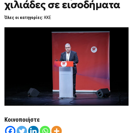
χιλιάδες σε εισοδήματα
ΧΙΛΙΆΔΕΣ
F
ΣΕ
O
ΕΙΣΟΔΉΜΑΤΑ
R
Όλες οι κατηγορίες:
ΚΚΕ
M
Κοινοποιήστε