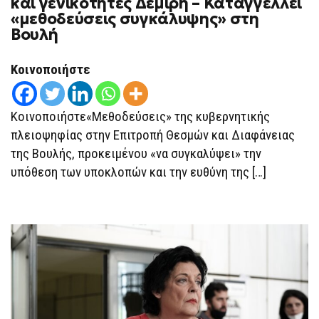
και γενικότητες Δεμίρη – Καταγγέλλει
ΥΠΟΚΛΟΠΈΣ:
«μεθοδεύσεις συγκάλυψης» στη
ΑΟΡΙΣΤΟΛΟΓΊΕΣ
ΚΑΙ
Βουλή
ΓΕΝΙΚΌΤΗΤΕΣ
ΔΕΜΊΡΗ
–
Κοινοποιήστε
ΚΑΤΑΓΓΈΛΛΕΙ
«ΜΕΘΟΔΕΎΣΕΙΣ
ΣΥΓΚΆΛΥΨΗΣ»
ΣΤΗ
Κοινοποιήστε«Μεθοδεύσεις» της κυβερνητικής
ΒΟΥΛΉ
πλειοψηφίας στην Επιτροπή Θεσμών και Διαφάνειας
της Βουλής, προκειμένου «να συγκαλύψει» την
υπόθεση των υποκλοπών και την ευθύνη της […]