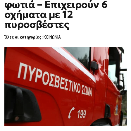
φωτιά – Επιχειρούν 6
ΦΩΤΙΆ
F
–
O
ΕΠΙΧΕΙΡΟΎΝ
οχήματα με 12
R
6
ΟΧΉΜΑΤΑ
M
πυροσβέστες
ΜΕ
12
ΠΥΡΟΣΒΈΣΤΕΣ
Όλες οι κατηγορίες:
ΚΟΙΝΩΝΙΑ