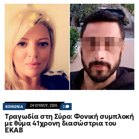
24 ΙΟΥΛΊΟΥ, 2026
COMMENTS
ΚΟΙΝΩΝΙΑ
0
ON
Τραγωδία στη Σύρο: Φονική συμπλοκή
ΤΡΑΓΩΔΊΑ
ΣΤΗ
με θύμα 41χρονη διασώστρια του
ΣΎΡΟ:
ΕΚΑΒ
ΦΟΝΙΚΉ
ΣΥΜΠΛΟΚΉ
ΜΕ