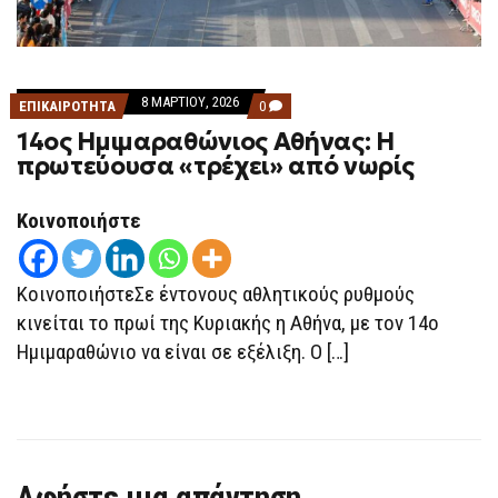
8 ΜΑΡΤΊΟΥ, 2026
COMMENTS
ΕΠΙΚΑΙΡΟΤΗΤΑ
0
ON
14ος Ημιμαραθώνιος Αθήνας: Η
14ΟΣ
ΗΜΙΜΑΡΑΘΏΝΙΟΣ
πρωτεύουσα «τρέχει» από νωρίς
ΑΘΉΝΑΣ:
Η
ΠΡΩΤΕΎΟΥΣΑ
Κοινοποιήστε
«ΤΡΈΧΕΙ»
ΑΠΌ
ΝΩΡΊΣ
ΚοινοποιήστεΣε έντονους αθλητικούς ρυθμούς
κινείται το πρωί της Κυριακής η Αθήνα, με τον 14ο
Ημιμαραθώνιο να είναι σε εξέλιξη. Ο […]