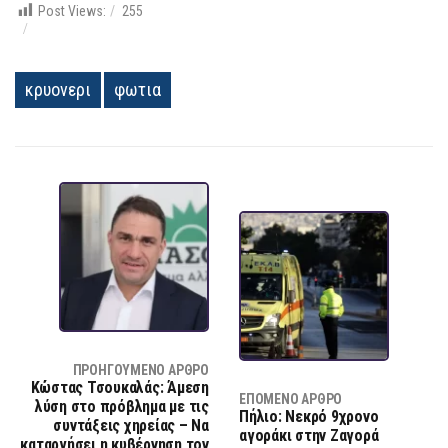
Post Views:
255
κρυονερι
φωτια
ΠΡΟΗΓΟΎΜΕΝΟ ΆΡΘΡΟ
Κώστας Τσουκαλάς: Άμεση
ΕΠΌΜΕΝΟ ΆΡΘΡΟ
λύση στο πρόβλημα με τις
Πήλιο: Νεκρό 9χρονο
συντάξεις χηρείας – Να
αγοράκι στην Ζαγορά
καταργήσει η κυβέρνηση τον