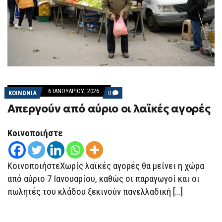
6 ΙΑΝΟΥΑΡΊΟΥ, 2026
COMMENTS
ΚΟΙΝΩΝΙΑ
0
ON
Απεργούν από αύριο οι λαϊκές αγορές
ΑΠΕΡΓΟΎΝ
ΑΠΌ
ΑΎΡΙΟ
ΟΙ
Κοινοποιήστε
ΛΑΪΚΈΣ
ΑΓΟΡΈΣ
ΚοινοποιήστεΧωρίς λαϊκές αγορές θα μείνει η χώρα
από αύριο 7 Ιανουαρίου, καθώς οι παραγωγοί και οι
πωλητές του κλάδου ξεκινούν πανελλαδική […]