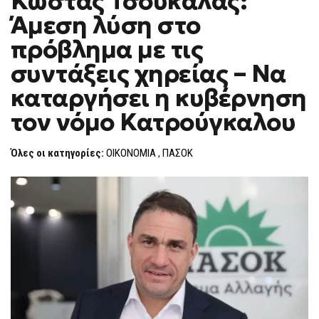
Κώστας Τσουκαλάς:
H
ΤΣΟΥΚΑΛΆΣ:
Άμεση λύση στο
ΆΜΕΣΗ
F
ΛΎΣΗ
O
ΣΤΟ
πρόβλημα με τις
R
ΠΡΌΒΛΗΜΑ
ΜΕ
M
συντάξεις χηρείας – Να
ΤΙΣ
ΣΥΝΤΆΞΕΙΣ
καταργήσει η κυβέρνηση
ΧΗΡΕΊΑΣ
–
ΝΑ
τον νόμο Κατρούγκαλου
ΚΑΤΑΡΓΉΣΕΙ
Η
ΚΥΒΈΡΝΗΣΗ
Όλες οι κατηγορίες:
ΟΙΚΟΝΟΜΙΑ
,
ΠΑΣΟΚ
ΤΟΝ
ΝΌΜΟ
ΚΑΤΡΟΎΓΚΑΛΟΥ