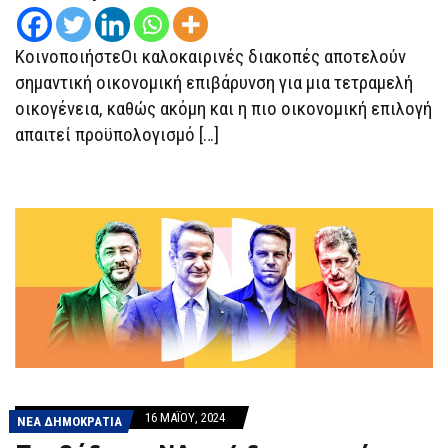
ΕΝΟΙΚΙΑΖΌΜΕΝΑ
ΔΩΜΆΤΙΑ
ΤΩΝ
ΚοινοποιήστεΟι καλοκαιρινές διακοπές αποτελούν
200
ΕΥΡΏ
σημαντική οικονομική επιβάρυνση για μια τετραμελή
ΚΑΙ
ΤΑ
οικογένεια, καθώς ακόμη και η πιο οικονομική επιλογή
ΞΕΝΟΔΟΧΕΊΑ
ΓΙΑ
απαιτεί προϋπολογισμό […]
ΛΊΓΟΥΣ
16 ΜΑΪ́ΟΥ, 2024
ΝΕΑ ΔΗΜΟΚΡΑΤΙΑ