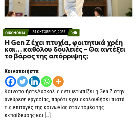
24 ΟΚΤΩΒΡΊΟΥ, 2025
COMMENTS
ΟΙΚΟΝΟΜΙΑ
0
ON
Η Gen Z έχει πτυχία, φοιτητικά χρέη
Η
GEN
και… καθόλου δουλειές – Θα αντέξει
Z
το βάρος της απόρριψης;
ΈΧΕΙ
ΠΤΥΧΊΑ,
ΦΟΙΤΗΤΙΚΆ
ΧΡΈΗ
Κοινοποιήστε
ΚΑΙ…
ΚΑΘΌΛΟΥ
ΔΟΥΛΕΙΈΣ
–
ΚοινοποιήστεΔυσκολία αντιμετωπίζει η Gen Z στην
ΘΑ
ΑΝΤΈΞΕΙ
ανεύρεση εργασίας, παρότι έχει ακολουθήσει πιστά
ΤΟ
τις επιταγές της κοινωνίας στον τομέα της
ΒΆΡΟΣ
ΤΗΣ
εκπαίδευσης και […]
ΑΠΌΡΡΙΨΗΣ;