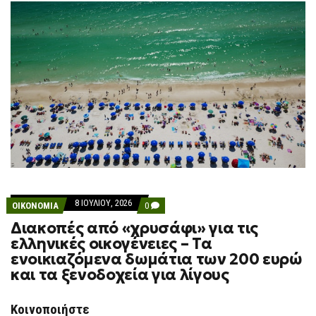
8 ΙΟΥΛΊΟΥ, 2026
COMMENTS
ΟΙΚΟΝΟΜΙΑ
0
ON
Διακοπές από «χρυσάφι» για τις
ΔΙΑΚΟΠΈΣ
ΑΠΌ
ελληνικές οικογένειες – Τα
«ΧΡΥΣΆΦΙ»
ενοικιαζόμενα δωμάτια των 200 ευρώ
ΓΙΑ
ΤΙΣ
και τα ξενοδοχεία για λίγους
ΕΛΛΗΝΙΚΈΣ
ΟΙΚΟΓΈΝΕΙΕΣ
–
Κοινοποιήστε
ΤΑ