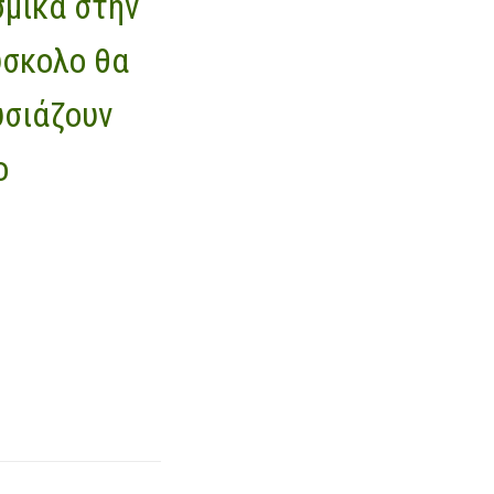
σμικά στην
ύσκολο θα
υσιάζουν
ο