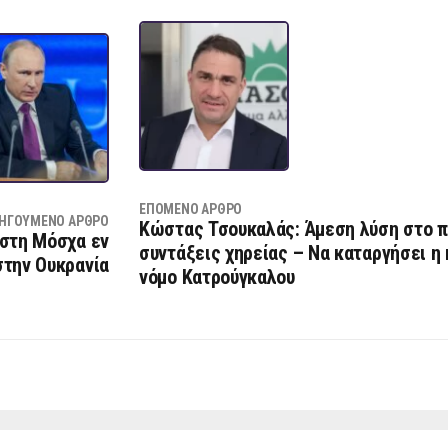
ΕΠΌΜΕΝΟ ΆΡΘΡΟ
ΗΓΟΎΜΕΝΟ ΆΡΘΡΟ
Κώστας Τσουκαλάς: Άμεση λύση στο π
 στη Μόσχα εν
συντάξεις χηρείας – Να καταργήσει η
την Ουκρανία
νόμο Κατρούγκαλου