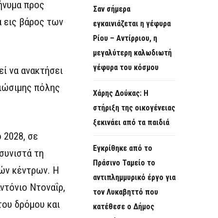
ήνυμα προς
Σαν σήμερα
α εις βάρος των
εγκαινιάζεται η γέφυρα
Ρίου – Αντίρριου, η
μεγαλύτερη καλωδιωτή
γέφυρα του κόσμου
ί να ανακτήσει
βιώσιμης πόλης
Χάρης Δούκας: Η
στήριξη της οικογένειας
ξεκινάει από τα παιδιά
 2028, σε
Εγκρίθηκε από το
συνιστά τη
Πράσινο Ταμείο το
ών κέντρων. Η
αντιπλημμυρικό έργο για
ντόνιο Ντοναΐρ,
τον Λυκαβηττό που
του δρόμου και
κατέθεσε ο Δήμος