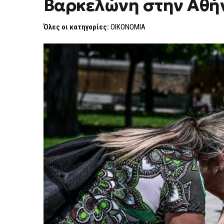
Βαρκελώνη στην Αθή
ΚΑΤΆ
ΤΟΥ
ΥΠΕΡΤΟΥΡΙΣΜΟΎ:
Όλες οι κατηγορίες:
ΟΙΚΟΝΟΜΙΑ
ΑΠΌ
ΤΗ
ΒΑΡΚΕΛΏΝΗ
ΣΤΗΝ
ΑΘΉΝΑ