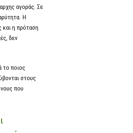
αρχης αγοράς. Σε
αρύτητα. Η
ς και η πρόταση
ές, δεν
ά το ποιος
ύβονται στους
ενους που
ι