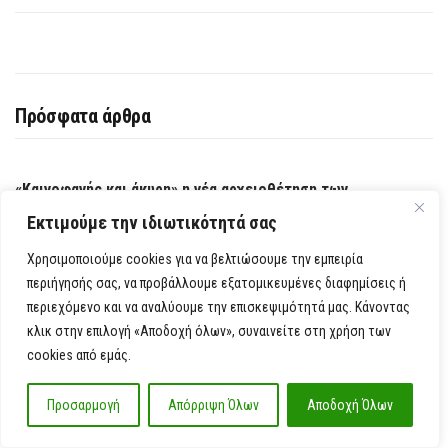
Πρόσφατα άρθρα
«Καινοφανής και άκυρη» η νέα αρχειοθέτηση των
υποκλοπών, λέει η δικηγόρος του Χρ. Σπίρτζη
Εκτιμούμε την ιδιωτικότητά σας
Χρησιμοποιούμε cookies για να βελτιώσουμε την εμπειρία
Η ομοσπονδία της Αργεντινής περιμένει τι θα αποφασίσουν
περιήγησής σας, να προβάλλουμε εξατομικευμένες διαφημίσεις ή
οι Μέσι και Σκαλόνι
περιεχόμενο και να αναλύουμε την επισκεψιμότητά μας. Κάνοντας
κλικ στην επιλογή «Αποδοχή όλων», συναινείτε στη χρήση των
Φωτιά στην Ερμακιά Κοζάνης – Επιχειρούν εναέριες και
cookies από εμάς.
επίγειες δυνάμεις
Προσαρμογή
Απόρριψη Όλων
Αποδοχή Όλων
Έσβησε η πυρκαγιά στο Μαρκόπουλο Αττικής – Χωρίς