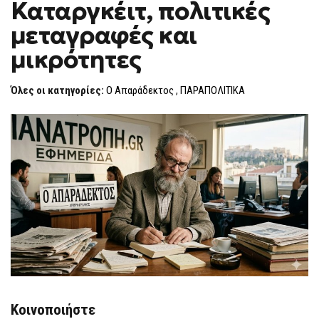
Καταργκέιτ, πολιτικές
ΠΟΛΙΤΙΚΈΣ
F
ΜΕΤΑΓΡΑΦΈΣ
O
ΚΑΙ
μεταγραφές και
R
ΜΙΚΡΌΤΗΤΕΣ
M
μικρότητες
Όλες οι κατηγορίες:
Ο Απαράδεκτος
,
ΠΑΡΑΠΟΛΙΤΙΚΑ
Κοινοποιήστε