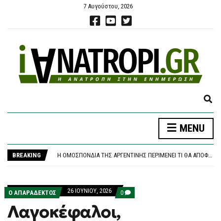
7 Αυγούστου, 2026
E
X
P
ΚΟΖΆΝΗ: ΦΩΤΙΆ ΣΕ ΔΑΣΙΚΉ ΈΚΤΑΣΗ ΣΤΗΝ ΕΡΜΑΚΙΆ – ΜΕΓΆΛΗ ΚΙΝΗΤΟΠΟΊΗΣΗ ΤΗΣ ΠΥΡΟΣΒΕΣΤΙΚΉΣ
MENU
A
«ΚΑΙΝΟΦΑΝΉΣ ΚΑΙ ΆΚΥΡΗ» Η ΝΈΑ ΑΡΧΕΙΟΘΈΤΗΣΗ ΤΩΝ ΥΠΟΚΛΟΠΏΝ, ΛΈΕΙ Η ΔΙΚΗΓΌΡΟΣ ΤΟΥ ΧΡ. ΣΠΊΡΤΖΗ
N
Η ΟΜΟΣΠΟΝΔΊΑ ΤΗΣ ΑΡΓΕΝΤΙΝΉΣ ΠΕΡΙΜΈΝΕΙ ΤΙ ΘΑ ΑΠΟΦΑΣΊΣΟΥΝ ΟΙ ΜΈΣΙ ΚΑΙ ΣΚΑΛΌΝΙ
D
BREAKING
ΦΩΤΙΆ ΣΤΗΝ ΕΡΜΑΚΙΆ ΚΟΖΆΝΗΣ – ΕΠΙΧΕΙΡΟΎΝ ΕΝΑΈΡΙΕΣ ΚΑΙ ΕΠΊΓΕΙΕΣ ΔΥΝΆΜΕΙΣ
S
ΈΣΒΗΣΕ Η ΠΥΡΚΑΓΙΆ ΣΤΟ ΜΑΡΚΌΠΟΥΛΟ ΑΤΤΙΚΉΣ – ΧΩΡΊΣ ΕΝΕΡΓΌ ΜΈΤΩΠΟ Η ΦΩΤΙΆ ΚΟΝΤΆ ΣΤΗ ΘΈΡΜΗ
E
ΚΟΖΆΝΗ: ΦΩΤΙΆ ΣΕ ΔΑΣΙΚΉ ΈΚΤΑΣΗ ΣΤΗΝ ΕΡΜΑΚΙΆ – ΜΕΓΆΛΗ ΚΙΝΗΤΟΠΟΊΗΣΗ ΤΗΣ ΠΥΡΟΣΒΕΣΤΙΚΉΣ
A
«ΚΑΙΝΟΦΑΝΉΣ ΚΑΙ ΆΚΥΡΗ» Η ΝΈΑ ΑΡΧΕΙΟΘΈΤΗΣΗ ΤΩΝ ΥΠΟΚΛΟΠΏΝ, ΛΈΕΙ Η ΔΙΚΗΓΌΡΟΣ ΤΟΥ ΧΡ. ΣΠΊΡΤΖΗ
26 ΙΟΥΝΊΟΥ, 2026
R
COMMENTS
Ο ΑΠΑΡΆΔΕΚΤΟΣ
0
ON
C
Λαγοκέφαλοι,
ΛΑΓΟΚΈΦΑΛΟΙ,
H
ΚΑΤΑΡΓΚΈΙΤ,