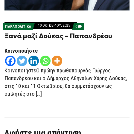
10 ΟΚΤΩΒΡΊΟΥ, 2025
COMMENTS
ΠΑΡΑΠΟΛΙΤΙΚΑ
0
ON
Ξανά μαζί Δούκας – Παπανδρέου
ΞΑΝΆ
ΜΑΖΊ
ΔΟΎΚΑΣ
–
Κοινοποιήστε
ΠΑΠΑΝΔΡΈΟΥ
ΚοινοποιήστεΟ πρώην πρωθυπουργός Γιώργος
Παπανδρέου και ο Δήμαρχος Αθηναίων Χάρης Δούκας,
στις 10 και 11 Οκτωβρίου, θα συμμετάσχουν ως
ομιλητές στο […]
Αφήστε μια απάντηση