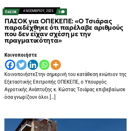
4 ΝΟΕΜΒΡΊΟΥ, 2025
COMMENTS
ΠΑΣΟΚ
0
ON
ΠΑΣΟΚ για ΟΠΕΚΕΠΕ: «Ο Τσιάρας
ΠΑΣΟΚ
ΓΙΑ
παραδέχθηκε ότι παρέλαβε αριθμούς
ΟΠΕΚΕΠΕ:
που δεν είχαν σχέση με την
«Ο
ΤΣΙΆΡΑΣ
πραγματικότητα»
ΠΑΡΑΔΈΧΘΗΚΕ
ΌΤΙ
ΠΑΡΈΛΑΒΕ
Κοινοποιήστε
ΑΡΙΘΜΟΎΣ
ΠΟΥ
ΔΕΝ
ΕΊΧΑΝ
ΚοινοποιήστεΣτην σημερινή του κατάθεση ενώπιον της
ΣΧΈΣΗ
ΜΕ
Εξεταστικής Επιτροπής ΟΠΕΚΕΠΕ, ο Υπουργός
ΤΗΝ
ΠΡΑΓΜΑΤΙΚΌΤΗΤΑ»
Αγροτικής Ανάπτυξης κ. Κώστας Τσιάρας επιβεβαίωσε
όσα γνωρίζουν όλοι […]