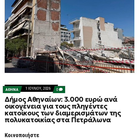
1 ΙΟΥΛΊΟΥ, 2026
COMMENTS
ΑΘΗΝΑ
0
ON
Δήμος Αθηναίων: 3.000 ευρώ ανά
ΔΉΜΟΣ
ΑΘΗΝΑΊΩΝ:
οικογένεια για τους πληγέντες
3.000
κατοίκους των διαμερισμάτων της
ΕΥΡΏ
ΑΝΆ
πολυκατοικίας στα Πετράλωνα
ΟΙΚΟΓΈΝΕΙΑ
ΓΙΑ
ΤΟΥΣ
Κοινοποιήστε
ΠΛΗΓΈΝΤΕΣ