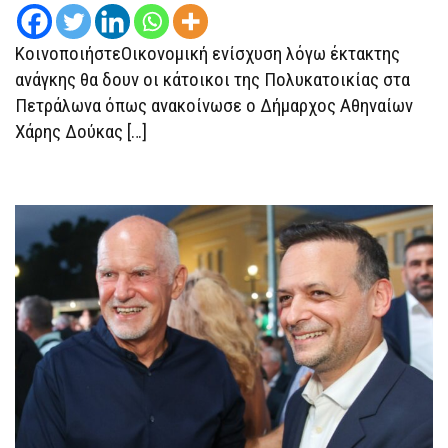
ΚΑΤΟΊΚΟΥΣ
ΤΩΝ
ΔΙΑΜΕΡΙΣΜΆΤΩΝ
ΚοινοποιήστεΟικονομική ενίσχυση λόγω έκτακτης
ΤΗΣ
ΠΟΛΥΚΑΤΟΙΚΊΑΣ
ανάγκης θα δουν οι κάτοικοι της Πολυκατοικίας στα
ΣΤΑ
ΠΕΤΡΆΛΩΝΑ
Πετράλωνα όπως ανακοίνωσε ο Δήμαρχος Αθηναίων
Χάρης Δούκας […]