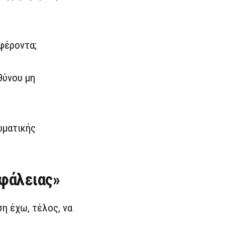
μφέροντα;
θύνου μη
ωματικής
σφάλειας»
η έχω, τέλος, να