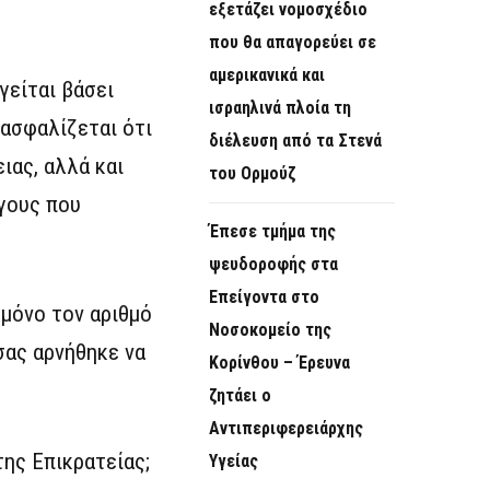
εξετάζει νομοσχέδιο
που θα απαγορεύει σε
αμερικανικά και
γείται βάσει
ισραηλινά πλοία τη
ιασφαλίζεται ότι
διέλευση από τα Στενά
ιας, αλλά και
του Ορμούζ
όγους που
Έπεσε τμήμα της
ψευδοροφής στα
Επείγοντα στο
μόνο τον αριθμό
Νοσοκομείο της
σας αρνήθηκε να
Κορίνθου – Έρευνα
ζητάει ο
Αντιπεριφερειάρχης
ης Επικρατείας;
Υγείας