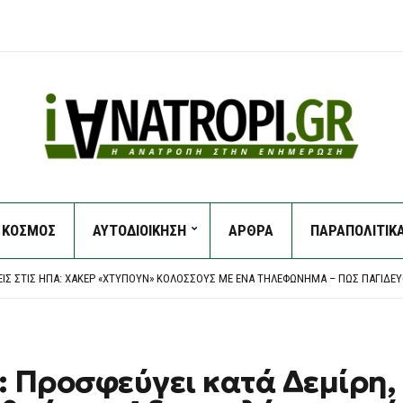
ΚΟΣΜΟΣ
ΑΥΤΟΔΙΟΙΚΗΣΗ
ΑΡΘΡΑ
ΠΑΡΑΠΟΛΙΤΙΚ
ΟΙ ΕΝΤΑΤΙΚΟΊ ΈΛΕΓΧΟΙ ΤΗΣ ΔΗΜΟΤΙΚΉΣ ΑΣΤΥΝΟΜΊΑΣ ΓΙΑ ΤΗΝ ΠΡΟΣΤΑΣΊΑ ΤΟΥ ΔΗ
EAGUE: “ΣΟΚ” ΣΤΑ 17 ΔΕΥΤΕΡΌΛΕΠΤΑ ΚΑΙ… ΒΟΥΝΌ Η ΡΕΒΆΝΣ ΓΙΑ ΤΟΝ “ΔΙΚΈΦΑΛΟ”
ΕΙΣ ΣΤΙΣ ΗΠΑ: ΧΆΚΕΡ «ΧΤΥΠΟΎΝ» ΚΟΛΟΣΣΟΎΣ ΜΕ ΈΝΑ ΤΗΛΕΦΏΝΗΜΑ – ΠΏΣ ΠΑΓΙΔΕ
ΕΙ ΝΟΜΟΣΧΈΔΙΟ ΠΟΥ ΘΑ ΑΠΑΓΟΡΕΎΕΙ ΣΕ ΑΜΕΡΙΚΑΝΙΚΆ ΚΑΙ ΙΣΡΑΗΛΙΝΆ ΠΛΟΊΑ ΤΗ ΔΙ
Α ΕΠΕΊΓΟΝΤΑ ΣΤΟ ΝΟΣΟΚΟΜΕΊΟ ΤΗΣ ΚΟΡΊΝΘΟΥ – ΈΡΕΥΝΑ ΖΗΤΆΕΙ Ο ΑΝΤΙΠΕΡΙΦΕΡΕ
ΟΙ ΕΝΤΑΤΙΚΟΊ ΈΛΕΓΧΟΙ ΤΗΣ ΔΗΜΟΤΙΚΉΣ ΑΣΤΥΝΟΜΊΑΣ ΓΙΑ ΤΗΝ ΠΡΟΣΤΑΣΊΑ ΤΟΥ ΔΗ
EAGUE: “ΣΟΚ” ΣΤΑ 17 ΔΕΥΤΕΡΌΛΕΠΤΑ ΚΑΙ… ΒΟΥΝΌ Η ΡΕΒΆΝΣ ΓΙΑ ΤΟΝ “ΔΙΚΈΦΑΛΟ”
 Προσφεύγει κατά Δεμίρη,