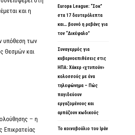
 συνεισφέρει στη
Europa League: “Σοκ”
έμεται και η
στα 17 δευτερόλεπτα
και… βουνό η ρεβάνς για
τον “Δικέφαλο”
ην υπόθεση των
Συναγερμός για
ής Θεσμών και
κυβερνοεπιθέσεις στις
ΗΠΑ: Χάκερ «χτυπούν»
κολοσσούς με ένα
τηλεφώνημα – Πώς
παγιδεύουν
εργαζομένους και
αρπάζουν κωδικούς
κολούθησης – η
Το κοινοβούλιο του Ιράν
ς Επικρατείας