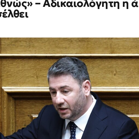
εθνώς» – Αδικαιολόγητη η 
σέλθει