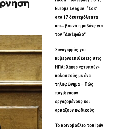
άρνηση
O
Europa League: “Σοκ”
R
στα 17 δευτερόλεπτα
M
και… βουνό η ρεβάνς για
τον “Δικέφαλο”
Συναγερμός για
κυβερνοεπιθέσεις στις
ΗΠΑ: Χάκερ «χτυπούν»
κολοσσούς με ένα
τηλεφώνημα – Πώς
παγιδεύουν
εργαζομένους και
αρπάζουν κωδικούς
Το κοινοβούλιο του Ιράν