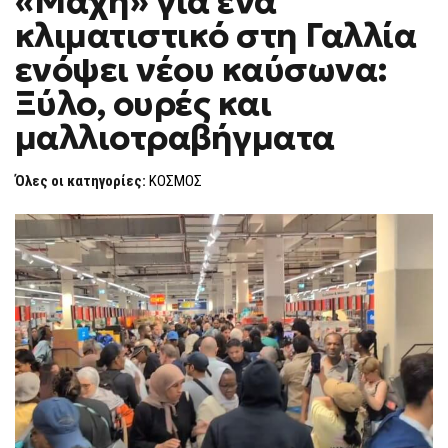
«Μάχη» για ένα
H
ΓΙΑ
κλιματιστικό στη Γαλλία
ΈΝΑ
F
ΚΛΙΜΑΤΙΣΤΙΚΌ
O
ΣΤΗ
ενόψει νέου καύσωνα:
R
ΓΑΛΛΊΑ
ΕΝΌΨΕΙ
M
Ξύλο, ουρές και
ΝΈΟΥ
ΚΑΎΣΩΝΑ:
μαλλιοτραβήγματα
ΞΎΛΟ,
ΟΥΡΈΣ
ΚΑΙ
ΜΑΛΛΙΟΤΡΑΒΉΓΜΑΤΑ
Όλες οι κατηγορίες:
ΚΟΣΜΟΣ