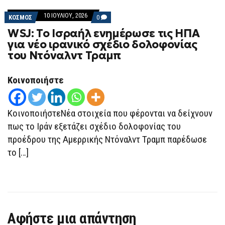
10 ΙΟΥΛΊΟΥ, 2026
COMMENTS
ΚΟΣΜΟΣ
0
ON
WSJ: Το Ισραήλ ενημέρωσε τις ΗΠΑ
WSJ:
ΤΟ
για νέο ιρανικό σχέδιο δολοφονίας
ΙΣΡΑΉΛ
του Ντόναλντ Τραμπ
ΕΝΗΜΈΡΩΣΕ
ΤΙΣ
ΗΠΑ
ΓΙΑ
Κοινοποιήστε
ΝΈΟ
ΙΡΑΝΙΚΌ
ΣΧΈΔΙΟ
ΔΟΛΟΦΟΝΊΑΣ
ΚοινοποιήστεΝέα στοιχεία που φέρονται να δείχνουν
ΤΟΥ
ΝΤΌΝΑΛΝΤ
πως το Ιράν εξετάζει σχέδιο δολοφονίας του
ΤΡΑΜΠ
προέδρου της Αμερρικής Ντόναλντ Τραμπ παρέδωσε
το […]
Αφήστε μια απάντηση