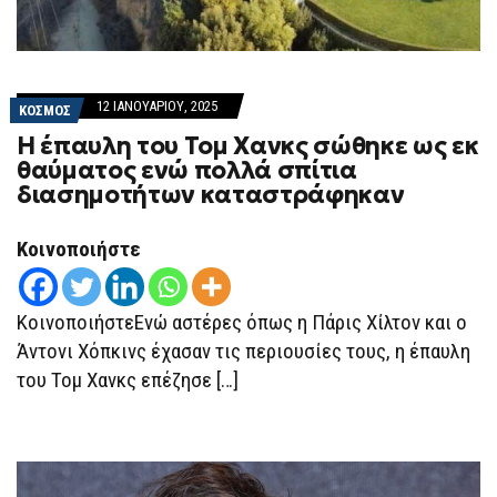
12 ΙΑΝΟΥΑΡΊΟΥ, 2025
ΚΟΣΜΟΣ
Η έπαυλη του Τομ Χανκς σώθηκε ως εκ
θαύματος ενώ πολλά σπίτια
διασημοτήτων καταστράφηκαν
Κοινοποιήστε
ΚοινοποιήστεΕνώ αστέρες όπως η Πάρις Χίλτον και ο
Άντονι Χόπκινς έχασαν τις περιουσίες τους, η έπαυλη
του Τομ Χανκς επέζησε […]