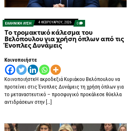
4 ΦΕΒΡΟΥΑΡΊΟΥ, 2026
COMMENTS
ΕΛΛΗΝΙΚΗ ΛΥΣΗ
0
ON
Το τρομακτικό κάλεσμα του
ΤΟ
ΤΡΟΜΑΚΤΙΚΌ
Βελόπουλου για χρήση όπλων από τις
ΚΆΛΕΣΜΑ
Ένοπλες Δυνάμεις
ΤΟΥ
ΒΕΛΌΠΟΥΛΟΥ
ΓΙΑ
ΧΡΉΣΗ
Κοινοποιήστε
ΌΠΛΩΝ
ΑΠΌ
ΤΙΣ
ΈΝΟΠΛΕΣ
ΚοινοποιήστεΗ ακροδεξιά Κυριάκου Βελόπουλου να
ΔΥΝΆΜΕΙΣ
προτείνει στις Ένοπλες Δυνάμεις τη χρήση όπλων για
το μεταναστευτικό – προσφυγικό προκάλεσε θύελλα
αντιδράσεων στην […]