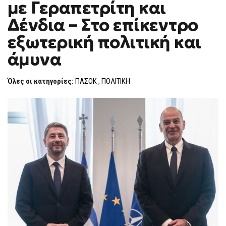
με Γεραπετρίτη και
ΜΕ
F
ΓΕΡΑΠΕΤΡΊΤΗ
O
ΚΑΙ
Δένδια – Στο επίκεντρο
R
ΔΈΝΔΙΑ
–
M
εξωτερική πολιτική και
ΣΤΟ
ΕΠΊΚΕΝΤΡΟ
άμυνα
ΕΞΩΤΕΡΙΚΉ
ΠΟΛΙΤΙΚΉ
ΚΑΙ
ΆΜΥΝΑ
Όλες οι κατηγορίες:
ΠΑΣΟΚ
,
ΠΟΛΙΤΙΚΗ