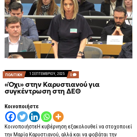
1 ΣΕΠΤΕΜΒΡΊΟΥ, 2025
COMMENTS
ΠΟΛΙΤΙΚΗ
0
ON
«Όχι» στην Καρυστιανού για
«ΌΧΙ»
ΣΤΗΝ
συγκέντρωση στη ΔΕΘ
ΚΑΡΥΣΤΙΑΝΟΎ
ΓΙΑ
ΣΥΓΚΈΝΤΡΩΣΗ
Κοινοποιήστε
ΣΤΗ
ΔΕΘ
ΚοινοποιήστεΗ κυβέρνηση εξακολουθεί να στοχοποιεί
την Μαρία Καρυστιανού, αλλά και να φοβάται την