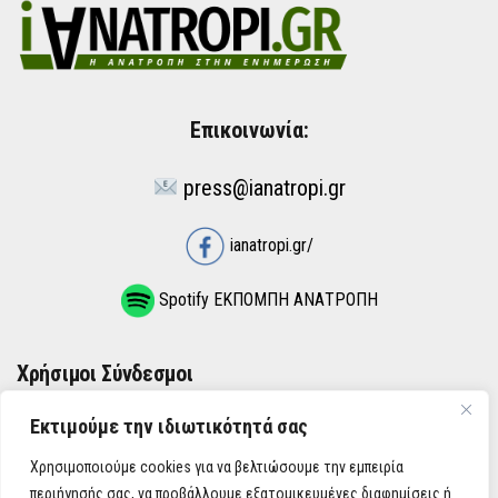
Επικοινωνία:
press@ianatropi.gr
ianatropi.gr/
Spotify ΕΚΠΟΜΠΗ ΑΝΑΤΡΟΠΗ
Χρήσιμοι Σύνδεσμοι
Εκτιμούμε την ιδιωτικότητά σας
ΌΡΟΙ ΧΡΉΣΗΣ
Χρησιμοποιούμε cookies για να βελτιώσουμε την εμπειρία
ΠΟΛΙΤΙΚΉ ΑΠΟΡΡΉΤΟΥ
περιήγησής σας, να προβάλλουμε εξατομικευμένες διαφημίσεις ή