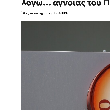
λόγω… άγνοιας του Π
ΘΈΣΕΙΣ
ΤΟΥΣ
ΟΙ
Όλες οι κατηγορίες:
ΠΟΛΙΤΙΚΗ
ΕΜΠΛΕΚΌΜΕΝΟΙ
ΛΌΓΩ…
ΆΓΝΟΙΑΣ
ΤΟΥ
ΠΙΤΣΙΛΉ