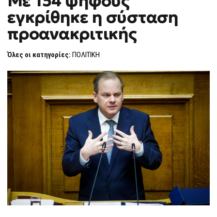
Mε 154 ψήφους
H
154
εγκρίθηκε η σύσταση
ΨΉΦΟΥΣ
F
ΕΓΚΡΊΘΗΚΕ
O
Η
προανακριτικής
R
ΣΎΣΤΑΣΗ
ΠΡΟΑΝΑΚΡΙΤΙΚΉΣ
M
Όλες οι κατηγορίες:
ΠΟΛΙΤΙΚΗ