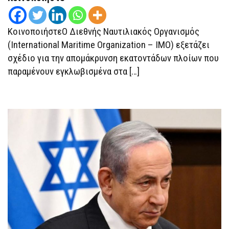
ΠΟΥ
ΈΧΟΥΝ
ΕΓΚΛΩΒΙΣΤΕΊ
ΚοινοποιήστεΟ Διεθνής Ναυτιλιακός Οργανισμός
ΣΤΑ
ΣΤΕΝΆ
(International Maritime Organization – IMO) εξετάζει
ΤΟΥ
ΟΡΜΟΎΖ
σχέδιο για την απομάκρυνση εκατοντάδων πλοίων που
παραμένουν εγκλωβισμένα στα […]