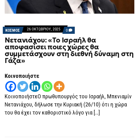
26 ΟΚΤΩΒΡΊΟΥ, 2025
COMMENTS
ΚΟΣΜΟΣ
0
ON
Νετανιάχου: «Το Ισραήλ θα
ΝΕΤΑΝΙΆΧΟΥ:
«ΤΟ
αποφασίσει ποιες χώρες θα
ΙΣΡΑΉΛ
συμμετάσχουν στη διεθνή δύναμη στη
ΘΑ
ΑΠΟΦΑΣΊΣΕΙ
Γάζα»
ΠΟΙΕΣ
ΧΏΡΕΣ
ΘΑ
Κοινοποιήστε
ΣΥΜΜΕΤΆΣΧΟΥΝ
ΣΤΗ
ΔΙΕΘΝΉ
ΔΎΝΑΜΗ
ΚοινοποιήστεΟ πρωθυπουργός του Ισραήλ, Μπενιαμίν
ΣΤΗ
ΓΆΖΑ»
Νετανιάχου, δήλωσε την Κυριακή (26/10) ότι η χώρα
του θα έχει τον καθοριστικό λόγο για […]