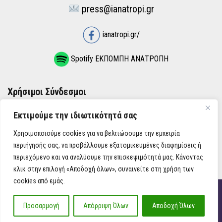
press@ianatropi.gr
ianatropi.gr/
Spotify ΕΚΠΟΜΠΗ ΑΝΑΤΡΟΠΗ
Χρήσιμοι Σύνδεσμοι
Εκτιμούμε την ιδιωτικότητά σας
ΌΡΟΙ ΧΡΉΣΗΣ
Χρησιμοποιούμε cookies για να βελτιώσουμε την εμπειρία
ΠΟΛΙΤΙΚΉ ΑΠΟΡΡΉΤΟΥ
περιήγησής σας, να προβάλλουμε εξατομικευμένες διαφημίσεις ή
περιεχόμενο και να αναλύουμε την επισκεψιμότητά μας. Κάνοντας
κλικ στην επιλογή «Αποδοχή όλων», συναινείτε στη χρήση των
cookies από εμάς.
iAnatropi ©
Προσαρμογή
Απόρριψη Όλων
Αποδοχή Όλων
Η Ανατροπή στην Ενημέρωση, την Πολιτική, την Καθημερινότητα