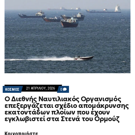
21 ΑΠΡΙΛΊΟΥ, 2026
COMMENTS
ΚΟΣΜΟΣ
0
ON
Ο Διεθνής Ναυτιλιακός Οργανισμός
Ο
ΔΙΕΘΝΉΣ
επεξεργάζεται σχέδιο απομάκρυνσης
ΝΑΥΤΙΛΙΑΚΌΣ
εκατοντάδων πλοίων που έχουν
ΟΡΓΑΝΙΣΜΌΣ
ΕΠΕΞΕΡΓΆΖΕΤΑΙ
εγκλωβιστεί στα Στενά του Ορμούζ
ΣΧΈΔΙΟ
ΑΠΟΜΆΚΡΥΝΣΗΣ
ΕΚΑΤΟΝΤΆΔΩΝ
Κοινοποιήστε
ΠΛΟΊΩΝ