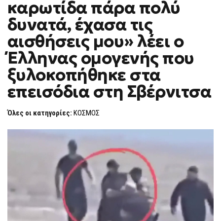
καρωτίδα πάρα πολύ
ΣΤΗΝ
F
ΚΑΡΩΤΊΔΑ
O
ΠΆΡΑ
δυνατά, έχασα τις
R
ΠΟΛΎ
ΔΥΝΑΤΆ,
M
αισθήσεις μου» λέει ο
ΈΧΑΣΑ
ΤΙΣ
Έλληνας ομογενής που
ΑΙΣΘΉΣΕΙΣ
ΜΟΥ»
ΛΈΕΙ
ξυλοκοπήθηκε στα
Ο
ΈΛΛΗΝΑΣ
επεισόδια στη Σβέρνιτσα
ΟΜΟΓΕΝΉΣ
ΠΟΥ
ΞΥΛΟΚΟΠΉΘΗΚΕ
ΣΤΑ
Όλες οι κατηγορίες:
ΚΟΣΜΟΣ
ΕΠΕΙΣΌΔΙΑ
ΣΤΗ
ΣΒΈΡΝΙΤΣΑ