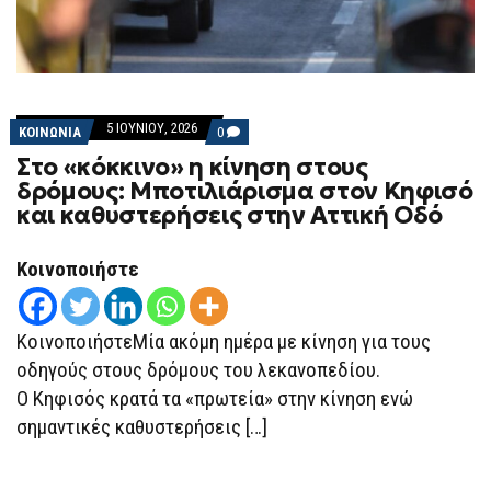
5 ΙΟΥΝΊΟΥ, 2026
COMMENTS
ΚΟΙΝΩΝΙΑ
0
ON
Στο «κόκκινο» η κίνηση στους
ΣΤΟ
«ΚΌΚΚΙΝΟ»
δρόμους: Μποτιλιάρισμα στον Κηφισό
Η
και καθυστερήσεις στην Αττική Οδό
ΚΊΝΗΣΗ
ΣΤΟΥΣ
ΔΡΌΜΟΥΣ:
ΜΠΟΤΙΛΙΆΡΙΣΜΑ
Κοινοποιήστε
ΣΤΟΝ
ΚΗΦΙΣΌ
ΚΑΙ
ΚΑΘΥΣΤΕΡΉΣΕΙΣ
ΚοινοποιήστεΜία ακόμη ημέρα με κίνηση για τους
ΣΤΗΝ
ΑΤΤΙΚΉ
οδηγούς στους δρόμους του λεκανοπεδίου.
ΟΔΌ
Ο Κηφισός κρατά τα «πρωτεία» στην κίνηση ενώ
σημαντικές καθυστερήσεις […]