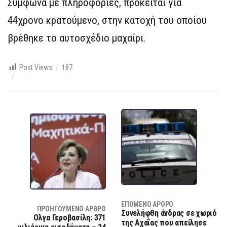
Σύμφωνα με πληροφορίες, πρόκειται για
44χρονο κρατούμενο, στην κατοχή του οποίου
βρέθηκε το αυτοσχέδιο μαχαίρι.
Post Views:
187
ΕΠΌΜΕΝΟ ΆΡΘΡΟ
ΠΡΟΗΓΟΎΜΕΝΟ ΆΡΘΡΟ
Συνελήφθη άνδρας σε χωριό
Ολγα Γεροβασίλη: 371
της Αχαΐας που απείλησε