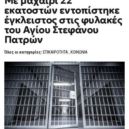
Με μαχαίρι 22
H
ΜΑΧΑΊΡΙ
εκατοστών εντοπίστηκε
22
F
ΕΚΑΤΟΣΤΏΝ
O
ΕΝΤΟΠΊΣΤΗΚΕ
έγκλειστος στις φυλακές
R
ΈΓΚΛΕΙΣΤΟΣ
ΣΤΙΣ
M
του Αγίου Στεφάνου
ΦΥΛΑΚΈΣ
ΤΟΥ
Πατρών
ΑΓΊΟΥ
ΣΤΕΦΆΝΟΥ
ΠΑΤΡΏΝ
Όλες οι κατηγορίες:
ΕΠΙΚΑΙΡΟΤΗΤΑ
,
ΚΟΙΝΩΝΙΑ