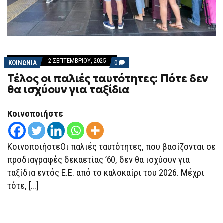
2 ΣΕΠΤΕΜΒΡΊΟΥ, 2025
COMMENTS
ΚΟΙΝΩΝΙΑ
0
ON
Τέλος οι παλιές ταυτότητες: Πότε δεν
ΤΈΛΟΣ
ΟΙ
θα ισχύουν για ταξίδια
ΠΑΛΙΈΣ
ΤΑΥΤΌΤΗΤΕΣ:
ΠΌΤΕ
Κοινοποιήστε
ΔΕΝ
ΘΑ
ΙΣΧΎΟΥΝ
ΓΙΑ
ΤΑΞΊΔΙΑ
ΚοινοποιήστεΟι παλιές ταυτότητες, που βασίζονται σε
προδιαγραφές δεκαετίας ’60, δεν θα ισχύουν για
ταξίδια εντός Ε.Ε. από το καλοκαίρι του 2026. Μέχρι
τότε, […]