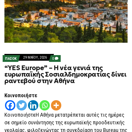
29 ΜΑΪ́ΟΥ, 2026
COMMENTS
ΠΑΣΟΚ
0
ON
“YES Europe” – Η νέα γενιά της
“YES
EUROPE”
ευρωπαϊκής Σοσιαλδημοκρατίας δίνει
–
ραντεβού στην Αθήνα
Η
ΝΈΑ
ΓΕΝΙΆ
ΤΗΣ
Κοινοποιήστε
ΕΥΡΩΠΑΪΚΉΣ
ΣΟΣΙΑΛΔΗΜΟΚΡΑΤΊΑΣ
ΔΊΝΕΙ
ΡΑΝΤΕΒΟΎ
ΚοινοποιήστεΗ Αθήνα μετατρέπεται αυτές τις ημέρες
ΣΤΗΝ
ΑΘΉΝΑ
σε σημείο συνάντησης της ευρωπαϊκής προοδευτικής
νεολαίας, φιλοξενώντας τη συνεδρίαση του Bureau της