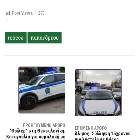
Post Views:
270
rebeca
παπανδρεου
ΠΡΟΗΓΟΎΜΕΝΟ ΆΡΘΡΟ
ΕΠΌΜΕΝΟ ΆΡΘΡΟ
“Θρίλερ” στη Θεσσαλονίκη:
Άλιμος: Σύλληψη 15χρονου
Καταγγελία για συμπλοκή με
για ληστεία σε βάρος