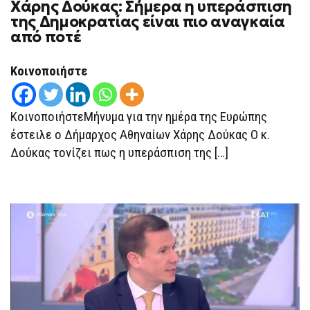
Χάρης Δούκας: Σήμερα η υπεράσπιση
ΧΆΡΗΣ
ΔΟΎΚΑΣ:
της Δημοκρατίας είναι πιο αναγκαία
ΣΉΜΕΡΑ
από ποτέ
Η
ΥΠΕΡΆΣΠΙΣΗ
ΤΗΣ
ΔΗΜΟΚΡΑΤΊΑΣ
Κοινοποιήστε
ΕΊΝΑΙ
ΠΙΟ
ΑΝΑΓΚΑΊΑ
ΑΠΌ
ΚοινοποιήστεΜήνυμα για την ημέρα της Ευρώπης
ΠΟΤΈ
έστειλε ο Δήμαρχος Αθηναίων Χάρης Δούκας Ο κ.
Δούκας τονίζει πως η υπεράσπιση της […]