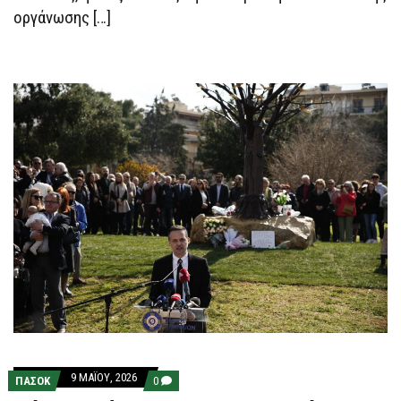
οργάνωσης […]
9 ΜΑΪ́ΟΥ, 2026
COMMENTS
ΠΑΣΟΚ
0
ON