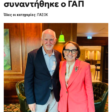
συναντήθηκε ο ΓΑΠ
REBECA
F
ΣΥΝΑΝΤΉΘΗΚΕ
O
Ο
R
ΓΑΠ
Όλες οι κατηγορίες:
ΠΑΣΟΚ
M