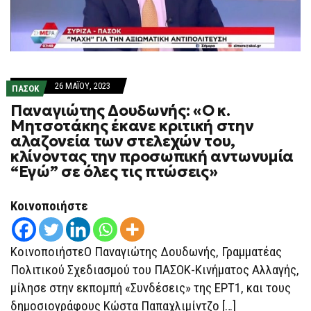
26 ΜΑΪ́ΟΥ, 2023
ΠΑΣΟΚ
Παναγιώτης Δουδωνής: «Ο κ.
Μητσοτάκης έκανε κριτική στην
αλαζονεία των στελεχών του,
κλίνοντας την προσωπική αντωνυμία
“Εγώ” σε όλες τις πτώσεις»
Κοινοποιήστε
ΚοινοποιήστεO Παναγιώτης Δουδωνής, Γραμματέας
Πολιτικού Σχεδιασμού του ΠΑΣΟΚ-Κινήματος Αλλαγής,
μίλησε στην εκπομπή «Συνδέσεις» της ΕΡΤ1, και τους
δημοσιογράφους Κώστα Παπαχλιμίντζο […]