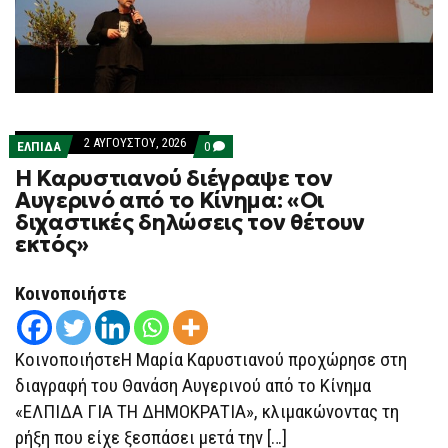
2 ΑΥΓΟΎΣΤΟΥ, 2026
COMMENTS
ΕΛΠΙΔΑ
0
ON
Η Καρυστιανού διέγραψε τον
Η
ΚΑΡΥΣΤΙΑΝΟΎ
Αυγερινό από το Κίνημα: «Οι
ΔΙΈΓΡΑΨΕ
διχαστικές δηλώσεις τον θέτουν
ΤΟΝ
ΑΥΓΕΡΙΝΌ
εκτός»
ΑΠΌ
ΤΟ
ΚΊΝΗΜΑ:
Κοινοποιήστε
«ΟΙ
ΔΙΧΑΣΤΙΚΈΣ
ΔΗΛΏΣΕΙΣ
ΤΟΝ
ΚοινοποιήστεΗ Μαρία Καρυστιανού προχώρησε στη
ΘΈΤΟΥΝ
ΕΚΤΌΣ»
διαγραφή του Θανάση Αυγερινού από το Κίνημα
«ΕΛΠΙΔΑ ΓΙΑ ΤΗ ΔΗΜΟΚΡΑΤΙΑ», κλιμακώνοντας τη
ρήξη που είχε ξεσπάσει μετά την […]