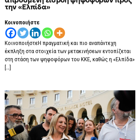
απρόσμενη εισροή ψηφοφόρων προς
Η
την «Ελπίδα»
ΜΕΓΆΛΗ
ΈΚΠΛΗΞΗ:
Η
ΑΠΡΌΣΜΕΝΗ
Κοινοποιήστε
ΕΙΣΡΟΉ
ΨΗΦΟΦΌΡΩΝ
ΠΡΟΣ
ΤΗΝ
ΚοινοποιήστεΗ πραγματική και πιο αναπάντεχη
«ΕΛΠΊΔΑ»
έκπληξη στα στοιχεία των μετακινήσεων εντοπίζεται
στη στάση των ψηφοφόρων του ΚΚΕ, καθώς η «Ελπίδα»
[…]