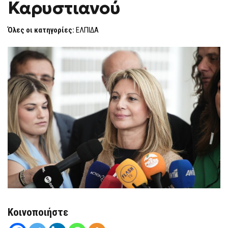
Καρυστιανού
ΓΙΑ
F
ΚΑΡΥΣΤΙΑΝΟΎ
O
R
Όλες οι κατηγορίες:
ΕΛΠΙΔΑ
M
Κοινοποιήστε