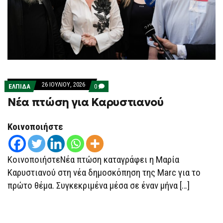
26 ΙΟΥΛΊΟΥ, 2026
COMMENTS
ΕΛΠΙΔΑ
0
ON
Νέα πτώση για Καρυστιανού
ΝΈΑ
ΠΤΏΣΗ
ΓΙΑ
ΚΑΡΥΣΤΙΑΝΟΎ
Κοινοποιήστε
ΚοινοποιήστεΝέα πτώση καταγράφει η Μαρία
Καρυστιανού στη νέα δημοσκόπηση της Marc για το
πρώτο θέμα. Συγκεκριμένα μέσα σε έναν μήνα […]