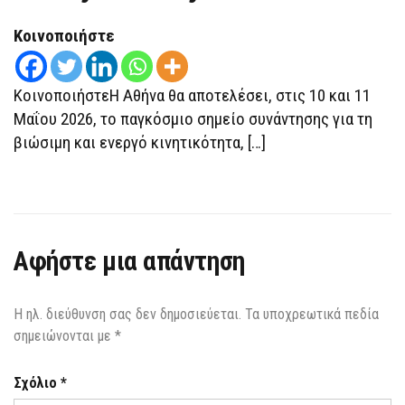
ΦΙΛΟΞΕΝΉΣΕΙ
ΤΟ
Κοινοποιήστε
UCI
MOBILITY
&
BIKE
CITY
ΚοινοποιήστεΗ Αθήνα θα αποτελέσει, στις 10 και 11
FORUM
Μαΐου 2026, το παγκόσμιο σημείο συνάντησης για τη
2026
βιώσιμη και ενεργό κινητικότητα, […]
Αφήστε μια απάντηση
Η ηλ. διεύθυνση σας δεν δημοσιεύεται.
Τα υποχρεωτικά πεδία
σημειώνονται με
*
Σχόλιο
*