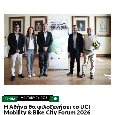
9 ΟΚΤΩΒΡΊΟΥ, 2025
COMMENTS
ΑΘΗΝΑ
0
ON
Η Αθήνα θα φιλοξενήσει το UCI
Η
ΑΘΉΝΑ
Mobility & Bike City Forum 2026
ΘΑ