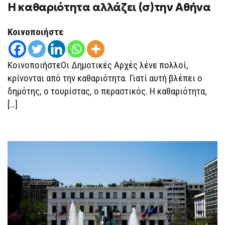
H καθαριότητα αλλάζει (σ)την Αθήνα
H
ΚΑΘΑΡΙΌΤΗΤΑ
ΑΛΛΆΖΕΙ
(Σ)ΤΗΝ
Κοινοποιήστε
ΑΘΉΝΑ
ΚοινοποιήστεΟι Δημοτικές Αρχές λένε πολλοί,
κρίνονται από την καθαριότητα. Γιατί αυτή βλέπει ο
δημότης, ο τουρίστας, ο περαστικός. Η καθαριότητα,
[…]