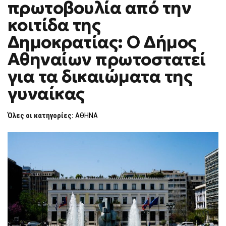
πρωτοβουλία από την
ΠΡΩΤΟΒΟΥΛΊΑ
F
ΑΠΌ
O
ΤΗΝ
κοιτίδα της
R
ΚΟΙΤΊΔΑ
ΤΗΣ
M
Δημοκρατίας: Ο Δήμος
ΔΗΜΟΚΡΑΤΊΑΣ:
Ο
Αθηναίων πρωτοστατεί
ΔΉΜΟΣ
ΑΘΗΝΑΊΩΝ
ΠΡΩΤΟΣΤΑΤΕΊ
για τα δικαιώματα της
ΓΙΑ
ΤΑ
γυναίκας
ΔΙΚΑΙΏΜΑΤΑ
ΤΗΣ
ΓΥΝΑΊΚΑΣ
Όλες οι κατηγορίες:
ΑΘΗΝΑ