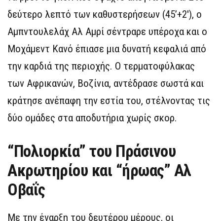
δεύτερο λεπτό των καθυστερήσεων (45’+2′), ο
Αμπντουλελάχ Αλ Αμρί σέντραρε υπέροχα και ο
Μοχάμεντ Κανό έπιασε μια δυνατή κεφαλιά από
την καρδιά της περιοχής. Ο τερματοφύλακας
των Αφρικανών, Βοζίνια, αντέδρασε σωστά και
κράτησε ανέπαφη την εστία του, στέλνοντας τις
δύο ομάδες στα αποδυτήρια χωρίς σκορ.
“Πολιορκία” του Πράσινου
Ακρωτηρίου και “ήρωας” Αλ
Οβαΐς
Με την έναρξη του δευτέρου μέρους, οι