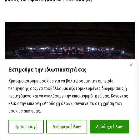
ΦΑΝΈΛΑ
ΤΟΥ
ΜΙΛΓΟΥΌΚΙ
ΑΠΌ
ΤΑ
SOCIAL
MEDIA
Εκτιμούμε την ιδιωτικότητά σας
Χρησιμοποιούμε cookies για να βελτιώσουμε την εμπειρία
περιήγησής σας, να προβάλλουμε εξατομικευμένες διαφημίσεις ή
περιεχόμενο και να αναλύουμε την επισκεψιμότητά μας. Κάνοντας
κλικ στην επιλογή «Αποδοχή όλων», συναινείτε στη χρήση των
cookies από εμάς.
28 ΝΟΕΜΒΡΊΟΥ, 2025
COMMENTS
ΑΘΛΗΤΙΚΑ
0
Προσαρμογή
Απόρριψη Όλων
Αποδοχή Όλων
ON
Πλήμμυρισε ξανά το ΣΕΦ
ΠΛΉΜΜΥΡΙΣΕ
ΞΑΝΆ