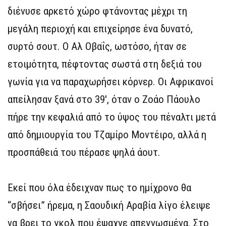
διένυσε αρκετό χώρο φτάνοντας μέχρι τη
μεγάλη περιοχή και επιχείρησε ένα δυνατό,
συρτό σουτ. Ο Αλ Οβαΐς, ωστόσο, ήταν σε
ετοιμότητα, πέφτοντας σωστά στη δεξιά του
γωνία για να παραχωρήσει κόρνερ. Οι Αφρικανοί
απείλησαν ξανά στο 39′, όταν ο Ζοάο Πάουλο
πήρε την κεφαλιά από το ύψος του πέναλτι μετά
από δημιουργία του Τζαμίρο Μοντέιρο, αλλά η
προσπάθειά του πέρασε ψηλά άουτ.
Εκεί που όλα έδειχναν πως το ημίχρονο θα
“σβήσει” ήρεμα, η Σαουδική Αραβία λίγο έλειψε
να βρει το γκολ που έψαχνε απεγνωσμένα. Στο