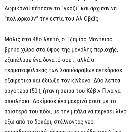
Αφρικανοί πάτησαν το “γκάζι” και άρχισαν να
“πολιορκούν” την εστία του Αλ Οβαΐς.
Μόλις στο 48ο λεπτό, ο Τζαμίρο Μοντέιρο
βρήκε χώρο στο ύψος της μεγάλης περιοχής,
εξαπέλυσε ένα δυνατό σουτ, αλλά ο
τερματοφύλακας των Σαουδαράβων αντέδρασε
εξαιρετικά και έδιωξε τον κίνδυνο. Δύο λεπτά
αργότερα (50′), ήταν η σειρά του Κέβιν Πίνα να
απειλήσει. Δοκίμασε ένα μακρινό σουτ με το
αριστερό του πόδι, με την μπάλα να περνάει λίγο
έξω από το δοκάρι, στέλνοντας νέο
προειδοποιητικό μήνυμα στην ομάδα του Δώνη.