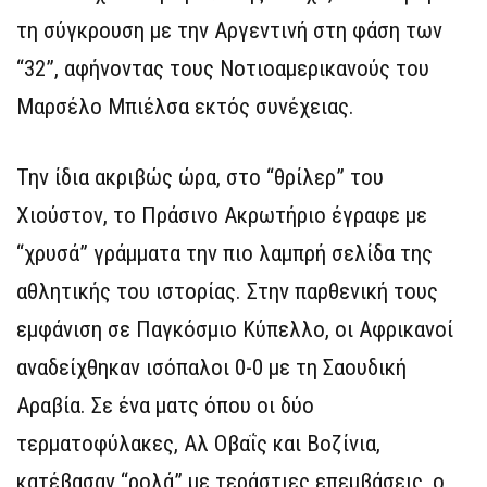
τη σύγκρουση με την Αργεντινή στη φάση των
“32”, αφήνοντας τους Νοτιοαμερικανούς του
Μαρσέλο Μπιέλσα εκτός συνέχειας.
Την ίδια ακριβώς ώρα, στο “θρίλερ” του
Χιούστον, το Πράσινο Ακρωτήριο έγραφε με
“χρυσά” γράμματα την πιο λαμπρή σελίδα της
αθλητικής του ιστορίας. Στην παρθενική τους
εμφάνιση σε Παγκόσμιο Κύπελλο, οι Αφρικανοί
αναδείχθηκαν ισόπαλοι 0-0 με τη Σαουδική
Αραβία. Σε ένα ματς όπου οι δύο
τερματοφύλακες, Αλ Οβαΐς και Βοζίνια,
κατέβασαν “ρολά” με τεράστιες επεμβάσεις, ο