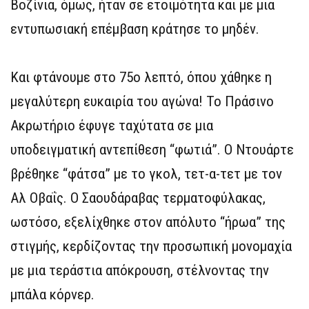
Βοζίνια, όμως, ήταν σε ετοιμότητα και με μια
εντυπωσιακή επέμβαση κράτησε το μηδέν.
Και φτάνουμε στο 75ο λεπτό, όπου χάθηκε η
μεγαλύτερη ευκαιρία του αγώνα! Το Πράσινο
Ακρωτήριο έφυγε ταχύτατα σε μια
υποδειγματική αντεπίθεση “φωτιά”. Ο Ντουάρτε
βρέθηκε “φάτσα” με το γκολ, τετ-α-τετ με τον
Αλ Οβαΐς. Ο Σαουδάραβας τερματοφύλακας,
ωστόσο, εξελίχθηκε στον απόλυτο “ήρωα” της
στιγμής, κερδίζοντας την προσωπική μονομαχία
με μια τεράστια απόκρουση, στέλνοντας την
μπάλα κόρνερ.