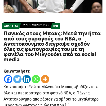
2 ΔΕΚΕΜΒΡΊΟΥ, 2025
COMMENTS
ΑΘΛΗΤΙΚΑ
0
ON
Πανικός στους Μπακς: Μετά την ήττα
ΠΑΝΙΚΌΣ
ΣΤΟΥΣ
από τους ουραγούς του ΝΒΑ, ο
ΜΠΑΚΣ:
Αντετοκούνμπο διέγραψε σχεδόν
ΜΕΤΆ
ΤΗΝ
όλες τις φωτογραφίες του με τη
ΉΤΤΑ
φανέλα του Μιλγουόκι από τα social
ΑΠΌ
ΤΟΥΣ
media
ΟΥΡΑΓΟΎΣ
ΤΟΥ
ΝΒΑ,
Κοινοποιήστε
Ο
ΑΝΤΕΤΟΚΟΎΝΜΠΟ
ΔΙΈΓΡΑΨΕ
ΣΧΕΔΌΝ
ΚοινοποιήστεΕνώ οι Μιλγουόκι Μπακς «βυθίζονται»
ΌΛΕΣ
ΤΙΣ
όλο και περισσότερο στο φετινό NBA, ο Γιάννης
ΦΩΤΟΓΡΑΦΊΕΣ
ΤΟΥ
Αντετοκούνμπο αποφάσισε να σβήσει το μεγαλύτερο
ΜΕ
ΤΗ
μέρος των φωτογραφιών του που […]