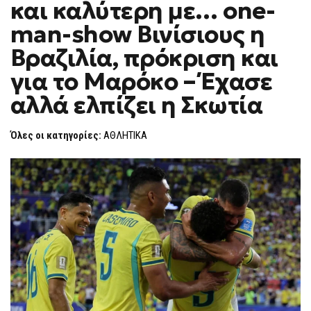
και καλύτερη με… one-
ΠΡΏΤΗ
F
ΚΑΙ
O
ΚΑΛΎΤΕΡΗ
man-show Βινίσιους η
R
ΜΕ…
ONE-
M
Βραζιλία, πρόκριση και
MAN-
SHOW
για το Μαρόκο – Έχασε
ΒΙΝΊΣΙΟΥΣ
Η
ΒΡΑΖΙΛΊΑ,
αλλά ελπίζει η Σκωτία
ΠΡΌΚΡΙΣΗ
ΚΑΙ
ΓΙΑ
Όλες οι κατηγορίες:
ΑΘΛΗΤΙΚΑ
ΤΟ
ΜΑΡΌΚΟ
–
ΈΧΑΣΕ
ΑΛΛΆ
ΕΛΠΊΖΕΙ
Η
ΣΚΩΤΊΑ