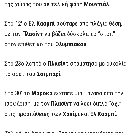
της χώρας του σε τελική φάση
Μουντιάλ
.
Στο 12′ ο Ελ
Κααμπί
σούταρε από πλάγια θέση,
με τον
Πλασίντ
να βάζει δύσκολα το “στοπ”
στον επιθετικό του
Ολυμπιακού
.
Στο 23ο λεπτό ο
Πλασίντ
σταμάτησε με ευκολία
το σουτ του
Σαϊμπαρί
.
Στο 30′ το
Μαρόκο
έφτασε μία… ανάσα από την
ισοφάριση, με τον
Πλασίντ
να λέει διπλό “όχι”
στις προσπάθειες των
Χακίμι
και
Ελ Κααμπί
.