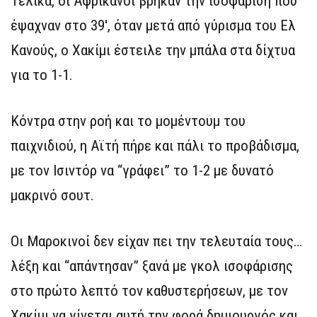
Τελικά, οι Αφρικανοί βρήκαν την ισοφάριση που
έψαχναν στο 39′, όταν μετά από γύρισμα του Ελ
Κανούς, ο Χακίμι έστειλε την μπάλα στα δίχτυα
για το 1-1.
Κόντρα στην ροή και το μομέντουμ του
παιχνιδιού, η Αϊτή πήρε και πάλι το προβάδισμα,
με τον Ισιντόρ να “γράφει” το 1-2 με δυνατό
μακρινό σουτ.
Οι Μαροκινοί δεν είχαν πει την τελευταία τους…
λέξη και “απάντησαν” ξανά με γκολ ισοφάρισης
στο πρώτο λεπτό τον καθυστερήσεων, με τον
Χακίμι να γίνεται αυτή την φορά δημιουργός και