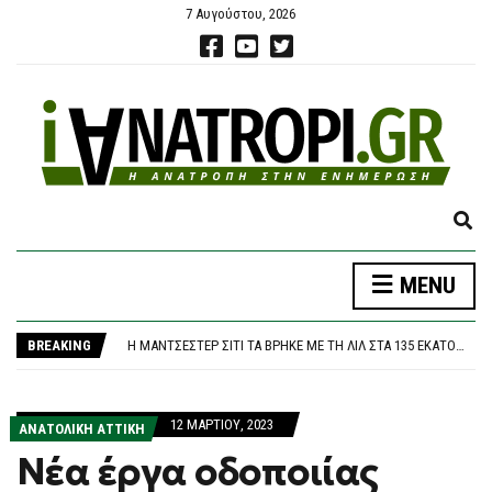
7 Αυγούστου, 2026
E
X
P
MENU
A
Η ΤΕΤΡΑΉΜΕΡΗ ΕΡΓΑΣΊΑ ΩΣ ΤΟ ΜΈΛΛΟΝ: ΓΙΑΤΊ Η ΜΕΊΩΣΗ ΤΟΥ ΧΡΌΝΟΥ ΕΡΓΑΣΊΑΣ ΕΝΙΣΧΎΕΙ ΤΗΝ ΠΑΡΑΓΩΓΙΚΌΤΗΤΑ ΚΑΙ ΤΗΝ ΕΥΗΜΕΡΊΑ
N
Η ΣΎΓΧΥΣΗ ΤΟΥ ΆΔΩΝΙ ΓΕΩΡΓΙΆΔΗ ΚΑΙ Η ΟΥΣΊΑ ΤΟΥ ΔΗΜΟΣΊΟΥ ΣΥΜΦΈΡΟΝΤΟΣ
D
BREAKING
Η ΜΆΝΤΣΕΣΤΕΡ ΣΊΤΙ ΤΑ ΒΡΉΚΕ ΜΕ ΤΗ ΛΙΛ ΣΤΑ 135 ΕΚΑΤΟΜΜΎΡΙΑ ΕΥΡΏ ΚΑΙ ΑΠΟΚΤΆ ΤΟΝ 19ΧΡΟΝΟ ΑΓΙΟΎΜΠ ΜΠΟΥΑΝΤΊ
S
ΞΑΝΆ ΠΆΝΩ ΑΠΌ ΤΙΣ 2.600 ΜΟΝΆΔΕΣ ΤΟ ΧΡΗΜΑΤΙΣΤΉΡΙΟ ΜΕ ΕΒΔΟΜΑΔΙΑΊΑ ΚΈΡΔΗ 1,8%, ΠΟΎ ΒΡΉΚΕ ΣΤΗΡΊΓΜΑΤΑ
E
ΣΑΟΥΔΙΚΉ ΑΡΑΒΊΑ, ΤΟΥΡΚΊΑ ΚΑΙ ΠΑΚΙΣΤΆΝ ΥΠΈΓΡΑΨΑΝ ΣΥΜΦΩΝΊΑ ΓΙΑ ΑΜΟΙΒΑΊΑ ΆΜΥΝΑ ΚΑΘΏΣ ΚΛΙΜΑΚΏΝΕΤΑΙ Η ΑΝΑΤΑΡΑΧΉ ΣΤΗ ΜΈΣΗ ΑΝΑΤΟΛΉ
A
Η ΤΕΤΡΑΉΜΕΡΗ ΕΡΓΑΣΊΑ ΩΣ ΤΟ ΜΈΛΛΟΝ: ΓΙΑΤΊ Η ΜΕΊΩΣΗ ΤΟΥ ΧΡΌΝΟΥ ΕΡΓΑΣΊΑΣ ΕΝΙΣΧΎΕΙ ΤΗΝ ΠΑΡΑΓΩΓΙΚΌΤΗΤΑ ΚΑΙ ΤΗΝ ΕΥΗΜΕΡΊΑ
12 ΜΑΡΤΊΟΥ, 2023
R
ΑΝΑΤΟΛΙΚΗ ΑΤΤΙΚΗ
Η ΣΎΓΧΥΣΗ ΤΟΥ ΆΔΩΝΙ ΓΕΩΡΓΙΆΔΗ ΚΑΙ Η ΟΥΣΊΑ ΤΟΥ ΔΗΜΟΣΊΟΥ ΣΥΜΦΈΡΟΝΤΟΣ
C
Νέα έργα οδοποιίας
H