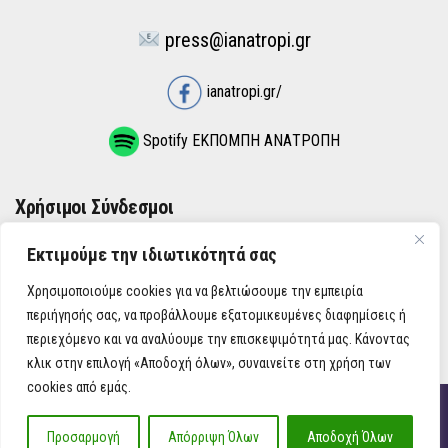
press@ianatropi.gr
ianatropi.gr/
Spotify ΕΚΠΟΜΠΗ ΑΝΑΤΡΟΠΗ
Χρήσιμοι Σύνδεσμοι
Εκτιμούμε την ιδιωτικότητά σας
ΌΡΟΙ ΧΡΉΣΗΣ
Χρησιμοποιούμε cookies για να βελτιώσουμε την εμπειρία
ΠΟΛΙΤΙΚΉ ΑΠΟΡΡΉΤΟΥ
περιήγησής σας, να προβάλλουμε εξατομικευμένες διαφημίσεις ή
περιεχόμενο και να αναλύουμε την επισκεψιμότητά μας. Κάνοντας
κλικ στην επιλογή «Αποδοχή όλων», συναινείτε στη χρήση των
cookies από εμάς.
iAnatropi ©
Προσαρμογή
Απόρριψη Όλων
Αποδοχή Όλων
Η Ανατροπή στην Ενημέρωση, την Πολιτική, την Καθημερινότητα