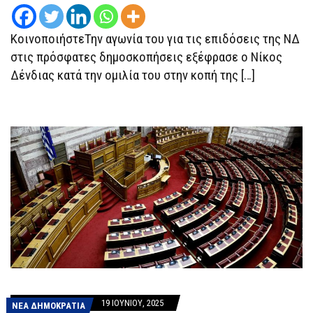
ΤΟΥ
ΚΌΜΜΑΤΟΣ
ΝΑ
ΚοινοποιήστεΤην αγωνία του για τις επιδόσεις της ΝΔ
ΈΧΟΥΝ
ΠΟΛΛΈΣ
στις πρόσφατες δημοσκοπήσεις εξέφρασε ο Νίκος
ΦΟΡΈΣ
ΜΠΡΟΣΤΆ
Δένδιας κατά την ομιλία του στην κοπή της […]
ΚΆΤΙ
ΔΥΆΡΙΑ»
19 ΙΟΥΝΊΟΥ, 2025
ΝΕΑ ΔΗΜΟΚΡΑΤΙΑ