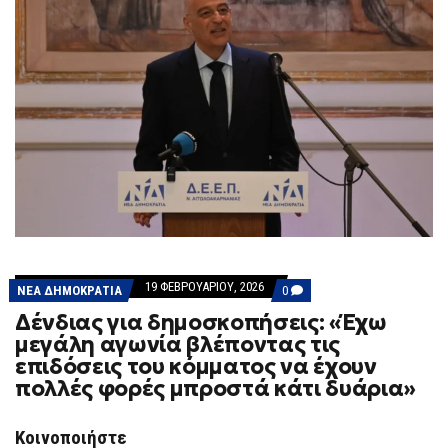
19 ΦΕΒΡΟΥΑΡΊΟΥ, 2026
COMMENTS
ΝΕΑ ΔΗΜΟΚΡΑΤΙΑ
0
ON
Δένδιας για δημοσκοπήσεις: «Έχω
ΔΈΝΔΙΑΣ
ΓΙΑ
μεγάλη αγωνία βλέποντας τις
ΔΗΜΟΣΚΟΠΉΣΕΙΣ:
επιδόσεις του κόμματος να έχουν
«ΈΧΩ
ΜΕΓΆΛΗ
πολλές φορές μπροστά κάτι δυάρια»
ΑΓΩΝΊΑ
ΒΛΈΠΟΝΤΑΣ
ΤΙΣ
Κοινοποιήστε
ΕΠΙΔΌΣΕΙΣ