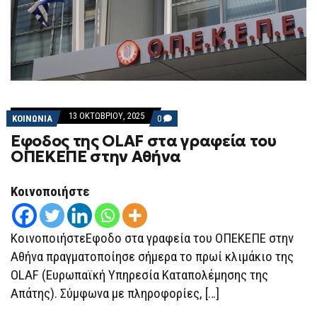
13 ΟΚΤΩΒΡΊΟΥ, 2025
COMMENTS
ΚΟΙΝΩΝΙΑ
0
ON
Εφοδος της OLAF στα γραφεία του
ΕΦΟΔΟΣ
ΤΗΣ
ΟΠΕΚΕΠΕ στην Αθήνα
OLAF
ΣΤΑ
ΓΡΑΦΕΊΑ
Κοινοποιήστε
ΤΟΥ
ΟΠΕΚΕΠΕ
ΣΤΗΝ
ΑΘΉΝΑ
ΚοινοποιήστεΕφοδο στα γραφεία του ΟΠΕΚΕΠΕ στην
Αθήνα πραγματοποίησε σήμερα το πρωί κλιμάκιο της
OLAF (Ευρωπαϊκή Υπηρεσία Καταπολέμησης της
Απάτης). Σύμφωνα με πληροφορίες, […]