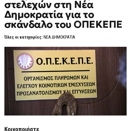
στελεχών στη Νέα
ΣΤΕΛΕΧΏΝ
F
ΣΤΗ
O
ΝΈΑ
Δημοκρατία για το
R
ΔΗΜΟΚΡΑΤΊΑ
ΓΙΑ
M
σκάνδαλο του ΟΠΕΚΕΠΕ
ΤΟ
ΣΚΆΝΔΑΛΟ
ΤΟΥ
ΟΠΕΚΕΠΕ
Όλες οι κατηγορίες:
ΝΕΑ ΔΗΜΟΚΡΑΤΙΑ
Κοινοποιήστε