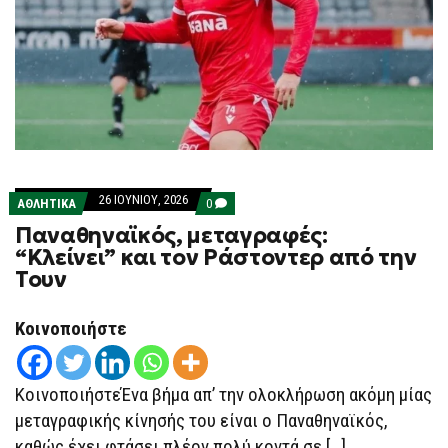
26 ΙΟΥΝΊΟΥ, 2026
COMMENTS
ΑΘΛΗΤΙΚΑ
0
ON
Παναθηναϊκός, μεταγραφές:
ΠΑΝΑΘΗΝΑΪΚΌΣ,
ΜΕΤΑΓΡΑΦΈΣ:
“Κλείνει” και τον Ράστοντερ από την
“ΚΛΕΊΝΕΙ”
Τουν
ΚΑΙ
ΤΟΝ
ΡΆΣΤΟΝΤΕΡ
ΑΠΌ
Κοινοποιήστε
ΤΗΝ
ΤΟΥΝ
ΚοινοποιήστεΈνα βήμα απ’ την ολοκλήρωση ακόμη μίας
μεταγραφικής κίνησής του είναι ο Παναθηναϊκός,
καθώς έχει φτάσει πλέον πολύ κοντά σε […]