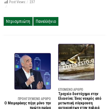
Post Views:
237
Ντρισμπιώτη
Πανελλήνιο
ΕΠΌΜΕΝΟ ΆΡΘΡΟ
Τροχαίο δυστύχημα στην
Ελευσίνα: Ένας νεκρός από
ΠΡΟΗΓΟΎΜΕΝΟ ΆΡΘΡΟ
O Μειμαράκης πήγε μόνο την
μετωπική σύγκρουση
πρώτη ημέρα
αυτοκινήτων στην παλαιά