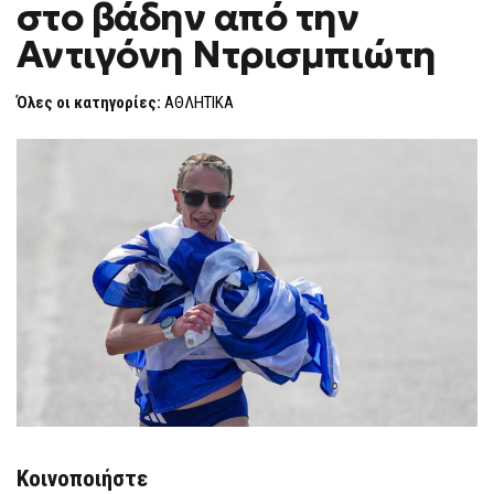
στο βάδην από την
ΡΕΚΌΡ
F
ΣΤΟ
O
ΒΆΔΗΝ
Αντιγόνη Ντρισμπιώτη
R
ΑΠΌ
ΤΗΝ
M
ΑΝΤΙΓΌΝΗ
Όλες οι κατηγορίες:
ΑΘΛΗΤΙΚΑ
ΝΤΡΙΣΜΠΙΏΤΗ
Κοινοποιήστε