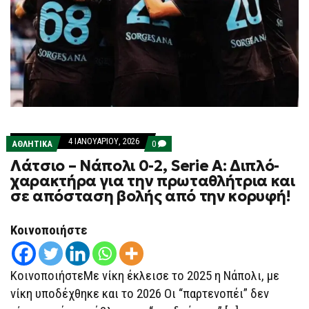
4 ΙΑΝΟΥΑΡΊΟΥ, 2026
COMMENTS
ΑΘΛΗΤΙΚΑ
0
ON
Λάτσιο – Νάπολι 0-2, Serie A: Διπλό-
ΛΆΤΣΙΟ
–
χαρακτήρα για την πρωταθλήτρια και
ΝΆΠΟΛΙ
σε απόσταση βολής από την κορυφή!
0-
2,
SERIE
A:
Κοινοποιήστε
ΔΙΠΛΌ-
ΧΑΡΑΚΤΉΡΑ
ΓΙΑ
ΤΗΝ
ΚοινοποιήστεΜε νίκη έκλεισε το 2025 η Νάπολι, με
ΠΡΩΤΑΘΛΉΤΡΙΑ
ΚΑΙ
νίκη υποδέχθηκε και το 2026 Οι “παρτενοπέι” δεν
ΣΕ
ΑΠΌΣΤΑΣΗ