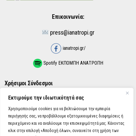
Επικοινωνία:
press@ianatropi.gr
ianatropi.gr/
Spotify ΕΚΠΟΜΠΗ ΑΝΑΤΡΟΠΗ
Χρήσιμοι Σύνδεσμοι
Εκτιμούμε την ιδιωτικότητά σας
ΌΡΟΙ ΧΡΉΣΗΣ
Χρησιμοποιούμε cookies για να βελτιώσουμε την εμπειρία
ΠΟΛΙΤΙΚΉ ΑΠΟΡΡΉΤΟΥ
περιήγησής σας, να προβάλλουμε εξατομικευμένες διαφημίσεις ή
περιεχόμενο και να αναλύουμε την επισκεψιμότητά μας. Κάνοντας
κλικ στην επιλογή «Αποδοχή όλων», συναινείτε στη χρήση των