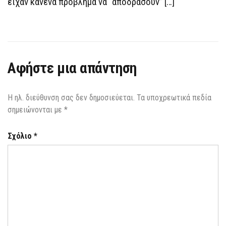
είχαν κανένα πρόβλημα να “αποδράσουν” […]
ΒΟΛΉΣ
ΑΠΌ
ΤΗΝ
ΚΟΡΥΦΉ!
Αφήστε μια απάντηση
Η ηλ. διεύθυνση σας δεν δημοσιεύεται.
Τα υποχρεωτικά πεδία
σημειώνονται με
*
Σχόλιο
*