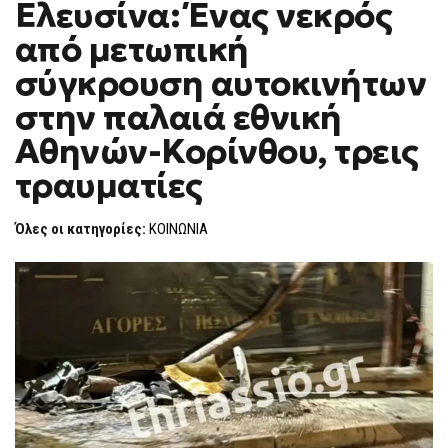
Ελευσίνα: Ένας νεκρός
ΣΤΗΝ
F
ΕΛΕΥΣΊΝΑ:
O
ΈΝΑΣ
από μετωπική
R
ΝΕΚΡΌΣ
ΑΠΌ
M
σύγκρουση αυτοκινήτων
ΜΕΤΩΠΙΚΉ
ΣΎΓΚΡΟΥΣΗ
στην παλαιά εθνική
ΑΥΤΟΚΙΝΉΤΩΝ
ΣΤΗΝ
ΠΑΛΑΙΆ
Αθηνών-Κορίνθου, τρεις
ΕΘΝΙΚΉ
ΑΘΗΝΏΝ-
τραυματίες
ΚΟΡΊΝΘΟΥ,
ΤΡΕΙΣ
ΤΡΑΥΜΑΤΊΕΣ
Όλες οι κατηγορίες:
ΚΟΙΝΩΝΙΑ