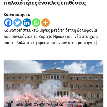
παλαιότερες ένοπλες επιθέσεις
ΤΗ
ΔΙΠΛΉ
ΔΟΛΟΦΟΝΊΑ
ΣΤΑ
Κοινοποιήστε
ΒΟΡΊΖΙΑ
–
ΣΎΝΔΕΣΗ
ΌΠΛΩΝ
ΚοινοποιήστεΟκτώ μήνες μετά τη διπλή δολοφονία
ΜΕ
ΠΑΛΑΙΌΤΕΡΕΣ
που συγκλόνισε τα Βορίζια Ηρακλείου, νέα στοιχεία
ΈΝΟΠΛΕΣ
από τη βαλλιστική έρευνα φέρνουν στο προσκήνιο […]
ΕΠΙΘΈΣΕΙΣ