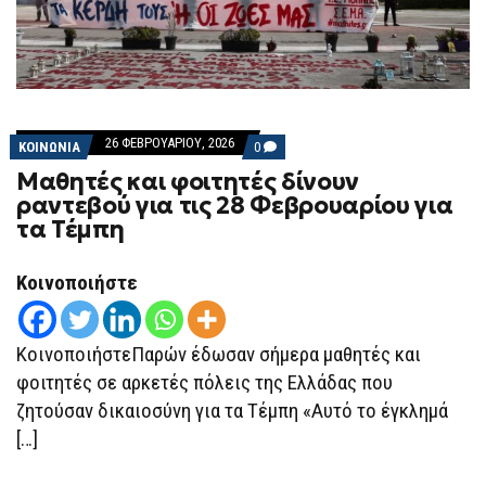
26 ΦΕΒΡΟΥΑΡΊΟΥ, 2026
COMMENTS
ΚΟΙΝΩΝΙΑ
0
ON
Μαθητές και φοιτητές δίνουν
ΜΑΘΗΤΈΣ
ΚΑΙ
ραντεβού για τις 28 Φεβρουαρίου για
ΦΟΙΤΗΤΈΣ
τα Τέμπη
ΔΊΝΟΥΝ
ΡΑΝΤΕΒΟΎ
ΓΙΑ
ΤΙΣ
Κοινοποιήστε
28
ΦΕΒΡΟΥΑΡΊΟΥ
ΓΙΑ
ΤΑ
ΚοινοποιήστεΠαρών έδωσαν σήμερα μαθητές και
ΤΈΜΠΗ
φοιτητές σε αρκετές πόλεις της Ελλάδας που
ζητούσαν δικαιοσύνη για τα Τέμπη «Αυτό το έγκλημά
[…]