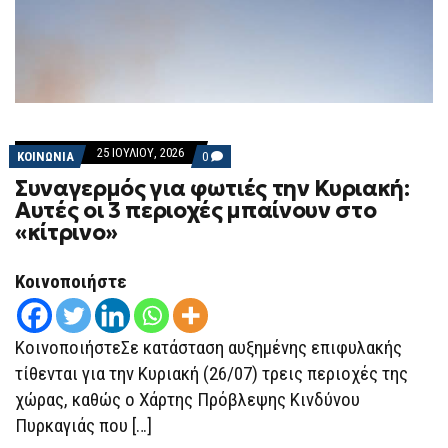
25 ΙΟΥΛΊΟΥ, 2026
COMMENTS
ΚΟΙΝΩΝΙΑ
0
ON
Συναγερμός για φωτιές την Κυριακή:
ΣΥΝΑΓΕΡΜΌΣ
ΓΙΑ
Αυτές οι 3 περιοχές μπαίνουν στο
ΦΩΤΙΈΣ
«κίτρινο»
ΤΗΝ
ΚΥΡΙΑΚΉ:
ΑΥΤΈΣ
ΟΙ
Κοινοποιήστε
3
ΠΕΡΙΟΧΈΣ
ΜΠΑΊΝΟΥΝ
ΣΤΟ
ΚοινοποιήστεΣε κατάσταση αυξημένης επιφυλακής
«ΚΊΤΡΙΝΟ»
τίθενται για την Κυριακή (26/07) τρεις περιοχές της
χώρας, καθώς ο Χάρτης Πρόβλεψης Κινδύνου
Πυρκαγιάς που […]