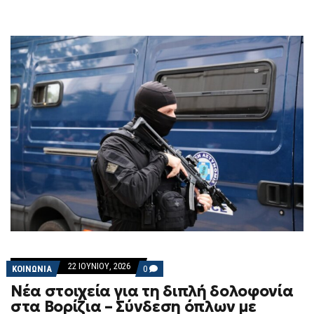
22 ΙΟΥΝΊΟΥ, 2026
COMMENTS
ΚΟΙΝΩΝΙΑ
0
ON
Νέα στοιχεία για τη διπλή δολοφονία
ΝΈΑ
ΣΤΟΙΧΕΊΑ
στα Βορίζια – Σύνδεση όπλων με
ΓΙΑ