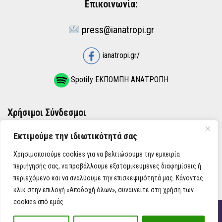
Επικοινωνία:
press@ianatropi.gr
ianatropi.gr/
Spotify ΕΚΠΟΜΠΗ ΑΝΑΤΡΟΠΗ
Χρήσιμοι Σύνδεσμοι
Εκτιμούμε την ιδιωτικότητά σας
ΌΡΟΙ ΧΡΉΣΗΣ
Χρησιμοποιούμε cookies για να βελτιώσουμε την εμπειρία
ΠΟΛΙΤΙΚΉ ΑΠΟΡΡΉΤΟΥ
περιήγησής σας, να προβάλλουμε εξατομικευμένες διαφημίσεις ή
περιεχόμενο και να αναλύουμε την επισκεψιμότητά μας. Κάνοντας
κλικ στην επιλογή «Αποδοχή όλων», συναινείτε στη χρήση των
cookies από εμάς.
iAnatropi ©