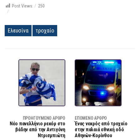
Post Views:
250
Ελευσίνα
τροχαίο
ΠΡΟΗΓΟΎΜΕΝΟ ΆΡΘΡΟ
ΕΠΌΜΕΝΟ ΆΡΘΡΟ
Νέο πανελλήνιο ρεκόρ στο
Ένας νεκρός από τροχαίο
βάδην από την Αντιγόνη
στην παλαιά εθνική οδό
Ντρισμπιώτη
Αθηνών-Κορίνθου