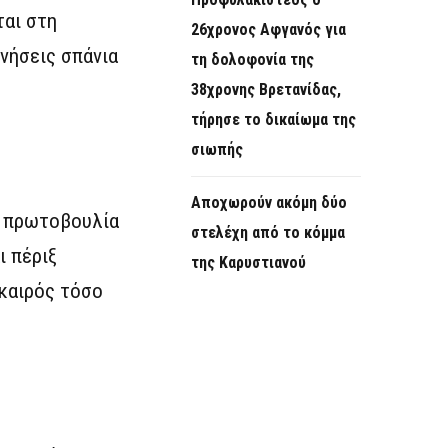
ται στη
26χρονος Αφγανός για
ινήσεις σπάνια
τη δολοφονία της
38χρονης Βρετανίδας,
τήρησε το δικαίωμα της
σιωπής
Αποχωρούν ακόμη δύο
α πρωτοβουλία
στελέχη από το κόμμα
ι πέριξ
της Καρυστιανού
 καιρός τόσο