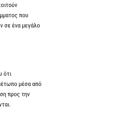
κοιτούν
όμματος που
ύν σε ένα μεγάλο
ω ότι
μέτωπο μέσα από
ηση προς την
νται.