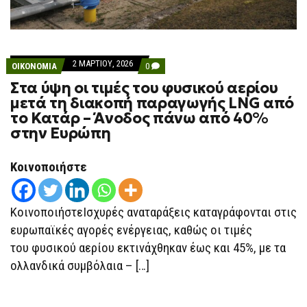
2 ΜΑΡΤΊΟΥ, 2026
COMMENTS
ΟΙΚΟΝΟΜΙΑ
0
ON
Στα ύψη οι τιμές του φυσικού αερίου
ΣΤΑ
ΎΨΗ
μετά τη διακοπή παραγωγής LNG από
ΟΙ
το Κατάρ – Άνοδος πάνω από 40%
ΤΙΜΈΣ
ΤΟΥ
στην Ευρώπη
ΦΥΣΙΚΟΎ
ΑΕΡΊΟΥ
ΜΕΤΆ
Κοινοποιήστε
ΤΗ
ΔΙΑΚΟΠΉ
ΠΑΡΑΓΩΓΉΣ
LNG
ΚοινοποιήστεΙσχυρές αναταράξεις καταγράφονται στις
ΑΠΌ
ΤΟ
ευρωπαϊκές αγορές ενέργειας, καθώς οι τιμές
ΚΑΤΆΡ
–
του φυσικού αερίου εκτινάχθηκαν έως και 45%, με τα
ΆΝΟΔΟΣ
ΠΆΝΩ
ολλανδικά συμβόλαια – […]
ΑΠΌ
40%
ΣΤΗΝ
ΕΥΡΏΠΗ