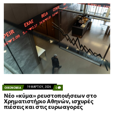
19 ΜΑΡΤΊΟΥ, 2026
COMMENTS
ΟΙΚΟΝΟΜΙΑ
0
ON
Νέο «κύμα» ρευστοποιήσεων στο
ΝΈΟ
«ΚΎΜΑ»
Χρηματιστήριο Αθηνών, ισχυρές
ΡΕΥΣΤΟΠΟΙΉΣΕΩΝ
πιέσεις και στις ευρωαγορές
ΣΤΟ
ΧΡΗΜΑΤΙΣΤΉΡΙΟ