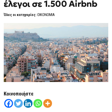
έλεγοι σε 1.500 Airbnb
ΠΡΏΤΟΙ
F
ΈΛΕΓΟΙ
O
ΣΕ
R
1.500
Όλες οι κατηγορίες:
ΟΙΚΟΝΟΜΙΑ
AIRBNB
M
Κοινοποιήστε