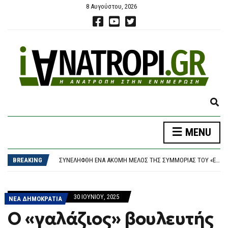
8 Αυγούστου, 2026
E
X
P
ΈΚΘΕΣΗ – ΚΑΤΑΠΈΛΤΗΣ ΤΟΥ ΟΟΣΑ: ΒΟΥΤΙΆ 3,6% ΣΤΟΝ ΠΡΑΓΜΑΤΙΚΌ ΜΙΣΘΌ ΚΑΙ ΤΟ ΔΙΑΘΈΣΙΜΟ ΕΙΣΌΔΗΜΑ ΤΟ ΠΡΏΤΟ ΤΡΊΜΗΝΟ ΤΟΥ 2026
MENU
A
ΚΡΉΤΗ: Η ΕΛ.ΑΣ. ΞΕΚΑΘΑΡΊΖΕΙ ΤΙ ΣΥΝΈΒΗ ΜΕ ΤΟΝ ΤΟΥΡΊΣΤΑ – ΔΕΝ ΕΠΙΒΕΒΑΙΏΝΕΤΑΙ ΠΡΟΣΈΓΓΙΣΗ ΑΝΉΛΙΚΗΣ
N
ΣΥΝΕΛΉΦΘΗ ΈΝΑ ΑΚΌΜΗ ΜΈΛΟΣ ΤΗΣ ΣΥΜΜΟΡΊΑΣ ΤΟΥ «ΈΝΤΙΚ» ΣΤΟ ΠΑΛΑΙΌ ΦΆΛΗΡΟ
D
BREAKING
ΧΑΛΚΙΔΙΚΉ: 8ΧΡΟΝΟΣ ΤΡΑΥΜΑΤΊΣΤΗΚΕ ΣΤΗ ΘΆΛΑΣΣΑ – ΈΚΑΝΕ ΒΟΥΤΙΆ ΚΑΙ ΧΤΎΠΗΣΕ ΣΕ ΠΈΤΡΑ
S
ΦΩΤΙΆ ΣΕ ΑΚΑΤΟΊΚΗΤΟ ΚΤΊΡΙΟ ΣΤΗΝ ΑΘΉΝΑ – ΑΠΕΓΚΛΩΒΊΣΤΗΚΕ ΆΤΟΜΟ ΑΠΌ ΤΟΝ ΔΕΎΤΕΡΟ ΌΡΟΦΟ
E
ΈΚΘΕΣΗ – ΚΑΤΑΠΈΛΤΗΣ ΤΟΥ ΟΟΣΑ: ΒΟΥΤΙΆ 3,6% ΣΤΟΝ ΠΡΑΓΜΑΤΙΚΌ ΜΙΣΘΌ ΚΑΙ ΤΟ ΔΙΑΘΈΣΙΜΟ ΕΙΣΌΔΗΜΑ ΤΟ ΠΡΏΤΟ ΤΡΊΜΗΝΟ ΤΟΥ 2026
A
ΚΡΉΤΗ: Η ΕΛ.ΑΣ. ΞΕΚΑΘΑΡΊΖΕΙ ΤΙ ΣΥΝΈΒΗ ΜΕ ΤΟΝ ΤΟΥΡΊΣΤΑ – ΔΕΝ ΕΠΙΒΕΒΑΙΏΝΕΤΑΙ ΠΡΟΣΈΓΓΙΣΗ ΑΝΉΛΙΚΗΣ
30 ΙΟΥΝΊΟΥ, 2025
R
ΝΕΑ ΔΗΜΟΚΡΑΤΙΑ
C
Ο «γαλάζιος» βουλευτής
H