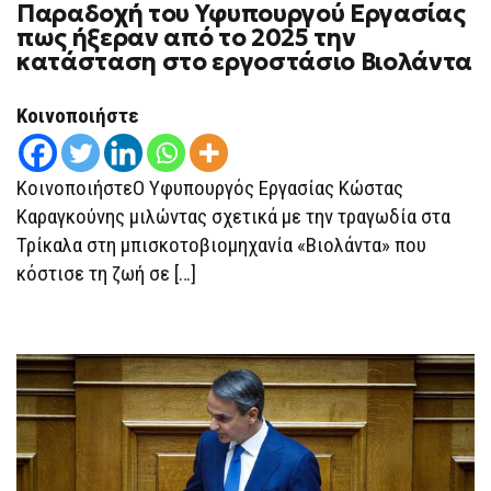
Παραδοχή του Υφυπουργού Εργασίας
ΠΑΡΑΔΟΧΉ
ΤΟΥ
πως ήξεραν από το 2025 την
ΥΦΥΠΟΥΡΓΟΎ
κατάσταση στο εργοστάσιο Βιολάντα
ΕΡΓΑΣΊΑΣ
ΠΩΣ
ΉΞΕΡΑΝ
ΑΠΌ
Κοινοποιήστε
ΤΟ
2025
ΤΗΝ
ΚΑΤΆΣΤΑΣΗ
ΚοινοποιήστεΟ Υφυπουργός Εργασίας Κώστας
ΣΤΟ
ΕΡΓΟΣΤΆΣΙΟ
Καραγκούνης μιλώντας σχετικά με την τραγωδία στα
ΒΙΟΛΆΝΤΑ
Τρίκαλα στη μπισκοτοβιομηχανία «Βιολάντα» που
κόστισε τη ζωή σε […]