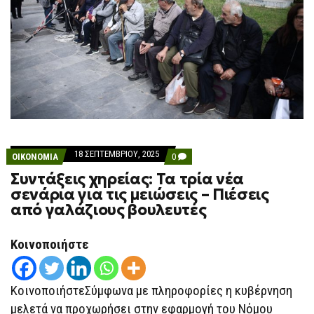
18 ΣΕΠΤΕΜΒΡΊΟΥ, 2025
COMMENTS
ΟΙΚΟΝΟΜΙΑ
0
ON
Συντάξεις χηρείας: Τα τρία νέα
ΣΥΝΤΆΞΕΙΣ
ΧΗΡΕΊΑΣ:
σενάρια για τις μειώσεις – Πιέσεις
ΤΑ
από γαλάζιους βουλευτές
ΤΡΊΑ
ΝΈΑ
ΣΕΝΆΡΙΑ
ΓΙΑ
Κοινοποιήστε
ΤΙΣ
ΜΕΙΏΣΕΙΣ
–
ΠΙΈΣΕΙΣ
ΚοινοποιήστεΣύμφωνα με πληροφορίες η κυβέρνηση
ΑΠΌ
ΓΑΛΆΖΙΟΥΣ
μελετά να προχωρήσει στην εφαρμογή του Νόμου
ΒΟΥΛΕΥΤΈΣ