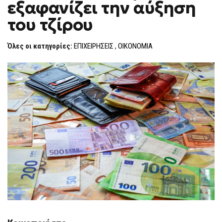
εξαφανίζει την αύξηση
ΕΞΑΦΑΝΊΖΕΙ
F
ΤΗΝ
O
ΑΎΞΗΣΗ
του τζίρου
R
ΤΟΥ
ΤΖΊΡΟΥ
M
Όλες οι κατηγορίες:
ΕΠΙΧΕΙΡΗΣΕΙΣ
,
ΟΙΚΟΝΟΜΙΑ