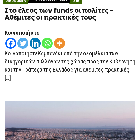
COMMENTS
ΟΙΚΟΝΟΜΙΑ
0
ON
Στο έλεος των funds οι πολίτες –
ΣΤΟ
ΈΛΕΟΣ
Αθέμιτες οι πρακτικές τους
ΤΩΝ
FUNDS
ΟΙ
Κοινοποιήστε
ΠΟΛΊΤΕΣ
–
ΑΘΈΜΙΤΕΣ
ΟΙ
ΠΡΑΚΤΙΚΈΣ
ΚοινοποιήστεΚαμπανάκι από την ολομέλεια των
ΤΟΥΣ
δικηγορικών συλλόγων της χώρας προς την Κυβέρνηση
και την Τράπεζα της Ελλάδος για αθέμιτες πρακτικές
[…]