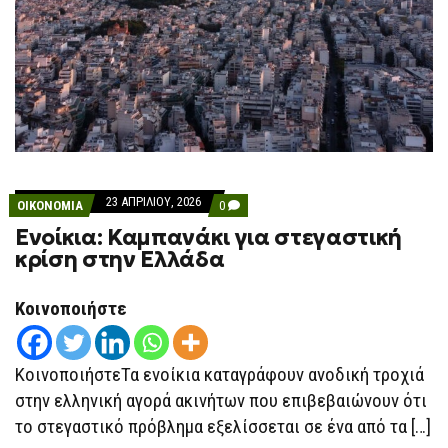
23 ΑΠΡΙΛΊΟΥ, 2026
COMMENTS
ΟΙΚΟΝΟΜΙΑ
0
ON
Ενοίκια: Καμπανάκι για στεγαστική
ΕΝΟΊΚΙΑ:
ΚΑΜΠΑΝΆΚΙ
κρίση στην Ελλάδα
ΓΙΑ
ΣΤΕΓΑΣΤΙΚΉ
ΚΡΊΣΗ
Κοινοποιήστε
ΣΤΗΝ
ΕΛΛΆΔΑ
ΚοινοποιήστεΤα ενοίκια καταγράφουν ανοδική τροχιά
στην ελληνική αγορά ακινήτων που επιβεβαιώνουν ότι
το στεγαστικό πρόβλημα εξελίσσεται σε ένα από τα […]