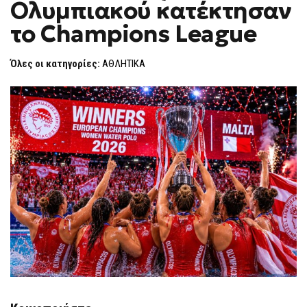
Ολυμπιακού κατέκτησαν
ΤΟΥ
F
ΟΛΥΜΠΙΑΚΟΎ
O
ΚΑΤΈΚΤΗΣΑΝ
το Champions League
R
ΤΟ
CHAMPIONS
M
LEAGUE
Όλες οι κατηγορίες:
ΑΘΛΗΤΙΚΑ