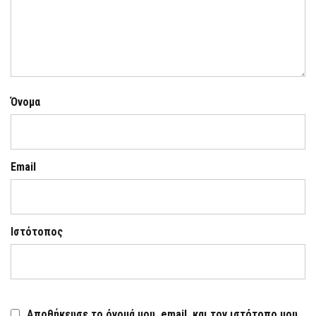
Όνομα
Email
Ιστότοπος
Αποθήκευσε το όνομά μου, email, και τον ιστότοπο μου