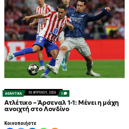
30 ΑΠΡΙΛΊΟΥ, 2026
COMMENTS
ΑΘΛΗΤΙΚΑ
0
ON
Ατλέτικο – Άρσεναλ 1-1: Μένει η μάχη
ΑΤΛΈΤΙΚΟ
–
ανοιχτή στο Λονδίνο
ΆΡΣΕΝΑΛ
1-
1:
Κοινοποιήστε
ΜΈΝΕΙ
Η