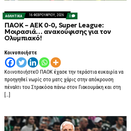
16 ΦΕΒΡΟΥΑΡΊΟΥ, 2026
COMMENTS
ΑΘΛΗΤΙΚΑ
0
ON
ΠΑΟΚ – ΑΕΚ 0-0, Super League:
ΠΑΟΚ
–
Μοιρασιά… ανακούφισης για τον
ΑΕΚ
Ολυμπιακό!
0-
0,
SUPER
LEAGUE:
Κοινοποιήστε
ΜΟΙΡΑΣΙΆ…
ΑΝΑΚΟΎΦΙΣΗΣ
ΓΙΑ
ΤΟΝ
ΚοινοποιήστεΟ ΠΑΟΚ έχασε την τεράστια ευκαιρία να
ΟΛΥΜΠΙΑΚΌ!
προηγηθεί νωρίς στο ματς χάρις στην απόκρουση
πέναλτι του Στρακόσα πάνω στον Γιακουμάκη και στη
[…]