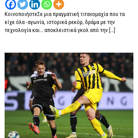
ΜΆΧΗ
ΑΝΟΙΧΤΉ
ΣΤΟ
ΚοινοποιήστεΣε μια πραγματική τιτανομαχία που τα
ΛΟΝΔΊΝΟ
είχε όλα -αγωνία, ιστορικά ρεκόρ, δράμα με την
τεχνολογία και… αποκλειστικά γκολ από την […]