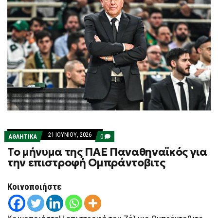
21 ΙΟΥΝΊΟΥ, 2026
COMMENTS
ΑΘΛΗΤΙΚΑ
0
ON
Το μήνυμα της ΠΑΕ Παναθηναϊκός για
ΤΟ
ΜΉΝΥΜΑ
την επιστροφή Ομπράντοβιτς
ΤΗΣ
ΠΑΕ
ΠΑΝΑΘΗΝΑΪΚΌΣ
Κοινοποιήστε
ΓΙΑ
ΤΗΝ
ΕΠΙΣΤΡΟΦΉ
ΟΜΠΡΆΝΤΟΒΙΤΣ