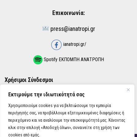
Επικοινωνία:
press@ianatropi.gr
ianatropi.gr/
Spotify ΕΚΠΟΜΠΗ ΑΝΑΤΡΟΠΗ
Χρήσιμοι Σύνδεσμοι
Εκτιμούμε την ιδιωτικότητά σας
ΌΡΟΙ ΧΡΉΣΗΣ
Χρησιμοποιούμε cookies για να βελτιώσουμε την εμπειρία
ΠΟΛΙΤΙΚΉ ΑΠΟΡΡΉΤΟΥ
περιήγησής σας, να προβάλλουμε εξατομικευμένες διαφημίσεις ή
περιεχόμενο και να αναλύουμε την επισκεψιμότητά μας. Κάνοντας
κλικ στην επιλογή «Αποδοχή όλων», συναινείτε στη χρήση των
cookies από εμάς.