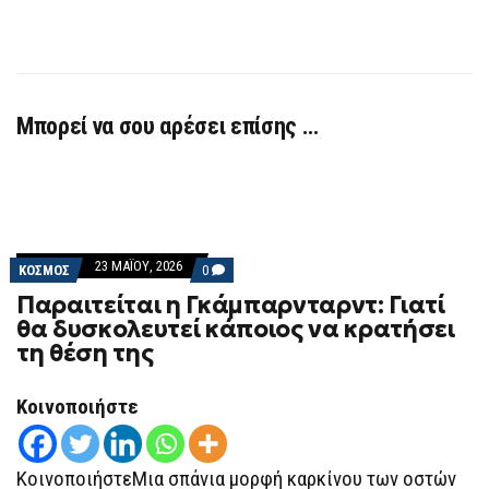
Μπορεί να σου αρέσει επίσης …
23 ΜΑΪ́ΟΥ, 2026
COMMENTS
ΚΟΣΜΟΣ
0
ON
Παραιτείται η Γκάμπαρνταρντ: Γιατί
ΠΑΡΑΙΤΕΊΤΑΙ
Η
θα δυσκολευτεί κάποιος να κρατήσει
ΓΚΆΜΠΑΡΝΤΑΡΝΤ:
τη θέση της
ΓΙΑΤΊ
ΘΑ
ΔΥΣΚΟΛΕΥΤΕΊ
ΚΆΠΟΙΟΣ
Κοινοποιήστε
ΝΑ
ΚΡΑΤΉΣΕΙ
ΤΗ
ΘΈΣΗ
ΚοινοποιήστεΜια σπάνια μορφή καρκίνου των οστών
ΤΗΣ