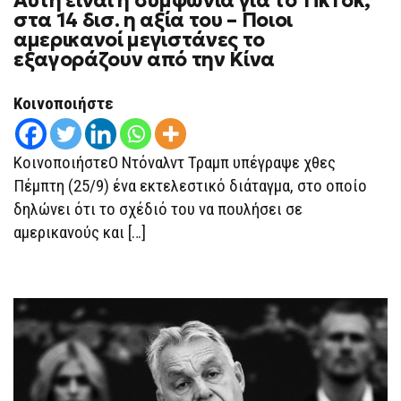
Αυτή είναι η συμφωνία για το TikTok,
ΕΊΝΑΙ
στα 14 δισ. η αξία του – Ποιοι
Η
αμερικανοί μεγιστάνες το
ΣΥΜΦΩΝΊΑ
ΓΙΑ
εξαγοράζουν από την Κίνα
ΤΟ
TIKTOK,
ΣΤΑ
Κοινοποιήστε
14
ΔΙΣ.
Η
ΑΞΊΑ
ΚοινοποιήστεΟ Ντόναλντ Τραμπ υπέγραψε χθες
ΤΟΥ
–
Πέμπτη (25/9) ένα εκτελεστικό διάταγμα, στο οποίο
ΠΟΙΟΙ
ΑΜΕΡΙΚΑΝΟΊ
δηλώνει ότι το σχέδιό του να πουλήσει σε
ΜΕΓΙΣΤΆΝΕΣ
ΤΟ
αμερικανούς και […]
ΕΞΑΓΟΡΆΖΟΥΝ
ΑΠΌ
ΤΗΝ
ΚΊΝΑ