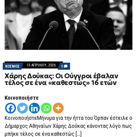
13 ΑΠΡΙΛΊΟΥ, 2026
COMMENTS
ΚΟΣΜΟΣ
0
ON
Χάρης Δούκας: Οι Ούγγροι έβαλαν
ΧΆΡΗΣ
ΔΟΎΚΑΣ:
τέλος σε ένα «καθεστώς» 16 ετών
ΟΙ
ΟΎΓΓΡΟΙ
ΈΒΑΛΑΝ
Κοινοποιήστε
ΤΈΛΟΣ
ΣΕ
ΈΝΑ
«ΚΑΘΕΣΤΏΣ»
16
ΚοινοποιήστεΜήνυμα για την ήττα του Όρπαν έστειλε ο
ΕΤΏΝ
Δήμαρχος Αθηναίων Χάρης Δούκας κάνοντας λόγο πως
μπήκε τέλος σε ένα καθεστώς […]