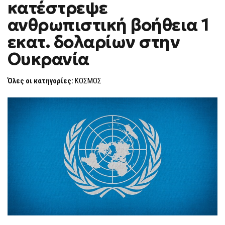
κατέστρεψε
ΠΛΉΓΜΑ
F
ΚΑΤΈΣΤΡΕΨΕ
O
ΑΝΘΡΩΠΙΣΤΙΚΉ
ανθρωπιστική βοήθεια 1
R
ΒΟΉΘΕΙΑ
1
M
εκατ. δολαρίων στην
ΕΚΑΤ.
ΔΟΛΑΡΊΩΝ
Ουκρανία
ΣΤΗΝ
ΟΥΚΡΑΝΊΑ
Όλες οι κατηγορίες:
ΚΟΣΜΟΣ