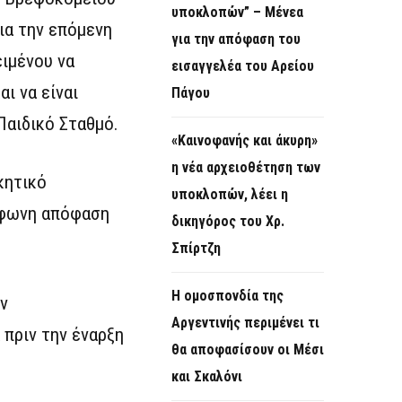
υποκλοπών” – Μένεα
ια την επόμενη
για την απόφαση του
ιμένου να
εισαγγελέα του Αρείου
ι να είναι
Πάγου
Παιδικό Σταθμό.
«Καινοφανής και άκυρη»
η νέα αρχειοθέτηση των
κητικό
υποκλοπών, λέει η
όφωνη απόφαση
δικηγόρος του Χρ.
Σπίρτζη
Η ομοσπονδία της
ν
Αργεντινής περιμένει τι
 πριν την έναρξη
θα αποφασίσουν οι Μέσι
και Σκαλόνι