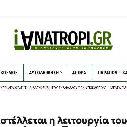
ΚΟΣΜΟΣ
ΑΥΤΟΔΙΟΙΚΗΣΗ
ΑΡΘΡΑ
ΠΑΡΑΠΟΛΙΤΙΚ
ΠΙΧΕΙΡΟΎΝ ΕΝΑΈΡΙΕΣ ΚΑΙ ΕΠΊΓΕΙΕΣ ΔΥΝΆΜΕΙΣ
ΤΙΚΉΣ: ΠΆΝΩ ΑΠΌ 56.000 ΤΑΞΙΔΙΏΤΕΣ ΦΕΎΓΟΥΝ ΣΉΜΕΡΑ ΓΙΑ ΤΑ ΝΗΣΙΆ
 ΧΈΡΙ ΔΕΝ ΘΈΛΕΙ ΤΗ ΔΙΑΛΕΎΚΑΝΣΗ ΤΟΥ ΣΚΑΝΔΆΛΟΥ ΤΩΝ ΥΠΟΚΛΟΠΏΝ” – ΜΈΝΕΑ ΓΙΑ
ΑΡΧΕΙΟΘΈΤΗΣΗ ΤΩΝ ΥΠΟΚΛΟΠΏΝ, ΛΈΕΙ Η ΔΙΚΗΓΌΡΟΣ ΤΟΥ ΧΡ. ΣΠΊΡΤΖΗ
ΕΡΙΜΈΝΕΙ ΤΙ ΘΑ ΑΠΟΦΑΣΊΣΟΥΝ ΟΙ ΜΈΣΙ ΚΑΙ ΣΚΑΛΌΝΙ
ΠΙΧΕΙΡΟΎΝ ΕΝΑΈΡΙΕΣ ΚΑΙ ΕΠΊΓΕΙΕΣ ΔΥΝΆΜΕΙΣ
ΤΙΚΉΣ: ΠΆΝΩ ΑΠΌ 56.000 ΤΑΞΙΔΙΏΤΕΣ ΦΕΎΓΟΥΝ ΣΉΜΕΡΑ ΓΙΑ ΤΑ ΝΗΣΙΆ
τέλλεται η λειτουργία το