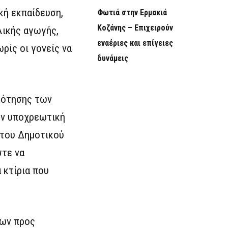
κή εκπαίδευση,
Φωτιά στην Ερμακιά
Κοζάνης – Επιχειρούν
λικής αγωγής,
εναέριες και επίγειες
ρίς οι γονείς να
δυνάμεις
δότησης των
ην υποχρεωτική
 του Δημοτικού
στε να
 κτίρια που
των προς