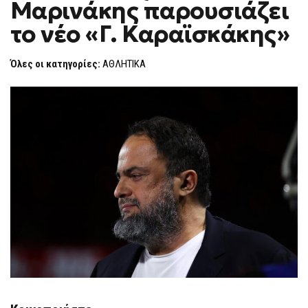
Μαρινάκης παρουσιάζει
ΜΑΡΙΝΆΚΗΣ
F
ΠΑΡΟΥΣΙΆΖΕΙ
O
ΤΟ
το νέο «Γ. Καραϊσκάκης»
R
ΝΈΟ
«Γ.
M
ΚΑΡΑΪΣΚΆΚΗΣ»
Όλες οι κατηγορίες:
ΑΘΛΗΤΙΚΑ