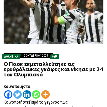
6 ΟΚΤΩΒΡΊΟΥ, 2025
COMMENTS
ΑΘΛΗΤΙΚΑ
0
ON
O Παοκ εκμεταλλεύτηκε τις
O
ΠΑΟΚ
ερυθρόλευκες γκάφες και νίκησε με 2-1
ΕΚΜΕΤΑΛΛΕΎΤΗΚΕ
τον Ολυμπιακό
ΤΙΣ
ΕΡΥΘΡΌΛΕΥΚΕΣ
ΓΚΆΦΕΣ
ΚΑΙ
Κοινοποιήστε
ΝΊΚΗΣΕ
ΜΕ
2-
1
ΚοινοποιήστεΠαρά το γεγονός πως
ΤΟΝ
ΟΛΥΜΠΙΑΚΌ