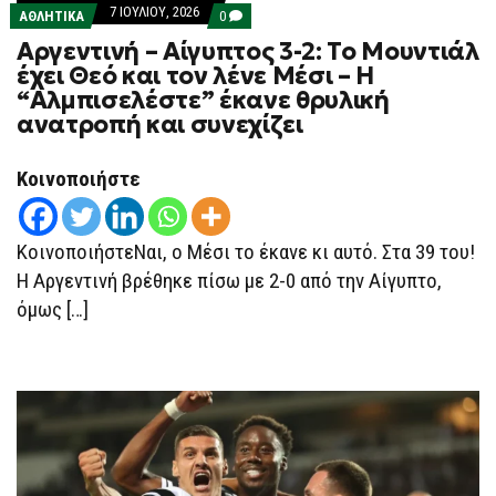
7 ΙΟΥΛΊΟΥ, 2026
COMMENTS
ΑΘΛΗΤΙΚΑ
0
ON
Αργεντινή – Αίγυπτος 3-2: Το Μουντιάλ
ΑΡΓΕΝΤΙΝΉ
–
έχει Θεό και τον λένε Μέσι – Η
ΑΊΓΥΠΤΟΣ
“Αλμπισελέστε” έκανε θρυλική
3-
2:
ανατροπή και συνεχίζει
ΤΟ
ΜΟΥΝΤΙΆΛ
ΈΧΕΙ
Κοινοποιήστε
ΘΕΌ
ΚΑΙ
ΤΟΝ
ΛΈΝΕ
ΚοινοποιήστεΝαι, ο Μέσι το έκανε κι αυτό. Στα 39 του!
ΜΈΣΙ
–
Η Αργεντινή βρέθηκε πίσω με 2-0 από την Αίγυπτο,
Η
“ΑΛΜΠΙΣΕΛΈΣΤΕ”
όμως […]
ΈΚΑΝΕ
ΘΡΥΛΙΚΉ
ΑΝΑΤΡΟΠΉ
ΚΑΙ
ΣΥΝΕΧΊΖΕΙ