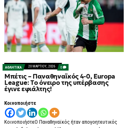
20 ΜΑΡΤΊΟΥ, 2026
COMMENTS
ΑΘΛΗΤΙΚΑ
0
ON
Μπέτις – Παναθηναϊκός 4-0, Europa
ΜΠΈΤΙΣ
–
League: Το όνειρο της υπέρβασης
ΠΑΝΑΘΗΝΑΪΚΌΣ
έγινε εφιάλτης!
4-
0,
EUROPA
LEAGUE:
Κοινοποιήστε
ΤΟ
ΌΝΕΙΡΟ
ΤΗΣ
ΥΠΈΡΒΑΣΗΣ
ΚοινοποιήστεΟ Παναθηναϊκός ήταν απογοητευτικός
ΈΓΙΝΕ
ΕΦΙΆΛΤΗΣ!