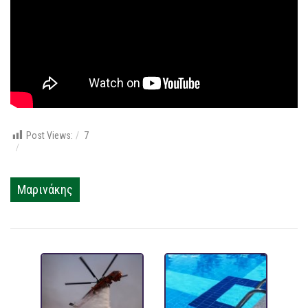
Post Views:
7
Μαρινάκης