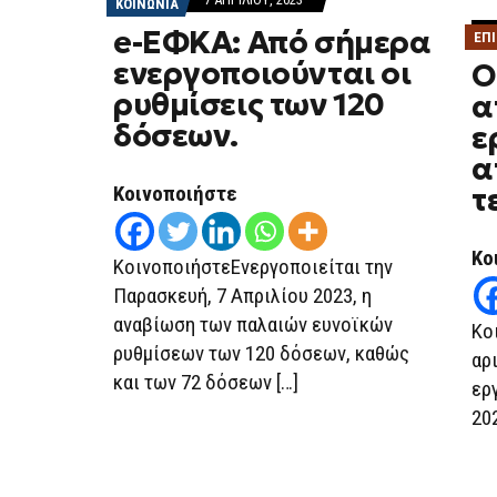
ΚΟΙΝΩΝΙΑ
e-ΕΦΚΑ: Από σήμερα
ΕΠ
ενεργοποιούνται οι
Ο
ρυθμίσεις των 120
α
δόσεων.
ε
α
Κοινοποιήστε
τ
Κο
ΚοινοποιήστεΕνεργοποιείται την
Παρασκευή, 7 Απριλίου 2023, η
αναβίωση των παλαιών ευνοϊκών
Κο
ρυθμίσεων των 120 δόσεων, καθώς
αρ
και των 72 δόσεων […]
ερ
20