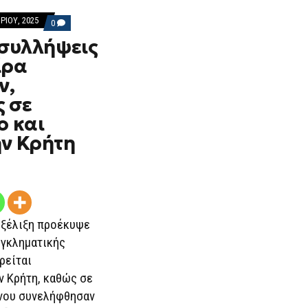
ΡΊΟΥ, 2025
COMMENTS
0
ON
 συλλήψεις
ΤΡΕΙΣ
ΝΈΕΣ
ίρα
ΣΥΛΛΉΨΕΙΣ
ΓΙΑ
ν,
ΤΗ
ΣΠΕΊΡΑ
ς σε
ΖΩΟΚΛΟΠΏΝ,
ΧΕΙΡΟΠΈΔΕΣ
ο και
ΣΕ
ΠΑΤΈΡΑ,
ην Κρήτη
ΓΙΟ
ΚΑΙ
ΑΝΙΨΙΌ
ΣΤΗΝ
ΚΡΉΤΗ
εξέλιξη προέκυψε
εγκληματικής
ρείται
ν Κρήτη, καθώς σε
νου συνελήφθησαν