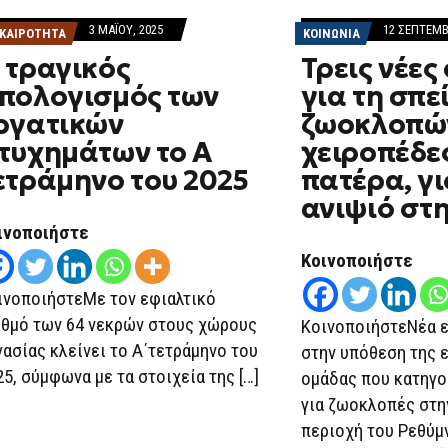
3 ΜΑΪ́ΟΥ, 2025
12 ΣΕΠΤΕΜΒ
ΙΚΑΙΡΟΤΗΤΑ
ΚΟΙΝΩΝΙΑ
 τραγικός
Τρεις νέες
πολογισμός των
για τη σπε
ργατικών
ζωοκλοπώ
τυχημάτων το Α
χειροπέδε
ετράμηνο του 2025
πατέρα, γι
ανιψιό στ
ινοποιήστε
Κοινοποιήστε
ινοποιήστεΜε τον εφιαλτικό
ιθμό των 64 νεκρών στους χώρους
ΚοινοποιήστεΝέα 
γασίας κλείνει το Α΄τετράμηνο του
στην υπόθεση της 
25, σύμφωνα με τα στοιχεία της […]
ομάδας που κατηγο
για ζωοκλοπές στη
περιοχή του Ρεθύμ