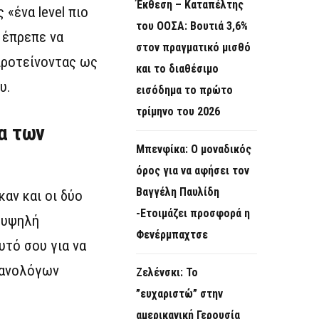
Έκθεση – Καταπέλτης
 «ένα level πιο
του ΟΟΣΑ: Βουτιά 3,6%
 έπρεπε να
στον πραγματικό μισθό
προτείνοντας ως
και το διαθέσιμο
υ.
εισόδημα το πρώτο
τρίμηνο του 2026
α των
Μπενφίκα: Ο μοναδικός
όρος για να αφήσει τον
Βαγγέλη Παυλίδη
καν και οι δύο
-Ετοιμάζει προσφορά η
 υψηλή
Φενέρμπαχτσε
υτό σου για να
χανολόγων
Ζελένσκι: Το
”ευχαριστώ” στην
αμερικανική Γερουσία