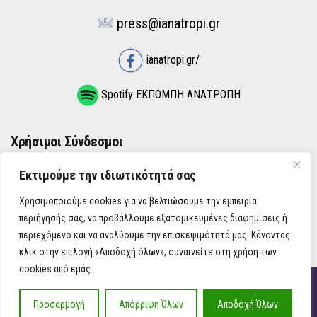
press@ianatropi.gr
ianatropi.gr/
Spotify ΕΚΠΟΜΠΗ ΑΝΑΤΡΟΠΗ
Χρήσιμοι Σύνδεσμοι
Εκτιμούμε την ιδιωτικότητά σας
ΌΡΟΙ ΧΡΉΣΗΣ
Χρησιμοποιούμε cookies για να βελτιώσουμε την εμπειρία
ΠΟΛΙΤΙΚΉ ΑΠΟΡΡΉΤΟΥ
περιήγησής σας, να προβάλλουμε εξατομικευμένες διαφημίσεις ή
περιεχόμενο και να αναλύουμε την επισκεψιμότητά μας. Κάνοντας
κλικ στην επιλογή «Αποδοχή όλων», συναινείτε στη χρήση των
cookies από εμάς.
iAnatropi ©
Προσαρμογή
Απόρριψη Όλων
Αποδοχή Όλων
Η Ανατροπή στην Ενημέρωση, την Πολιτική, την Καθημερινότητα