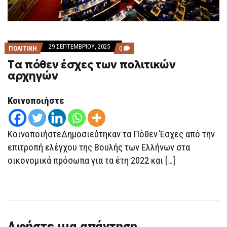
29 ΣΕΠΤΕΜΒΡΊΟΥ, 2025
COMMENTS
ΠΟΛΙΤΙΚΗ
0
ON
Tα πόθεν έσχες των πολιτικών
TΑ
ΠΌΘΕΝ
αρχηγών
ΈΣΧΕΣ
ΤΩΝ
ΠΟΛΙΤΙΚΏΝ
Κοινοποιήστε
ΑΡΧΗΓΏΝ
ΚοινοποιήστεΔημοσιεύτηκαν τα Πόθεν Έσχες από την
επιτροπή ελέγχου της Βουλής των Ελλήνων στα
οικονομικά πρόσωπα για τα έτη 2022 και […]