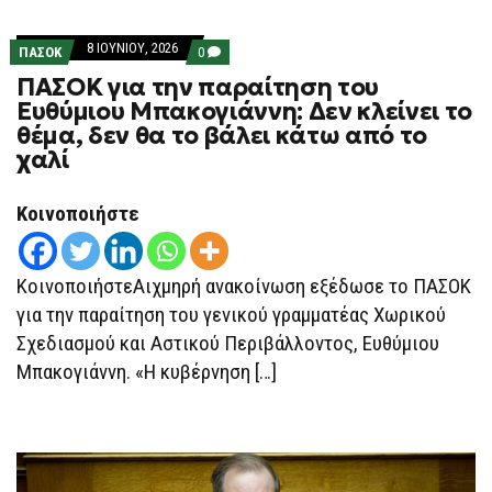
8 ΙΟΥΝΊΟΥ, 2026
COMMENTS
ΠΑΣΟΚ
0
ON
ΠΑΣΟΚ για την παραίτηση του
ΠΑΣΟΚ
ΓΙΑ
Ευθύμιου Μπακογιάννη: Δεν κλείνει το
ΤΗΝ
θέμα, δεν θα το βάλει κάτω από το
ΠΑΡΑΊΤΗΣΗ
ΤΟΥ
χαλί
ΕΥΘΎΜΙΟΥ
ΜΠΑΚΟΓΙΆΝΝΗ:
ΔΕΝ
Κοινοποιήστε
ΚΛΕΊΝΕΙ
ΤΟ
ΘΈΜΑ,
ΔΕΝ
ΚοινοποιήστεΑιχμηρή ανακοίνωση εξέδωσε το ΠΑΣΟΚ
ΘΑ
ΤΟ
για την παραίτηση του γενικού γραμματέας Χωρικού
ΒΆΛΕΙ
ΚΆΤΩ
Σχεδιασμού και Αστικού Περιβάλλοντος, Ευθύμιου
ΑΠΌ
ΤΟ
Μπακογιάννη. «Η κυβέρνηση […]
ΧΑΛΊ