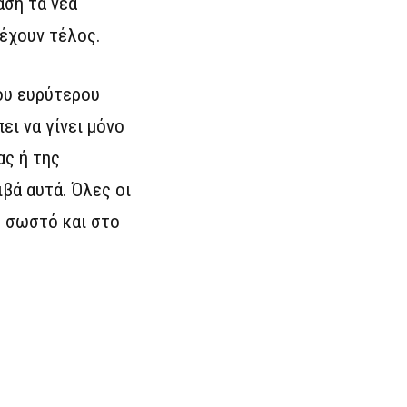
άση τα νέα
 έχουν τέλος.
ου ευρύτερου
ει να γίνει μόνο
ας ή της
βά αυτά. Όλες οι
ο σωστό και στο