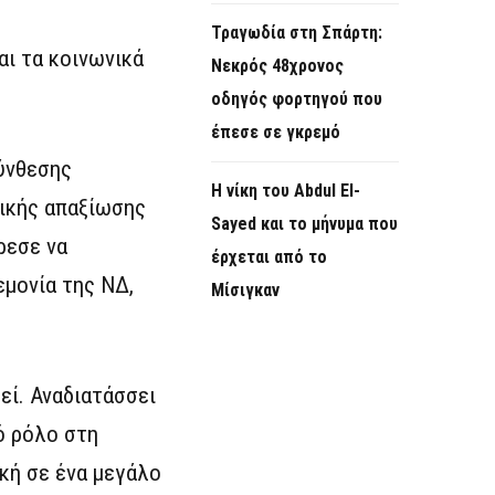
Τραγωδία στη Σπάρτη:
αι τα κοινωνικά
Νεκρός 48χρονος
οδηγός φορτηγού που
έπεσε σε γκρεμό
ύνθεσης
Η νίκη του Abdul El-
τικής απαξίωσης
Sayed και το μήνυμα που
ρεσε να
έρχεται από το
εμονία της ΝΔ,
Μίσιγκαν
εί. Αναδιατάσσει
ό ρόλο στη
κή σε ένα μεγάλο