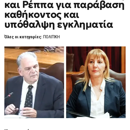
και Ρέππα για παράβαση
ΜΕΛΆΣ
F
ΚΑΙ
O
ΡΈΠΠΑ
καθήκοντος και
R
ΓΙΑ
ΠΑΡΆΒΑΣΗ
M
υπόθαλψη εγκληματία
ΚΑΘΉΚΟΝΤΟΣ
ΚΑΙ
ΥΠΌΘΑΛΨΗ
ΕΓΚΛΗΜΑΤΊΑ
Όλες οι κατηγορίες:
ΠΟΛΙΤΙΚΗ