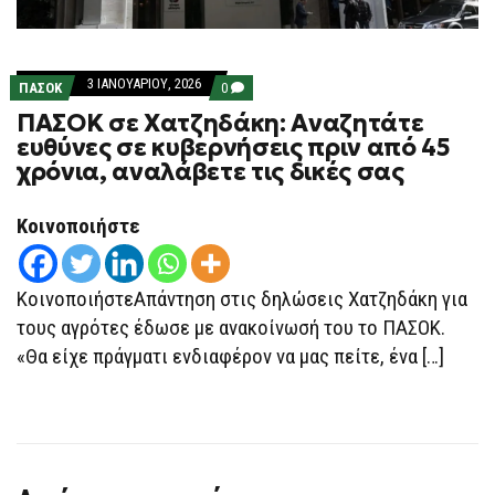
3 ΙΑΝΟΥΑΡΊΟΥ, 2026
COMMENTS
ΠΑΣΟΚ
0
ON
ΠΑΣΟΚ σε Χατζηδάκη: Αναζητάτε
ΠΑΣΟΚ
ΣΕ
ευθύνες σε κυβερνήσεις πριν από 45
ΧΑΤΖΗΔΆΚΗ:
χρόνια, αναλάβετε τις δικές σας
ΑΝΑΖΗΤΆΤΕ
ΕΥΘΎΝΕΣ
ΣΕ
ΚΥΒΕΡΝΉΣΕΙΣ
Κοινοποιήστε
ΠΡΙΝ
ΑΠΌ
45
ΧΡΌΝΙΑ,
ΚοινοποιήστεΑπάντηση στις δηλώσεις Χατζηδάκη για
ΑΝΑΛΆΒΕΤΕ
ΤΙΣ
τους αγρότες έδωσε με ανακοίνωσή του το ΠΑΣΟΚ.
ΔΙΚΈΣ
«Θα είχε πράγματι ενδιαφέρον να μας πείτε, ένα […]
ΣΑΣ