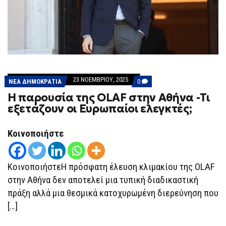
23 ΝΟΕΜΒΡΊΟΥ, 2025
COMMENTS
ΝΕΑ ΔΗΜΟΚΡΑΤΙΑ
0
ON
Η παρουσία της OLAF στην Αθήνα -Τι
Η
ΠΑΡΟΥΣΊΑ
εξετάζουν οι Ευρωπαίοι ελεγκτές;
ΤΗΣ
OLAF
ΣΤΗΝ
Κοινοποιήστε
ΑΘΉΝΑ
-ΤΙ
ΕΞΕΤΆΖΟΥΝ
ΟΙ
ΕΥΡΩΠΑΊΟΙ
ΚοινοποιήστεΗ πρόσφατη έλευση κλιμακίου της OLAF
ΕΛΕΓΚΤΈΣ;
στην Αθήνα δεν αποτελεί μια τυπική διαδικαστική
πράξη αλλά μια θεσμικά κατοχυρωμένη διερεύνηση που
[…]