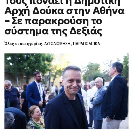
Τους πονάει η Δημοτική
H
ΠΟΝΆΕΙ
Αρχή Δούκα στην Αθήνα
Η
F
ΔΗΜΟΤΙΚΉ
O
ΑΡΧΉ
– Σε παρακρούση το
R
ΔΟΎΚΑ
ΣΤΗΝ
M
σύστημα της Δεξιάς
ΑΘΉΝΑ
–
ΣΕ
ΠΑΡΑΚΡΟΎΣΗ
Όλες οι κατηγορίες:
ΑΥΤΟΔΙΟΙΚΗΣΗ
,
ΠΑΡΑΠΟΛΙΤΙΚΑ
ΤΟ
ΣΎΣΤΗΜΑ
ΤΗΣ
ΔΕΞΙΆΣ