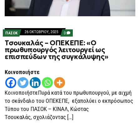
26 ΟΚΤΩΒΡΊΟΥ, 2025
COMMENTS
ΠΑΣΟΚ
0
ON
Τσουκαλάς – ΟΠΕΚΕΠΕ: «Ο
ΤΣΟΥΚΑΛΆΣ
–
πρωθυπουργός λειτουργεί ως
ΟΠΕΚΕΠΕ:
επισπεύδων της συγκάλυψης»
«Ο
ΠΡΩΘΥΠΟΥΡΓΌΣ
ΛΕΙΤΟΥΡΓΕΊ
ΩΣ
Κοινοποιήστε
ΕΠΙΣΠΕΎΔΩΝ
ΤΗΣ
ΣΥΓΚΆΛΥΨΗΣ»
ΚοινοποιήστεΠυρά κατά του πρωθυπουργού, με αιχμή
το σκάνδαλο του ΟΠΕΚΕΠΕ, εξαπολύει ο εκπρόσωπος
Τύπου του ΠΑΣΟΚ – ΚΙΝΑΛ, Κώστας
Τσουκαλάς, σχολιάζοντας […]