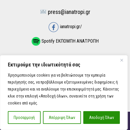
press@ianatropi.gr
ianatropi.gr/
Spotify ΕΚΠΟΜΠΗ ΑΝΑΤΡΟΠΗ
Χρήσιμοι Σύνδεσμοι
Εκτιμούμε την ιδιωτικότητά σας
Χρησιμοποιούμε cookies για να βελτιώσουμε την εμπειρία
ΌΡΟΙ ΧΡΉΣΗΣ
περιήγησής σας, να προβάλλουμε εξατομικευμένες διαφημίσεις ή
ΠΟΛΙΤΙΚΉ ΑΠΟΡΡΉΤΟΥ
περιεχόμενο και να αναλύουμε την επισκεψιμότητά μας. Κάνοντας
κλικ στην επιλογή «Αποδοχή όλων», συναινείτε στη χρήση των
cookies από εμάς.
Προσαρμογή
Απόρριψη Όλων
Αποδοχή Όλων
iAnatropi ©
Η Ανατροπή στην Ενημέρωση, την Πολιτική, την Καθημερινότητα