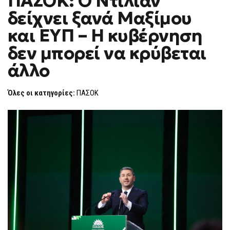
ΠΑΣΟΚ: Ο Ντίλιαν
H
Ο
δείχνει ξανά Μαξίμου
ΝΤΊΛΙΑΝ
F
ΔΕΊΧΝΕΙ
O
ΞΑΝΆ
και ΕΥΠ – Η κυβέρνηση
R
ΜΑΞΊΜΟΥ
ΚΑΙ
M
δεν μπορεί να κρύβεται
ΕΥΠ
–
άλλο
Η
ΚΥΒΈΡΝΗΣΗ
ΔΕΝ
ΜΠΟΡΕΊ
Όλες οι κατηγορίες:
ΠΑΣΟΚ
ΝΑ
ΚΡΎΒΕΤΑΙ
ΆΛΛΟ