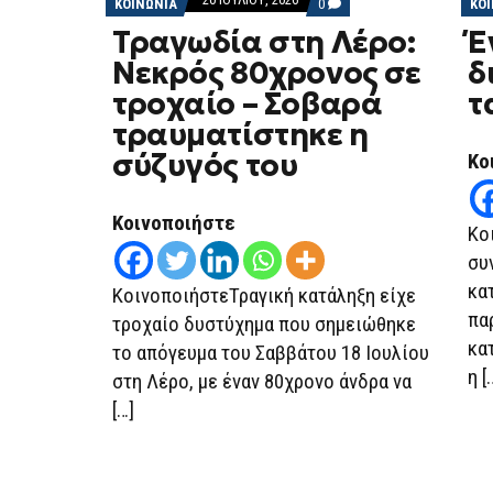
COMMENTS
ΚΟΙΝΩΝΙΑ
0
ΚΟ
ON
Τραγωδία στη Λέρο:
Έ
ΤΡΑΓΩΔΊΑ
ΣΤΗ
Νεκρός 80χρονος σε
δ
ΛΈΡΟ:
ΝΕΚΡΌΣ
τροχαίο – Σοβαρά
τ
80ΧΡΟΝΟΣ
ΣΕ
τραυματίστηκε η
ΤΡΟΧΑΊΟ
–
σύζυγός του
Κο
ΣΟΒΑΡΆ
ΤΡΑΥΜΑΤΊΣΤΗΚΕ
Η
ΣΎΖΥΓΌΣ
Κοινοποιήστε
Κο
ΤΟΥ
συ
κα
ΚοινοποιήστεΤραγική κατάληξη είχε
πα
τροχαίο δυστύχημα που σημειώθηκε
κα
το απόγευμα του Σαββάτου 18 Ιουλίου
η [
στη Λέρο, με έναν 80χρονο άνδρα να
[…]