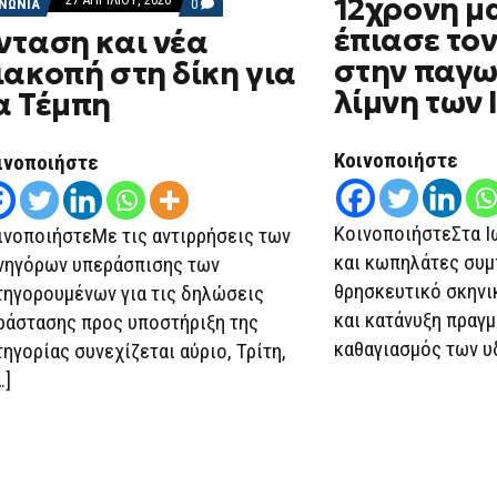
12χρονη μ
COMMENTS
ΙΝΩΝΙΑ
0
ON
έπιασε το
νταση και νέα
ΈΝΤΑΣΗ
ΚΑΙ
στην παγ
ιακοπή στη δίκη για
ΝΈΑ
ΔΙΑΚΟΠΉ
λίμνη των
α Τέμπη
ΣΤΗ
ΔΊΚΗ
ΓΙΑ
ΤΑ
Κοινοποιήστε
ινοποιήστε
ΤΈΜΠΗ
ΚοινοποιήστεΣτα Ι
ινοποιήστεΜε τις αντιρρήσεις των
και κωπηλάτες συ
νηγόρων υπεράσπισης των
θρησκευτικό σκηνι
τηγορουμένων για τις δηλώσεις
και κατάνυξη πραγ
ράστασης προς υποστήριξη της
καθαγιασμός των υδ
τηγορίας συνεχίζεται αύριο, Τρίτη,
…]