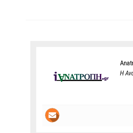
Anat
Η Αν