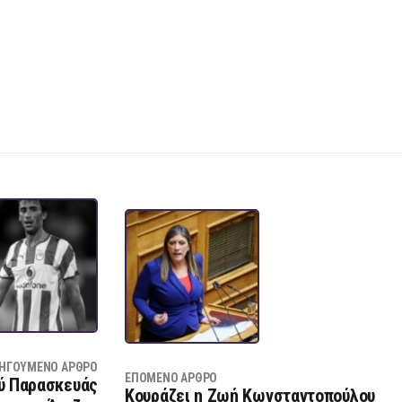
ΗΓΟΎΜΕΝΟ ΆΡΘΡΟ
ΕΠΌΜΕΝΟ ΆΡΘΡΟ
ού Παρασκευάς
Κουράζει η Ζωή Κωνσταντοπούλου