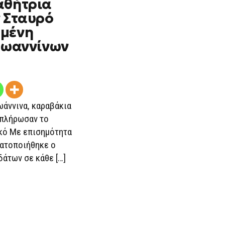
αθήτρια
ν Σταυρό
ωμένη
 Ιωαννίνων
ωάννινα, καραβάκια
μπλήρωσαν το
κό Με επισημότητα
ματοποιήθηκε ο
άτων σε κάθε […]