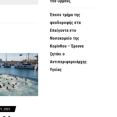
του Ορμούζ
Έπεσε τμήμα της
ψευδοροφής στα
Επείγοντα στο
Νοσοκομείο της
Κορίνθου – Έρευνα
ζητάει ο
Αντιπεριφερειάρχης
Υγείας
Υ, 2025