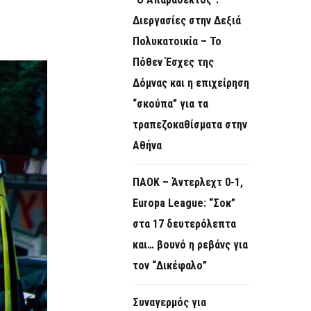
O
Διεργασίες στην Δεξιά
R
Πολυκατοικία – Το
M
Πόθεν Έσχες της
Δόμνας και η επιχείρηση
“σκούπα” για τα
τραπεζοκαθίσματα στην
Αθήνα
ΠΑΟΚ – Άντερλεχτ 0-1,
Europa League: “Σοκ”
στα 17 δευτερόλεπτα
και… βουνό η ρεβάνς για
τον “Δικέφαλο”
Συναγερμός για