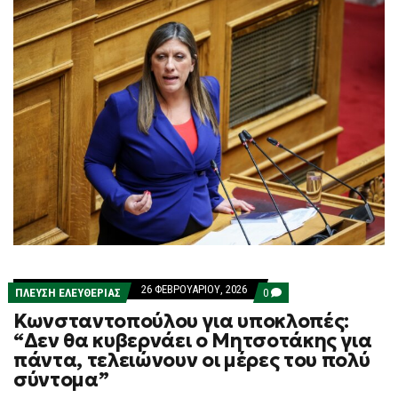
26 ΦΕΒΡΟΥΑΡΊΟΥ, 2026
COMMENTS
ΠΛΕΎΣΗ ΕΛΕΥΘΕΡΊΑΣ
0
ON
Κωνσταντοπούλου για υποκλοπές:
ΚΩΝΣΤΑΝΤΟΠΟΎΛΟΥ
ΓΙΑ
“Δεν θα κυβερνάει ο Μητσοτάκης για
ΥΠΟΚΛΟΠΈΣ:
πάντα, τελειώνουν οι μέρες του πολύ
“ΔΕΝ
ΘΑ
σύντομα”
ΚΥΒΕΡΝΆΕΙ