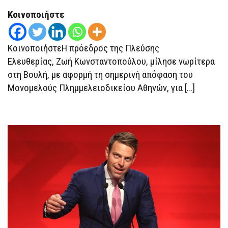
Ο
ΜΗΤΣΟΤΆΚΗΣ
Κοινοποιήστε
ΓΙΑ
ΠΆΝΤΑ,
ΤΕΛΕΙΏΝΟΥΝ
ΟΙ
ΚοινοποιήστεΗ πρόεδρος της Πλεύσης
ΜΈΡΕΣ
ΤΟΥ
Ελευθερίας, Ζωή Κωνσταντοπούλου, μίλησε νωρίτερα
ΠΟΛΎ
ΣΎΝΤΟΜΑ”
στη Βουλή, με αφορμή τη σημερινή απόφαση του
Μονομελούς Πλημμελειοδικείου Αθηνών, για […]