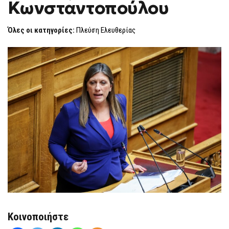
Κωνσταντοπούλου
ΖΩΉ
F
ΚΩΝΣΤΑΝΤΟΠΟΎΛΟΥ
O
R
Όλες οι κατηγορίες:
Πλεύση Ελευθερίας
M
Κοινοποιήστε