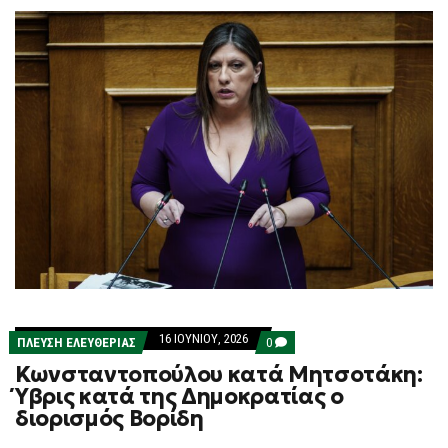
16 ΙΟΥΝΊΟΥ, 2026
COMMENTS
ΠΛΕΎΣΗ ΕΛΕΥΘΕΡΊΑΣ
0
ON
Κωνσταντοπούλου κατά Μητσοτάκη:
ΚΩΝΣΤΑΝΤΟΠΟΎΛΟΥ
ΚΑΤΆ
Ύβρις κατά της Δημοκρατίας ο
ΜΗΤΣΟΤΆΚΗ:
διορισμός Βορίδη
ΎΒΡΙΣ
ΚΑΤΆ
ΤΗΣ