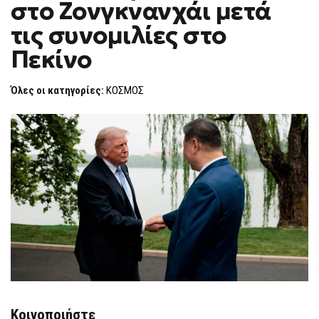
στο Ζονγκνανχάι μετά
ΚΑΙ
F
ΣΙ
O
ΣΤΟ
τις συνομιλίες στο
R
ΖΟΝΓΚΝΑΝΧΆΙ
ΜΕΤΆ
M
Πεκίνο
ΤΙΣ
ΣΥΝΟΜΙΛΊΕΣ
ΣΤΟ
ΠΕΚΊΝΟ
Όλες οι κατηγορίες:
ΚΟΣΜΟΣ
Κοινοποιήστε