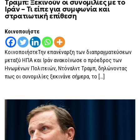
Τραμπ: Ξεκινούν οι συνομιλίες με το
ΤΡΑΜΠ:
ΞΕΚΙΝΟΎΝ
Ιράν – Τι είπε για συμφωνία και
ΟΙ
στρατιωτική επίθεση
ΣΥΝΟΜΙΛΊΕΣ
ΜΕ
ΤΟ
ΙΡΆΝ
Κοινοποιήστε
–
ΤΙ
ΕΊΠΕ
ΓΙΑ
ΚοινοποιήστεΤην επανέναρξη των διαπραγματεύσεων
ΣΥΜΦΩΝΊΑ
ΚΑΙ
μεταξύ ΗΠΑ και Ιράν ανακοίνωσε ο πρόεδρος των
ΣΤΡΑΤΙΩΤΙΚΉ
Ηνωμένων Πολιτειών, Ντόναλντ Τραμπ, δηλώνοντας
ΕΠΊΘΕΣΗ
πως οι συνομιλίες ξεκινάνε σήμερα, το […]