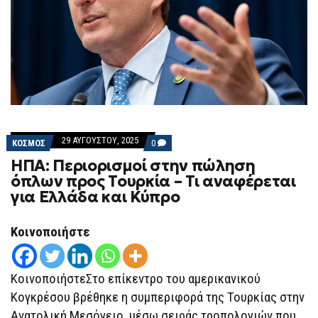
29 ΑΥΓΟΎΣΤΟΥ, 2025
COMMENTS
ΚΟΣΜΟΣ
0
ON
ΗΠΑ: Περιορισμοί στην πώληση
ΗΠΑ:
ΠΕΡΙΟΡΙΣΜΟΊ
όπλων προς Τουρκία – Τι αναφέρεται
ΣΤΗΝ
για Ελλάδα και Κύπρο
ΠΏΛΗΣΗ
ΌΠΛΩΝ
ΠΡΟΣ
ΤΟΥΡΚΊΑ
Κοινοποιήστε
–
ΤΙ
ΑΝΑΦΈΡΕΤΑΙ
ΓΙΑ
ΚοινοποιήστεΣτο επίκεντρο του αμερικανικού
ΕΛΛΆΔΑ
ΚΑΙ
Κογκρέσου βρέθηκε η συμπεριφορά της Τουρκίας στην
ΚΎΠΡΟ
Ανατολική Μεσόγειο, μέσω σειράς τροπολογιών που