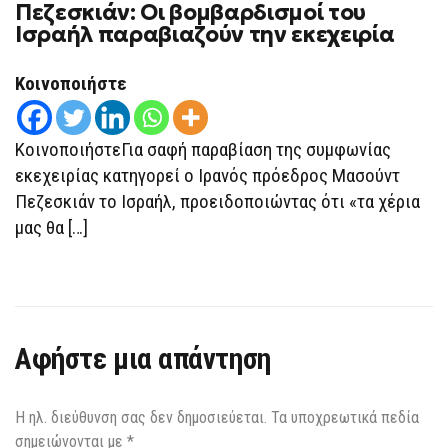
Πεζεσκιάν: Oι βομβαρδισμοί του
ΠΕΖΕΣΚΙΆΝ:
OΙ
Ισραήλ παραβιαζούν την εκεχειρία
ΒΟΜΒΑΡΔΙΣΜΟΊ
ΤΟΥ
ΙΣΡΑΉΛ
Κοινοποιήστε
ΠΑΡΑΒΙΑΖΟΎΝ
ΤΗΝ
ΕΚΕΧΕΙΡΊΑ
ΚοινοποιήστεΓια σαφή παραβίαση της συμφωνίας
εκεχειρίας κατηγορεί ο Ιρανός πρόεδρος Μασούντ
Πεζεσκιάν το Ισραήλ, προειδοποιώντας ότι «τα χέρια
μας θα […]
Αφήστε μια απάντηση
Η ηλ. διεύθυνση σας δεν δημοσιεύεται.
Τα υποχρεωτικά πεδία
σημειώνονται με
*