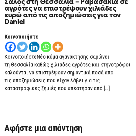
Σάλος στη Θεσσαλία – Ραβασάκια σε
ΣΆΛΟΣ
ΣΤΗ
αγρότες να επιστρέψουν χιλιάδες
ΘΕΣΣΑΛΊΑ
ευρώ από τις αποζημιώσεις για τον
–
ΡΑΒΑΣΆΚΙΑ
Daniel
ΣΕ
ΑΓΡΌΤΕΣ
ΝΑ
Κοινοποιήστε
ΕΠΙΣΤΡΈΨΟΥΝ
ΧΙΛΙΆΔΕΣ
ΕΥΡΏ
ΑΠΌ
ΚοινοποιήστεΝέο κύμα αγανάκτησης σαρώνει
ΤΙΣ
ΑΠΟΖΗΜΙΏΣΕΙΣ
τη Θεσσαλία καθώς χιλιάδες αγρότες και κτηνοτρόφοι
ΓΙΑ
ΤΟΝ
καλούνται να επιστρέψουν σημαντικά ποσά από
DANIEL
τις αποζημιώσεις που είχαν λάβει για τις
καταστροφικές ζημιές που υπέστησαν από […]
Αφήστε μια απάντηση