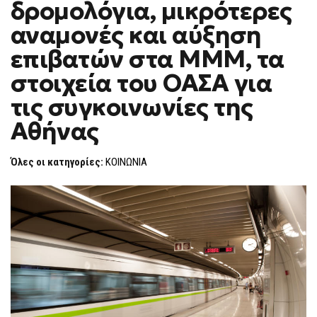
δρομολόγια, μικρότερες
ΜΙΚΡΌΤΕΡΕΣ
F
ΑΝΑΜΟΝΈΣ
O
ΚΑΙ
αναμονές και αύξηση
R
ΑΎΞΗΣΗ
ΕΠΙΒΑΤΏΝ
M
επιβατών στα ΜΜΜ, τα
ΣΤΑ
ΜΜΜ,
στοιχεία του ΟΑΣΑ για
ΤΑ
ΣΤΟΙΧΕΊΑ
ΤΟΥ
τις συγκοινωνίες της
ΟΑΣΑ
ΓΙΑ
Αθήνας
ΤΙΣ
ΣΥΓΚΟΙΝΩΝΊΕΣ
ΤΗΣ
ΑΘΉΝΑΣ
Όλες οι κατηγορίες:
ΚΟΙΝΩΝΙΑ