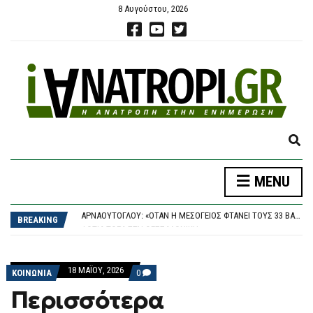
8 Αυγούστου, 2026
E
X
P
ΤΣΟΥΚΑΛΆΣ: «ΟΙ ΣΚΙΈΣ ΣΤΙΣ ΥΠΟΚΛΟΠΈΣ ΠΑΡΑΜΈΝΟΥΝ»
MENU
A
ΑΠΌΦΑΣΗ-ΒΌΜΒΑ ΓΙΑ ΤΑ «ΣΠΙΤΆΚΙΑ» ΑΝΑΚΎΚΛΩΣΗΣ: ΤΟ ΔΗΜΌΣΙΟ ΖΗΤΆ ΠΊΣΩ 18,1 ΕΚΑΤ. ΕΥΡΏ ΑΠΌ ΤΟΝ ΕΔΣΝΑ
N
ΑΡΝΑΟΎΤΟΓΛΟΥ: «ΌΤΑΝ Η ΜΕΣΌΓΕΙΟΣ ΦΤΆΝΕΙ ΤΟΥΣ 33 ΒΑΘΜΟΎΣ, ΤΙ ΣΗΜΑΊΝΕΙ ΠΡΑΓΜΑΤΙΚΆ;»
D
BREAKING
ΦΩΤΙΆ ΤΏΡΑ ΣΤΗ ΘΕΣΣΑΛΟΝΊΚΗ
S
ΝΈΑ ΠΥΡΆ ΚΕΣΣΈ ΣΤΗΝ ΈΝΩΣΗ ΕΙΣΑΓΓΕΛΈΩΝ ΓΙΑ ΤΟ PREDATOR
E
ΤΣΟΥΚΑΛΆΣ: «ΟΙ ΣΚΙΈΣ ΣΤΙΣ ΥΠΟΚΛΟΠΈΣ ΠΑΡΑΜΈΝΟΥΝ»
A
ΑΠΌΦΑΣΗ-ΒΌΜΒΑ ΓΙΑ ΤΑ «ΣΠΙΤΆΚΙΑ» ΑΝΑΚΎΚΛΩΣΗΣ: ΤΟ ΔΗΜΌΣΙΟ ΖΗΤΆ ΠΊΣΩ 18,1 ΕΚΑΤ. ΕΥΡΏ ΑΠΌ ΤΟΝ ΕΔΣΝΑ
18 ΜΑΪ́ΟΥ, 2026
R
COMMENTS
ΚΟΙΝΩΝΙΑ
0
ON
C
Περισσότερα
ΠΕΡΙΣΣΌΤΕΡΑ
H
ΔΡΟΜΟΛΌΓΙΑ,