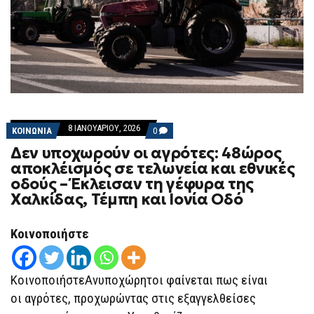
8 ΙΑΝΟΥΑΡΊΟΥ, 2026
COMMENTS
ΚΟΙΝΩΝΙΑ
0
ON
Δεν υποχωρούν οι αγρότες: 48ώρος
ΔΕΝ
ΥΠΟΧΩΡΟΎΝ
αποκλέισμός σε τελωνεία και εθνικές
ΟΙ
οδούς – Έκλεισαν τη γέφυρα της
ΑΓΡΌΤΕΣ:
48ΏΡΟΣ
Χαλκίδας, Τέμπη και Ιονία Οδό
ΑΠΟΚΛΈΙΣΜΌΣ
ΣΕ
ΤΕΛΩΝΕΊΑ
Κοινοποιήστε
ΚΑΙ
ΕΘΝΙΚΈΣ
ΟΔΟΎΣ
–
ΚοινοποιήστεΑνυποχώρητοι φαίνεται πως είναι
ΈΚΛΕΙΣΑΝ
ΤΗ
οι αγρότες, προχωρώντας στις εξαγγελθείσες
ΓΈΦΥΡΑ
ΤΗΣ