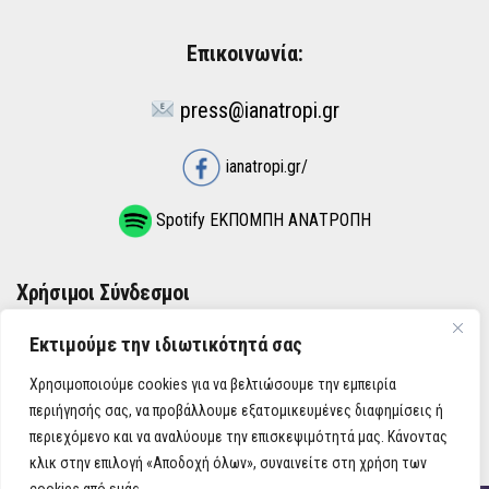
Επικοινωνία:
press@ianatropi.gr
ianatropi.gr/
Spotify ΕΚΠΟΜΠΗ ΑΝΑΤΡΟΠΗ
Χρήσιμοι Σύνδεσμοι
Εκτιμούμε την ιδιωτικότητά σας
ΌΡΟΙ ΧΡΉΣΗΣ
Χρησιμοποιούμε cookies για να βελτιώσουμε την εμπειρία
ΠΟΛΙΤΙΚΉ ΑΠΟΡΡΉΤΟΥ
περιήγησής σας, να προβάλλουμε εξατομικευμένες διαφημίσεις ή
περιεχόμενο και να αναλύουμε την επισκεψιμότητά μας. Κάνοντας
κλικ στην επιλογή «Αποδοχή όλων», συναινείτε στη χρήση των