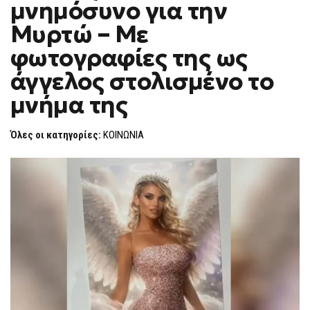
μνημόσυνο για την
40ΉΜΕΡΟ
F
ΜΝΗΜΌΣΥΝΟ
O
ΓΙΑ
Μυρτώ – Με
R
ΤΗΝ
ΜΥΡΤΏ
M
φωτογραφίες της ως
–
ΜΕ
άγγελος στολισμένο το
ΦΩΤΟΓΡΑΦΊΕΣ
ΤΗΣ
ΩΣ
μνήμα της
ΆΓΓΕΛΟΣ
ΣΤΟΛΙΣΜΈΝΟ
ΤΟ
Όλες οι κατηγορίες:
ΚΟΙΝΩΝΙΑ
ΜΝΉΜΑ
ΤΗΣ