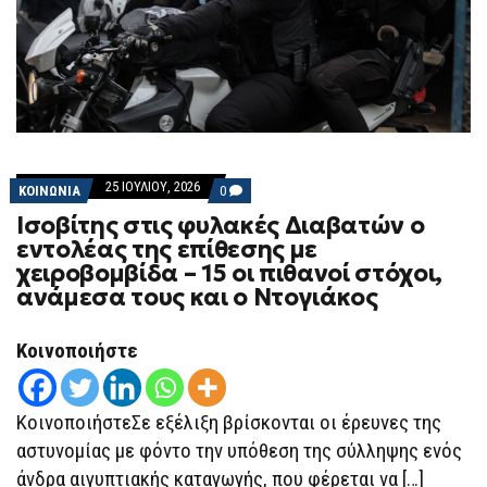
25 ΙΟΥΛΊΟΥ, 2026
COMMENTS
ΚΟΙΝΩΝΙΑ
0
ON
Ισοβίτης στις φυλακές Διαβατών ο
ΙΣΟΒΊΤΗΣ
ΣΤΙΣ
εντολέας της επίθεσης με
ΦΥΛΑΚΈΣ
χειροβομβίδα – 15 οι πιθανοί στόχοι,
ΔΙΑΒΑΤΏΝ
Ο
ανάμεσα τους και ο Ντογιάκος
ΕΝΤΟΛΈΑΣ
ΤΗΣ
ΕΠΊΘΕΣΗΣ
Κοινοποιήστε
ΜΕ
ΧΕΙΡΟΒΟΜΒΊΔΑ
–
15
ΚοινοποιήστεΣε εξέλιξη βρίσκονται οι έρευνες της
ΟΙ
ΠΙΘΑΝΟΊ
αστυνομίας με φόντο την υπόθεση της σύλληψης ενός
ΣΤΌΧΟΙ,
ΑΝΆΜΕΣΑ
άνδρα αιγυπτιακής καταγωγής, που φέρεται να […]
ΤΟΥΣ