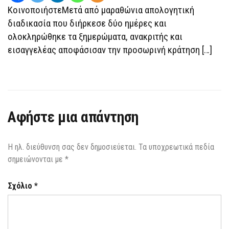
ΕΛΕΎΘΕΡΑ
ΚοινοποιήστεΜετά από μαραθώνια απολογητική
ΜΕ
ΌΡΟΥΣ
διαδικασία που διήρκεσε δύο ημέρες και
21
ολοκληρώθηκε τα ξημερώματα, ανακριτής και
ΆΤΟΜΑ
εισαγγελέας αποφάσισαν την προσωρινή κράτηση […]
Αφήστε μια απάντηση
Η ηλ. διεύθυνση σας δεν δημοσιεύεται.
Τα υποχρεωτικά πεδία
σημειώνονται με
*
Σχόλιο
*