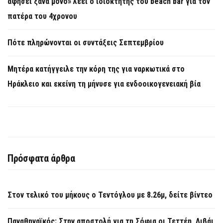
αφήσει ξανά μόνο» λέει ο ιδιοκτήτης του beach bar για τον
πατέρα του 4χρονου
Πότε πληρώνονται οι συντάξεις Σεπτεμβρίου
Μητέρα κατήγγειλε την κόρη της για ναρκωτικά στο
Ηράκλειο και εκείνη τη μήνυσε για ενδοοικογενειακή βία
Πρόσφατα άρθρα
Στον τελικό του μήκους ο Τεντόγλου με 8.26μ, δείτε βίντεο
Παναθηναϊκός: Στην αποστολή για τη Σόφια οι Τεττέη, Λιβάι