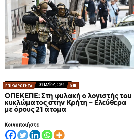
31 ΜΑΪ́ΟΥ, 2026
COMMENTS
ΕΠΙΚΑΙΡΟΤΗΤΑ
0
ON
ΟΠΕΚΕΠΕ: Στη φυλακή ο λογιστής του
ΟΠΕΚΕΠΕ:
ΣΤΗ
κυκλώματος στην Κρήτη – Ελεύθερα
ΦΥΛΑΚΉ
με όρους 21 άτομα
Ο
ΛΟΓΙΣΤΉΣ
ΤΟΥ
ΚΥΚΛΏΜΑΤΟΣ
Κοινοποιήστε
ΣΤΗΝ
ΚΡΉΤΗ
–