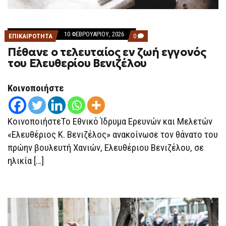
10 ΦΕΒΡΟΥΑΡΊΟΥ, 2026
COMMENTS
ΕΠΙΚΑΙΡΟΤΗΤΑ
0
ON
Πέθανε ο τελευταίος εν ζωή εγγονός
ΠΈΘΑΝΕ
Ο
του Ελευθερίου Βενιζέλου
ΤΕΛΕΥΤΑΊΟΣ
ΕΝ
ΖΩΉ
Κοινοποιήστε
ΕΓΓΟΝΌΣ
ΤΟΥ
ΕΛΕΥΘΕΡΊΟΥ
ΒΕΝΙΖΈΛΟΥ
ΚοινοποιήστεΤο Εθνικό Ίδρυμα Ερευνών και Μελετών
«Ελευθέριος Κ. Βενιζέλος» ανακοίνωσε τον θάνατο του
πρώην βουλευτή Χανιών, Ελευθέριου Βενιζέλου, σε
ηλικία […]