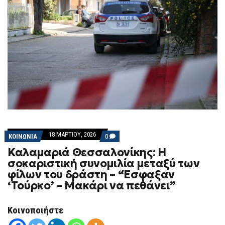
18 ΜΑΡΤΊΟΥ, 2026
COMMENTS
ΚΟΙΝΩΝΙΑ
0
ON
Καλαμαριά Θεσσαλονίκης: Η
ΚΑΛΑΜΑΡΙΆ
ΘΕΣΣΑΛΟΝΊΚΗΣ:
σοκαριστική συνομιλία μεταξύ των
Η
φίλων του δράστη – “Έσφαξαν
ΣΟΚΑΡΙΣΤΙΚΉ
ΣΥΝΟΜΙΛΊΑ
‘Τούρκο’ – Μακάρι να πεθάνει”
ΜΕΤΑΞΎ
ΤΩΝ
ΦΊΛΩΝ
Κοινοποιήστε
ΤΟΥ
ΔΡΆΣΤΗ