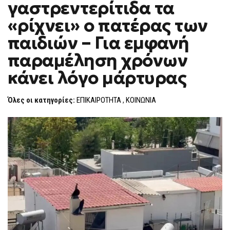
γαστρεντερίτιδα τα
ΓΑΣΤΡΕΝΤΕΡΊΤΙΔΑ
F
ΤΑ
O
«ΡΊΧΝΕΙ»
«ρίχνει» ο πατέρας των
R
Ο
ΠΑΤΈΡΑΣ
M
παιδιών – Για εμφανή
ΤΩΝ
ΠΑΙΔΙΏΝ
παραμέληση χρόνων
–
ΓΙΑ
ΕΜΦΑΝΉ
κάνει λόγο μάρτυρας
ΠΑΡΑΜΈΛΗΣΗ
ΧΡΌΝΩΝ
ΚΆΝΕΙ
Όλες οι κατηγορίες:
ΕΠΙΚΑΙΡΟΤΗΤΑ
,
ΚΟΙΝΩΝΙΑ
ΛΌΓΟ
ΜΆΡΤΥΡΑΣ