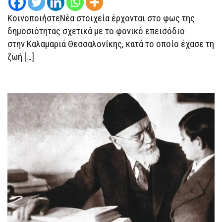
–
“ΈΣΦΑΞΑΝ
ΚοινοποιήστεΝέα στοιχεία έρχονται στο φως της
‘ΤΟΎΡΚΟ’
–
δημοσιότητας σχετικά με το φονικό επεισόδιο
ΜΑΚΆΡΙ
ΝΑ
στην Καλαμαριά Θεσσαλονίκης, κατά το οποίο έχασε τη
ΠΕΘΆΝΕΙ”
ζωή […]