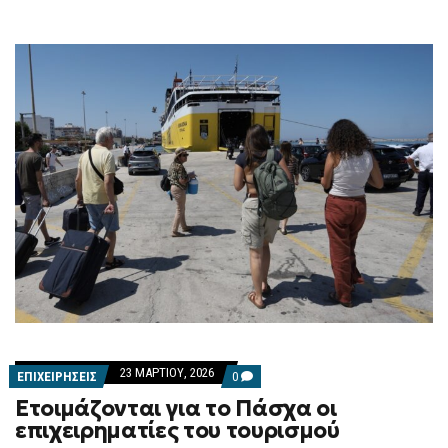
23 ΜΑΡΤΊΟΥ, 2026
COMMENTS
ΕΠΙΧΕΙΡΗΣΕΙΣ
0
ON
Ετοιμάζονται για το Πάσχα οι
ΕΤΟΙΜΆΖΟΝΤΑΙ
ΓΙΑ
επιχειρηματίες του τουρισμού
ΤΟ