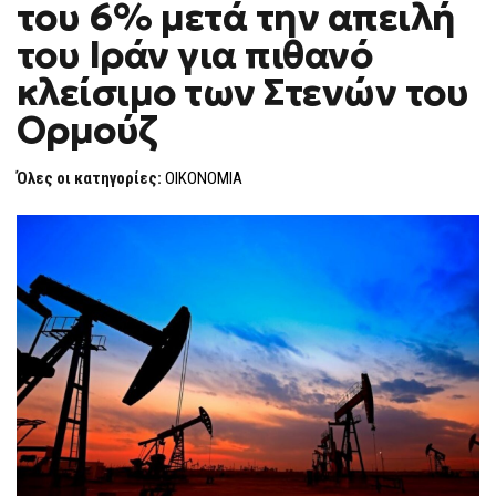
του 6% μετά την απειλή
ΆΝΩ
F
ΤΟΥ
O
6%
του Ιράν για πιθανό
R
ΜΕΤΆ
ΤΗΝ
M
κλείσιμο των Στενών του
ΑΠΕΙΛΉ
ΤΟΥ
Ορμούζ
ΙΡΆΝ
ΓΙΑ
ΠΙΘΑΝΌ
ΚΛΕΊΣΙΜΟ
Όλες οι κατηγορίες:
ΟΙΚΟΝΟΜΙΑ
ΤΩΝ
ΣΤΕΝΏΝ
ΤΟΥ
ΟΡΜΟΎΖ