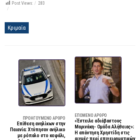
Post Views:
283
Κριμαία
ΕΠΌΜΕΝΟ ΆΡΘΡΟ
ΠΡΟΗΓΟΎΜΕΝΟ ΆΡΘΡΟ
«Έστειλε αδιάβαστους
Επίθεση ανηλίκων στην
Μαρινάκη- Ομάδα Αλήθειας»:
Παιανία: Χτύπησαν ανήλικο
Η απάντηση Χρηστίδη στις
με ρόπαλο στο κεφάλι,
αιχμές περί επιχειρηματικών