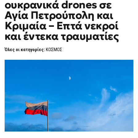
ουκρανικά drones σε
ΜΕ
F
ΟΥΚΡΑΝΙΚΆ
O
DRONES
Αγία Πετρούπολη και
R
ΣΕ
ΑΓΊΑ
M
Κριμαία – Επτά νεκροί
ΠΕΤΡΟΎΠΟΛΗ
ΚΑΙ
και έντεκα τραυματίες
ΚΡΙΜΑΊΑ
–
ΕΠΤΆ
ΝΕΚΡΟΊ
Όλες οι κατηγορίες:
ΚΟΣΜΟΣ
ΚΑΙ
ΈΝΤΕΚΑ
ΤΡΑΥΜΑΤΊΕΣ