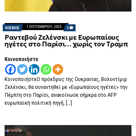
1 ΣΕΠΤΕΜΒΡΊΟΥ, 2025
COMMENTS
ΚΟΣΜΟΣ
0
ON
Ραντεβού Ζελένσκι με Ευρωπαίους
ΡΑΝΤΕΒΟΎ
ΖΕΛΈΝΣΚΙ
ηγέτες στο Παρίσι… χωρίς τον Τραμπ
ΜΕ
ΕΥΡΩΠΑΊΟΥΣ
ΗΓΈΤΕΣ
Κοινοποιήστε
ΣΤΟ
ΠΑΡΊΣΙ…
ΧΩΡΊΣ
ΤΟΝ
ΤΡΑΜΠ
ΚοινοποιήστεO πρόεδρος της Ουκρανίας, Βολοντίμιρ
Ζελένσκι, θα συναντηθεί με «Ευρωπαίους ηγέτες» την
Πέμπτη στο Παρίσι, ανακοίνωσε σήμερα στο AFP
ευρωπαϊκή πολιτική πηγή, […]