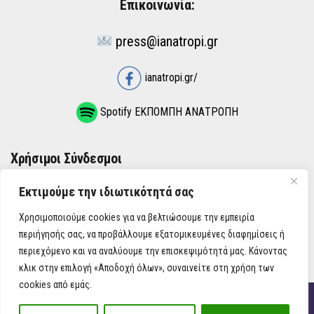
Επικοινωνία:
press@ianatropi.gr
ianatropi.gr/
Spotify ΕΚΠΟΜΠΗ ΑΝΑΤΡΟΠΗ
Χρήσιμοι Σύνδεσμοι
Εκτιμούμε την ιδιωτικότητά σας
ΌΡΟΙ ΧΡΉΣΗΣ
Χρησιμοποιούμε cookies για να βελτιώσουμε την εμπειρία
ΠΟΛΙΤΙΚΉ ΑΠΟΡΡΉΤΟΥ
περιήγησής σας, να προβάλλουμε εξατομικευμένες διαφημίσεις ή
περιεχόμενο και να αναλύουμε την επισκεψιμότητά μας. Κάνοντας
κλικ στην επιλογή «Αποδοχή όλων», συναινείτε στη χρήση των
cookies από εμάς.
iAnatropi ©