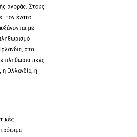
κής αγοράς. Στους
ει τον ένατο
υξάνονται με
 πληθωρισμό
Ιρλανδία, στο
Σε πληθωριστικές
 η Ολλανδία, η
τικές
 τρόφιμα