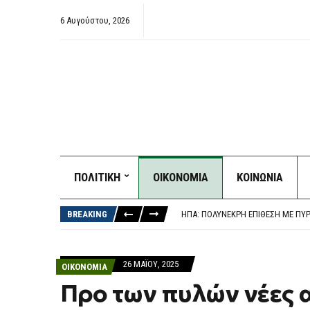
6 Αυγούστου, 2026
ΠΟΛΙΤΙΚΗ
ΟΙΚΟΝΟΜΙΑ
ΚΟΙΝΩΝΙΑ
Ο ΝΑΎΑΡΧΟΣ ΑΠΟΣΤΟΛΆΚΗΣΣ ΑΛΛΆΖ
ΠΑΝΑΘΗΝΑΪΚΌΣ – ΤΣΣΚΑ 1948 1-1,
BREAKING
ΗΠΑ: ΠΟΛΎΝΕΚΡΗ ΕΠΊΘΕΣΗ ΜΕ ΠΥ
ΤΡΑΓΩΔΊΑ ΣΤΑ ΜΆΛΙΑ: 42ΧΡΟΝΗ Έ
ΒΌΛΟΣ: 26ΧΡΟΝΟΣ ΑΠΕΊΛΗΣΕ ΤΗ Μ
Ο ΝΑΎΑΡΧΟΣ ΑΠΟΣΤΟΛΆΚΗΣΣ ΑΛΛΆΖ
26 ΜΑΪ́ΟΥ, 2025
ΟΙΚΟΝΟΜΙΑ
ΠΑΝΑΘΗΝΑΪΚΌΣ – ΤΣΣΚΑ 1948 1-1,
Προ των πυλών νέες 