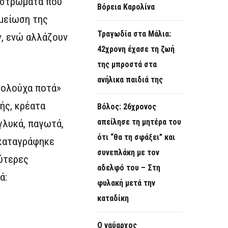
ά στρώματα που
Βόρεια Καρολίνα
 μείωση της
Τραγωδία στα Μάλια:
ν, ενώ αλλάζουν
42χρονη έχασε τη ζωή
της μπροστά στα
ανήλικα παιδιά της
οολούχα ποτά»
ής, κρέατα
Βόλος: 26χρονος
απείλησε τη μητέρα του
 γλυκά, παγωτά,
ότι “θα τη σφάξει” και
 καταγράφηκε
συνεπλάκη με τον
λύτερες
αδελφό του – Στη
ά:
φυλακή μετά την
καταδίκη
Ο ναύαρχος