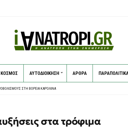
ΚΟΣΜΟΣ
ΑΥΤΟΔΙΟΙΚΗΣΗ
ΑΡΘΡΑ
ΠΑΡΑΠΟΛΙΤΙΚ
ΕΙ ΦΡΕΓΆΤΑ ΚΑΙ ΣΗΚΏΝΕΙ ΆΓΚΥΡΑ ΓΙΑ ΤΟ ΠΑΣΟΚ – ΠΟΎ ΘΑ ΕΊΝΑΙ ΥΠΟΨΉΦΙΟΣ
 CONFERENCE LEAGUE: ΈΠΕΣΕ ΣΕ ΒΟΥΛΓΑΡΙΚΌ “ΜΠΛΌΚΟ” ΚΑΙ ΠΆΕΙ ΓΙΑ ΤΕΛΙΚΌ ΠΡΌΚΡ
ΡΟΒΟΛΙΣΜΟΎΣ ΣΤΗ ΒΌΡΕΙΑ ΚΑΡΟΛΊΝΑ
ΧΑΣΕ ΤΗ ΖΩΉ ΤΗΣ ΜΠΡΟΣΤΆ ΣΤΑ ΑΝΉΛΙΚΑ ΠΑΙΔΙΆ ΤΗΣ
ΗΤΈΡΑ ΤΟΥ ΌΤΙ “ΘΑ ΤΗ ΣΦΆΞΕΙ” ΚΑΙ ΣΥΝΕΠΛΆΚΗ ΜΕ ΤΟΝ ΑΔΕΛΦΌ ΤΟΥ – ΣΤΗ ΦΥΛΑΚ
ΕΙ ΦΡΕΓΆΤΑ ΚΑΙ ΣΗΚΏΝΕΙ ΆΓΚΥΡΑ ΓΙΑ ΤΟ ΠΑΣΟΚ – ΠΟΎ ΘΑ ΕΊΝΑΙ ΥΠΟΨΉΦΙΟΣ
 CONFERENCE LEAGUE: ΈΠΕΣΕ ΣΕ ΒΟΥΛΓΑΡΙΚΌ “ΜΠΛΌΚΟ” ΚΑΙ ΠΆΕΙ ΓΙΑ ΤΕΛΙΚΌ ΠΡΌΚΡ
αυξήσεις στα τρόφιμα