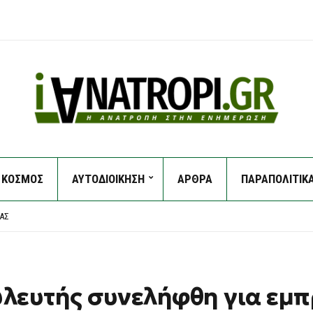
ΚΟΣΜΟΣ
ΑΥΤΟΔΙΟΙΚΗΣΗ
ΑΡΘΡΑ
ΠΑΡΑΠΟΛΙΤΙΚ
ΥΝΑ ΣΤΟ ΣΚΆΝΔΑΛΟ ΤΩΝ ΥΠΟΚΛΟΠΏΝ
ΛΟΝ: ΓΙΑΤΊ Η ΜΕΊΩΣΗ ΤΟΥ ΧΡΌΝΟΥ ΕΡΓΑΣΊΑΣ ΕΝΙΣΧΎΕΙ ΤΗΝ ΠΑΡΑΓΩΓΙΚΌΤΗΤΑ ΚΑΙ 
ΊΑΣ
Σ ΈΧΕΙ ΕΠΙΛΈΞΕΙ ΝΑ ΥΠΗΡΕΤΉΣΕΙ ΤΗ ΣΚΥΤΑΛΟΔΡΟΜΊΑ ΣΥΓΚΆΛΥΨΗΣ ΣΤΗΝ ΥΠΌΘΕΣΗ
Υ ΟΟΣΑ ΔΙΑΛΎΕΙ ΤΟ SUCCESS STORY ΤΗΣ ΚΥΒΈΡΝΗΣΗΣ
ΥΝΑ ΣΤΟ ΣΚΆΝΔΑΛΟ ΤΩΝ ΥΠΟΚΛΟΠΏΝ
ΛΟΝ: ΓΙΑΤΊ Η ΜΕΊΩΣΗ ΤΟΥ ΧΡΌΝΟΥ ΕΡΓΑΣΊΑΣ ΕΝΙΣΧΎΕΙ ΤΗΝ ΠΑΡΑΓΩΓΙΚΌΤΗΤΑ ΚΑΙ 
λευτής συνελήφθη για εμ