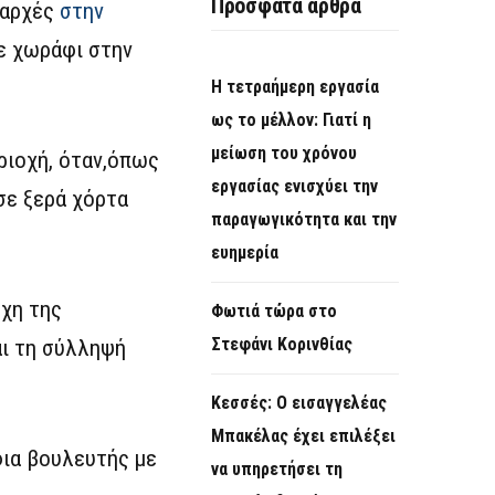
Πρόσφατα άρθρα
 αρχές
στην
ε χωράφι στην
Η τετραήμερη εργασία
ως το μέλλον: Γιατί η
μείωση του χρόνου
ριοχή, όταν,όπως
εργασίας ενισχύει την
σε ξερά χόρτα
παραγωγικότητα και την
ευημερία
χη της
Φωτιά τώρα στο
Στεφάνι Κορινθίας
ι τη σύλληψή
Κεσσές: Ο εισαγγελέας
Μπακέλας έχει επιλέξει
φια βουλευτής με
να υπηρετήσει τη