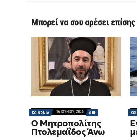
Μπορεί να σου αρέσει επίσης
16 ΙΟΥΝΊΟΥ, 2026
COMMENTS
ΚΟΙΝΩΝΙΑ
0
ΚΟ
ON
Ο Μητροπολίτης
Ε
Ο
ΜΗΤΡΟΠΟΛΊΤΗΣ
Πτολεμαΐδος Άνω
μ
ΠΤΟΛΕΜΑΪ́ΔΟΣ
ΆΝΩ