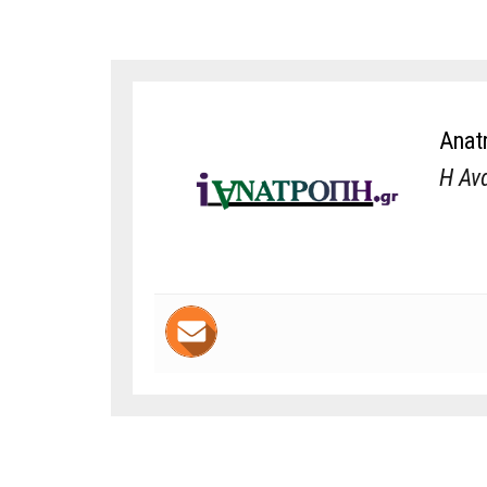
Anat
Η Αν