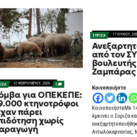
17 ΙΟΥΛΊΟΥ, 20
ΣΥΡΙΖΑ
Ανεξαρτητ
από τον ΣΥ
βουλευτής
Ζαμπάρας
12 ΦΕΒΡΟΥΑΡΊΟΥ, 2026
COMMENTS
ΡΙΖΑ
0
Κοινοποιήστε
ON
όμβα για ΟΠΕΚΕΠΕ:
ΒΌΜΒΑ
ΓΙΑ
9.000 κτηνοτρόφοι
ΟΠΕΚΕΠΕ:
ΚοινοποιήστεMε 1
29.000
ίχαν πάρει
ΚΤΗΝΟΤΡΌΦΟΙ
έμεινει ο Συριζα κ
ΕΊΧΑΝ
πιδότηση χωρίς
ΠΆΡΕΙ
ανεξαρτητοποιήθηκ
ΕΠΙΔΌΤΗΣΗ
αραγωγή
ΧΩΡΊΣ
Αιτωλοκαρνανίας, 
ΠΑΡΑΓΩΓΉ