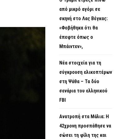
O
από μικρό αγόρι σε
R
σκηνή στο Λας Βέγκας:
M
«Φοβήθηκα ότι θα
έπεφτε όπως ο
Μπάιντεν»,
Νέα στοιχεία για τη
σύγκρουση ελικοπτέρων
στη Ψάθα – Τα δύο
σενάρια του ελληνικού
FBI
Ανατροπή στα Μάλια: Η
42χρονη προσπάθησε να
σώσει τη φίλη της και