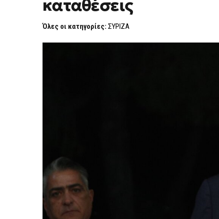
καταθέσεις
ΣΕ
ΕΙΣΟΔΉΜΑΤΑ
–
Όλες οι κατηγορίες:
ΣΥΡΙΖΑ
244
ΧΙΛΙΆΔΕΣ
ΣΕ
ΚΑΤΑΘΈΣΕΙΣ