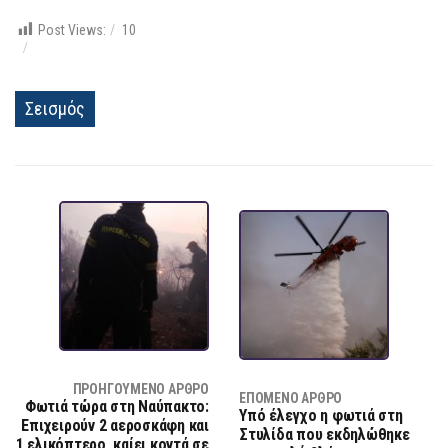
Post Views:
10
Σεισμός
ΠΡΟΗΓΟΎΜΕΝΟ ΆΡΘΡΟ
ΕΠΌΜΕΝΟ ΆΡΘΡΟ
Φωτιά τώρα στη Ναύπακτο:
Υπό έλεγχο η φωτιά στη
Eπιχειρούν 2 αεροσκάφη και
Στυλίδα που εκδηλώθηκε
1 ελικόπτερο, καίει κοντά σε