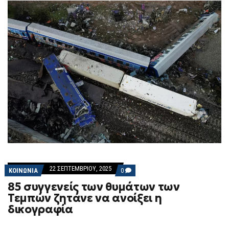
22 ΣΕΠΤΕΜΒΡΊΟΥ, 2025
COMMENTS
ΚΟΙΝΩΝΙΑ
0
ON
85 συγγενείς των θυμάτων των
85
ΣΥΓΓΕΝΕΊΣ
Τεμπών ζητάνε να ανοίξει η
ΤΩΝ
δικογραφία
ΘΥΜΆΤΩΝ
ΤΩΝ
ΤΕΜΠΏΝ