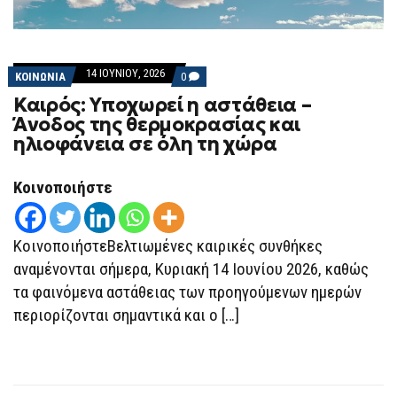
14 ΙΟΥΝΊΟΥ, 2026
COMMENTS
ΚΟΙΝΩΝΙΑ
0
ON
Καιρός: Υποχωρεί η αστάθεια –
ΚΑΙΡΌΣ:
ΥΠΟΧΩΡΕΊ
Άνοδος της θερμοκρασίας και
Η
ηλιοφάνεια σε όλη τη χώρα
ΑΣΤΆΘΕΙΑ
–
ΆΝΟΔΟΣ
ΤΗΣ
Κοινοποιήστε
ΘΕΡΜΟΚΡΑΣΊΑΣ
ΚΑΙ
ΗΛΙΟΦΆΝΕΙΑ
ΣΕ
ΚοινοποιήστεΒελτιωμένες καιρικές συνθήκες
ΌΛΗ
ΤΗ
αναμένονται σήμερα, Κυριακή 14 Ιουνίου 2026, καθώς
ΧΏΡΑ
τα φαινόμενα αστάθειας των προηγούμενων ημερών
περιορίζονται σημαντικά και ο […]