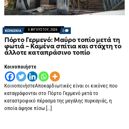
3 ΑΥΓΟΎΣΤΟΥ, 2026
COMMENTS
ΚΟΙΝΩΝΙΑ
0
ON
Πόρτο Γερμενό: Μαύρο τοπίο μετά τη
ΠΌΡΤΟ
ΓΕΡΜΕΝΌ:
φωτιά – Καμένα σπίτια και στάχτη το
ΜΑΎΡΟ
άλλοτε καταπράσινο τοπίο
ΤΟΠΊΟ
ΜΕΤΆ
ΤΗ
ΦΩΤΙΆ
Κοινοποιήστε
–
ΚΑΜΈΝΑ
ΣΠΊΤΙΑ
ΚΑΙ
ΚοινοποιήστεΑποκαρδιωτικές είναι οι εικόνες που
ΣΤΆΧΤΗ
ΤΟ
καταγράφονται στο Πόρτο Γερμενό μετά το
ΆΛΛΟΤΕ
καταστροφικό πέρασμα της μεγάλης πυρκαγιάς, η
ΚΑΤΑΠΡΆΣΙΝΟ
ΤΟΠΊΟ
οποία άφησε πίσω […]