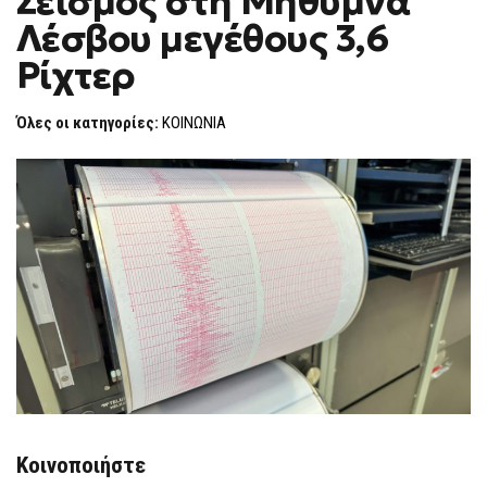
Σεισμός στη Μήθυμνα
H
ΣΤΗ
Λέσβου μεγέθους 3,6
ΜΉΘΥΜΝΑ
F
ΛΈΣΒΟΥ
O
ΜΕΓΈΘΟΥΣ
Ρίχτερ
R
3,6
ΡΊΧΤΕΡ
M
Όλες οι κατηγορίες:
ΚΟΙΝΩΝΙΑ
Κοινοποιήστε