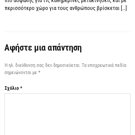
πιο ασφαλής για τις καθημερινές μετακινήσεις και με
ΒΙΏΣΙΜΗ
περισσότερο χώρο για τους ανθρώπους βρίσκεται […]
ΚΙΝΗΤΙΚΌΤΗΤΑ
Αφήστε μια απάντηση
Η ηλ. διεύθυνση σας δεν δημοσιεύεται.
Τα υποχρεωτικά πεδία
σημειώνονται με
*
Σχόλιο
*