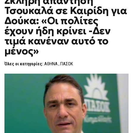
Σκληρή απάντηση
H
ΑΠΆΝΤΗΣΗ
Τσουκαλά σε Καιρίδη για
ΤΣΟΥΚΑΛΆ
F
ΣΕ
O
ΚΑΙΡΊΔΗ
Δούκα: «Οι πολίτες
R
ΓΙΑ
ΔΟΎΚΑ:
M
έχουν ήδη κρίνει -Δεν
«ΟΙ
ΠΟΛΊΤΕΣ
τιμά κανέναν αυτό το
ΈΧΟΥΝ
ΉΔΗ
ΚΡΊΝΕΙ
μένος»
-ΔΕΝ
ΤΙΜΆ
ΚΑΝΈΝΑΝ
Όλες οι κατηγορίες:
ΑΘΗΝΑ
,
ΠΑΣΟΚ
ΑΥΤΌ
ΤΟ
ΜΈΝΟΣ»