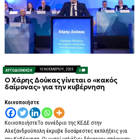
10 ΝΟΕΜΒΡΊΟΥ, 2025
COMMENTS
ΑΥΤΟΔΙΟΙΚΗΣΗ
0
ON
O Χάρης Δούκας γίνεται ο «κακός
O
ΧΆΡΗΣ
δαίμονας» για την κυβέρνηση
ΔΟΎΚΑΣ
ΓΊΝΕΤΑΙ
Ο
Κοινοποιήστε
«ΚΑΚΌΣ
ΔΑΊΜΟΝΑΣ»
ΓΙΑ
ΤΗΝ
ΚΥΒΈΡΝΗΣΗ
ΚοινοποιήστεΤο συνέδριο της ΚΕΔΕ στην
Αλεξανδρούπολη έκρυβε δυσάρεστες εκπλήξεις για
την Κυβέρνηση. Οι μισοί γαλάζιοι δήμαρχοι απέφυγαν