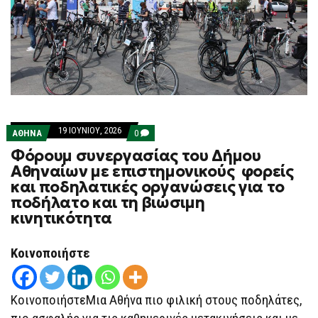
19 ΙΟΥΝΊΟΥ, 2026
COMMENTS
ΑΘΗΝΑ
0
ON
Φόρουμ συνεργασίας του Δήμου
ΦΌΡΟΥΜ
ΣΥΝΕΡΓΑΣΊΑΣ
Αθηναίων με επιστημονικούς φορείς
ΤΟΥ
και ποδηλατικές οργανώσεις για το
ΔΉΜΟΥ
ΑΘΗΝΑΊΩΝ
ποδήλατο και τη βιώσιμη
ΜΕ
κινητικότητα
ΕΠΙΣΤΗΜΟΝΙΚΟΎΣ
ΦΟΡΕΊΣ
ΚΑΙ
ΠΟΔΗΛΑΤΙΚΈΣ
Κοινοποιήστε
ΟΡΓΑΝΏΣΕΙΣ
ΓΙΑ
ΤΟ
ΠΟΔΉΛΑΤΟ
ΚοινοποιήστεΜια Αθήνα πιο φιλική στους ποδηλάτες,
ΚΑΙ
ΤΗ