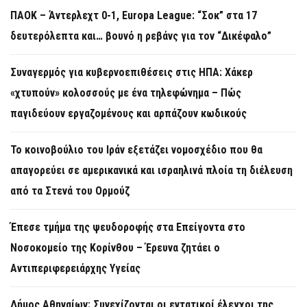
ΠΑΟΚ – Άντερλεχτ 0-1, Europa League: “Σοκ” στα 17
δευτερόλεπτα και… βουνό η ρεβάνς για τον “Δικέφαλο”
Συναγερμός για κυβερνοεπιθέσεις στις ΗΠΑ: Χάκερ
«χτυπούν» κολοσσούς με ένα τηλεφώνημα – Πώς
παγιδεύουν εργαζομένους και αρπάζουν κωδικούς
Το κοινοβούλιο του Ιράν εξετάζει νομοσχέδιο που θα
απαγορεύει σε αμερικανικά και ισραηλινά πλοία τη διέλευση
από τα Στενά του Ορμούζ
Έπεσε τμήμα της ψευδοροφής στα Επείγοντα στο
Νοσοκομείο της Κορίνθου – Έρευνα ζητάει ο
Αντιπεριφερειάρχης Υγείας
Δήμος Αθηναίων: Συνεχίζονται οι εντατικοί έλεγχοι της