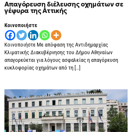
Απαγόρευση διέλευσης οχημάτων σε
ΑΠΑΓΌΡΕΥΣΗ
ΔΙΈΛΕΥΣΗΣ
γέφυρα της Αττικής
ΟΧΗΜΆΤΩΝ
ΣΕ
ΓΈΦΥΡΑ
Κοινοποιήστε
ΤΗΣ
ΑΤΤΙΚΉΣ
Κοινοποιήστε Με απόφαση της Αντιδημαρχίας
Κλιματικής Διακυβέρνησης του Δήμου Αθηναίων
απαγορεύεται για λόγους ασφαλείας η απαγόρευση
κυκλοφορίας οχημάτων από τη […]